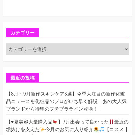
カテゴリー
カ
テ
ゴ
リ
ー
最近の投稿
【8月・9月新作スキンケア5選】今季大注目の新作化粧
品ニュースを化粧品のプロがいち早く解説！あの大人気
ブランドから待望のプチプラライン登場！！
【
♥️
夏美容大量購入品
】7月出会って良かった
最近の
垢抜けを支えた
今月のお気に入り紹介
【コスメ |