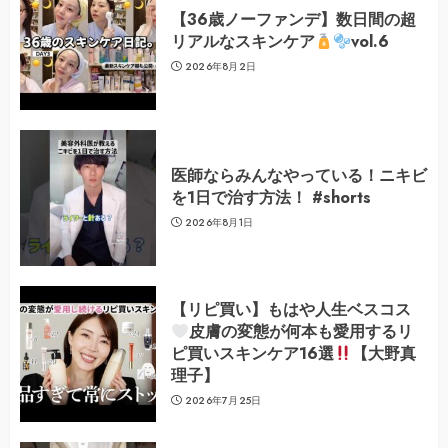
【36歳ノーファンデ】数日間の超
リアルなスキンケア
vol.6
2026年8月2日
医師ならみんなやっている！ニキビ
を1日で治す方法！ #shorts
2026年8月1日
【リピ買い】もはや人生ベスコス
皮膚の変態が何本も愛用するリ
ピ買いスキンケア16選
【大野真
理子】
2026年7月25日