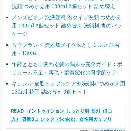
洗顔 つめかえ用 130ml 2個セット 詰め替え
メンズビオレ 泡洗顔料 泡タイプ洗顔 つめかえ
用 130ml 2個セット 詰め替え 洗顔料 青のパッ
ケージ
カウブランド 無添加メイク落としミルク 詰替
用・130mL
年齢とともに変わる髪の悩みを完全ガイド：ボ
リューム不足・薄毛・髪質変化の科学的ケア
キュレル 皮脂トラブルケア泡洗顔料 つめかえ用
130ml 花王 詰め替え 3個セット
READ
イントゥイション しっとり肌 替刃（3コ
入） 容量3コ シック（Schick） 女性用カミソリ
Powered by
Inline Related Posts