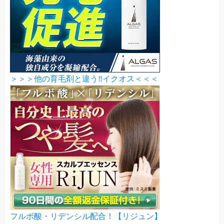
＞＞＞他の育毛剤と違う‼イクオス＜＜＜
フルボ酸・リデンシル配合！【リジュン】