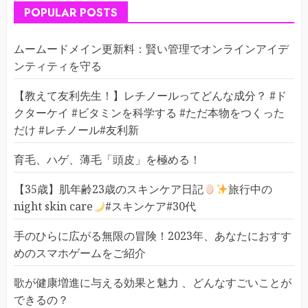
POPULAR POSTS
ムームードメイン更新料：賢い管理でオンラインアイデ
ンティティを守る
【教えて友利先生！】レチノールってどんな成分？ #ド
クターケイ #ビタミンを科学する #ただ本物をつくった
だけ #レチノール#友利新
育毛、ハゲ、薄毛「頭皮」を極める！
【35歳】肌年齢23歳のスキンケア日記
旅行中の
night skin care
#スキンケア#30代
手のひらに広がる無限の冒険！2023年、あなたにおすす
めのスマホゲームをご紹介
歌が健康増進に与える効果と魅力 、どんなすごいことが
できるの？