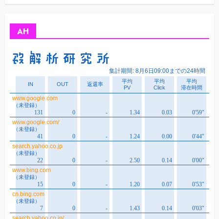
カ
イ
ブ
AH