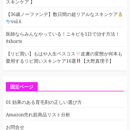
スキンケア 】
【36歳ノーファンデ】数日間の超リアルなスキンケア
vol.6
医師ならみんなやっている！ニキビを1日で治す方法！
#shorts
【リピ買い】もはや人生ベスコス
皮膚の変態が何本も
愛用するリピ買いスキンケア16選
【大野真理子】
固定ページ
01 効果のある育毛剤の正しい選び方
Amazon売れ筋商品リスト分析
お問合せ