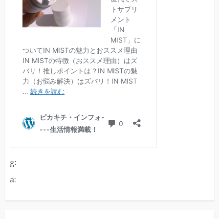
g:
a: