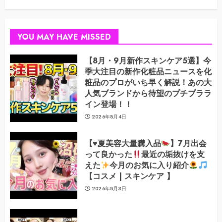
YOU MAY HAVE MISSED
【8月・9月新作スキンケア5選】今
季大注目の新作化粧品ニュースを化
粧品のプロがいち早く解説！あの大
人気ブランドから待望のプチプララ
イン登場！！
2026年8月4日
【
♥️
夏美容大量購入品
】7月出会
って良かった
最近の垢抜けを支
えた
今月のお気に入り紹介
【コスメ | スキンケア 】
2026年8月3日