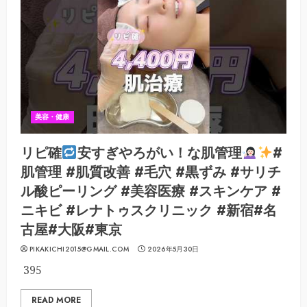
美容・健康
リピ確
安すぎやろがい！な肌管理
#
肌管理 #肌質改善 #毛穴 #黒ずみ #サリチ
ル酸ピーリング #美容医療 #スキンケア #
ニキビ #レナトゥスクリニック #新宿#名
古屋#大阪#東京
PIKAKICHI2015@GMAIL.COM
2026年5月30日
395
READ MORE