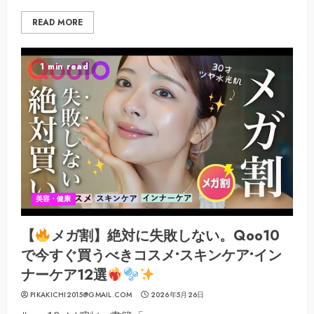
READ MORE
1 min read
美容・健康
【
メガ割】絶対に失敗しない。Qoo10
で今すぐ買うべきコスメ•スキンケア•イン
ナーケア12選
PIKAKICHI2015@GMAIL.COM
2026年5月26日