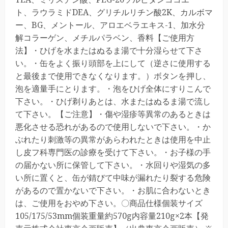
ト、ラウラミドDEA、グリチルリチン酸2K、カルボマ
ー、BG、メントール、アロエベラエキス-1、加水分
解コラーゲン、メチルパラベン、香料【ご使用方
法】・ひげを水またはぬるま湯で十分湿らせて下さ
い。・缶をよく振り頭部を上にして（逆さに使用する
と最後まで使用できなくなります。）ボタンを押し、
泡を適量手にとります。・泡をひげ全体にすりこんで
下さい。・ひげ剃りあとは、水またはぬるま湯で流し
て下さい。【ご注意】・傷や湿疹等異常のあるときは
悪化させる恐れがあるので使用しないで下さい。・か
ぶれたり刺激等の異常があらわれたときは使用を中止
し皮フ科専門医の診療を受けて下さい。・お子様の手
の届かない所に保管して下さい。・水回りや湿気の多
い所に置くと、缶が錆びて中味が漏れたり裂する危険
があるので置かないで下さい。・お肌に合わないとき
は、ご使用をおやめ下さい。〇商品仕様個装サイズ
105/175/53mm個装重量約570g内容量210g×2本【発