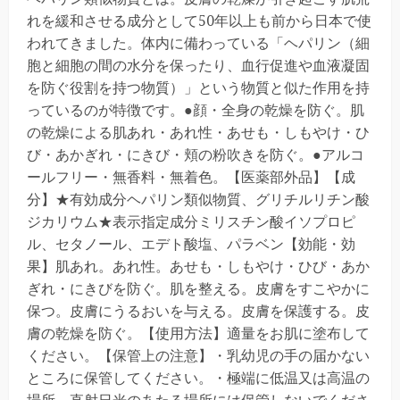
れを緩和させる成分として50年以上も前から日本で使
われてきました。体内に備わっている「ヘパリン（細
胞と細胞の間の水分を保ったり、血行促進や血液凝固
を防ぐ役割を持つ物質）」という物質と似た作用を持
っているのが特徴です。●顔・全身の乾燥を防ぐ。肌
の乾燥による肌あれ・あれ性・あせも・しもやけ・ひ
び・あかぎれ・にきび・頬の粉吹きを防ぐ。●アルコ
ールフリー・無香料・無着色。【医薬部外品】【成
分】★有効成分ヘパリン類似物質、グリチルリチン酸
ジカリウム★表示指定成分ミリスチン酸イソプロピ
ル、セタノール、エデト酸塩、パラベン【効能・効
果】肌あれ。あれ性。あせも・しもやけ・ひび・あか
ぎれ・にきびを防ぐ。肌を整える。皮膚をすこやかに
保つ。皮膚にうるおいを与える。皮膚を保護する。皮
膚の乾燥を防ぐ。【使用方法】適量をお肌に塗布して
ください。【保管上の注意】・乳幼児の手の届かない
ところに保管してください。・極端に低温又は高温の