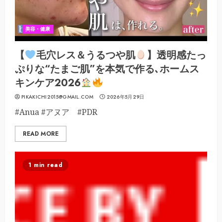
美容・健康
【
毛穴レス＆うるつや肌
】透明感たっ
ぷりな“たまご肌”を本気で作る､ホームス
キンケア2026
PIKAKICHI2015@GMAIL.COM
2026年5月29日
#Anua #アヌア #PDR
READ MORE
1 min read