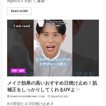
#qoo10メガ割 ＼ 書籍「
READ MORE
1 min read
美容・健康
メイク効果の高いおすすめ日焼け止め！肌
補正をしっかりしてくれるUVよ
PIKAKICHI2015@GMAIL.COM
2026年5月25日
#小田切ヒロ #日焼け止め #