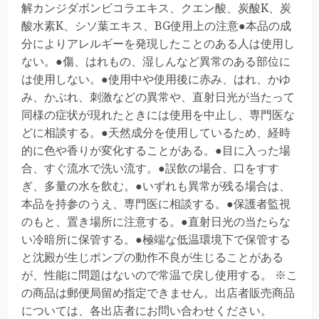
解カンジダボンビコラエキス、クエン酸、炭酸K、炭
酸水素K、シソ葉エキス、BG使用上の注意●本品の成
分によりアレルギーを発現したことのある人は使用し
ない。●傷、はれもの、湿しんなど異常のある部位に
は使用しない。●使用中や使用後に赤み、はれ、かゆ
み、かぶれ、刺激などの異常や、直射日光が当たって
同様の症状が現れたときには使用を中止し、専門医な
どに相談する。●天然成分を使用しているため、経時
的に色や香りが変化することがある。●目に入った場
合、すぐ流水で洗い流す。●誤飲の場合、口をすす
ぎ、多量の水を飲む。●いずれも異常が残る場合は、
本品を持参のうえ、専門医に相談する。●保護者監視
のもと、置き場所に注意する。●直射日光の当たらな
い冷暗所に保管する。●極端な低温環境下で保管する
と沈殿が生じポンプの動作不良が生じることがある
が、性能に問題はないので常温で戻し使用する。 ※こ
の商品は郵便局留め指定できません。出店者販売商品
については、各出店者にお問い合わせください。