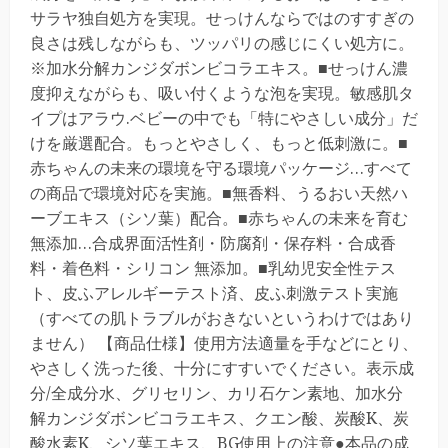
サラヤ独自処方を実現。せっけんならではのすすぎの
良さは残しながらも、ツッパリの感じにくい処方に。
※加水分解カンジダボンビコラエキス。■せっけん濃
度抑えながらも、吸い付くような泡を実現。敏感肌タ
イプはアラウ.ベビーの中でも「特にやさしい成分」だ
けを厳選配合。もっとやさしく、もっと低刺激に。■
赤ちゃんの未来の環境を守る環境パッケージ…すべて
の商品で環境対応を実施。■無香料、うるおい天然ハ
ーブエキス（シソ葉）配合。■赤ちゃんの未来を育む
無添加…合成界面活性剤・防腐剤・保存料・合成香
料・着色料・シリコン 無添加。■乳幼児安全性テス
ト、皮ふアレルギーテスト済、皮ふ刺激テスト実施
（すべての肌トラブルがおきないというわけではあり
ません） 【商品仕様】使用方法適量を手などにとり、
やさしく洗った後、十分にすすいでください。表示成
分/全成分水、グリセリン、カリ石ケン素地、加水分
解カンジダボンビコラエキス、クエン酸、炭酸K、炭
酸水素K、シソ葉エキス、BG使用上の注意●本品の成