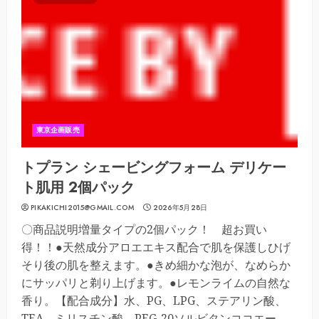
東京企画販売
トプラン シェービングフォーム デリケー
ト肌用 2個パック
PIKAKICHI2015@GMAIL.COM
2026年5月28日
〇商品説明増量タイプの2個パック！ 超お買い
得！！●天然成分アロエエキス配合で肌を保護しひげ
そり後の肌を整えます。●きめ細かな泡が、なめらか
にサッパリと剃り上げます。●レモンライムの自然な
香り。【配合成分】水、PG、LPG、ステアリン酸、
TEA、ミリスチン酸、PEG-20ソルビタンココエー