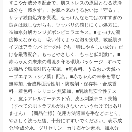
すこやか成分※配合で、肌ストレスの原因となる洗浄
成分を「残さず」、お肌本来のうるおいは「守る」、
サラヤ独自処方を実現。せっけんならではのすすぎの
良さは残しながらも、ツッパリの感じにくい処方に。
※加水分解カンジダボンビコラエキス。■せっけん濃
度抑えながらも、吸い付くような泡を実現。敏感肌タ
イプはアラウ.ベビーの中でも「特にやさしい成分」だ
けを厳選配合。もっとやさしく、もっと低刺激に。■
赤ちゃんの未来の環境を守る環境パッケージ…すべて
の商品で環境対応を実施。■無香料、うるおい天然ハ
ーブエキス（シソ葉）配合。■赤ちゃんの未来を育む
無添加…合成界面活性剤・防腐剤・保存料・合成香
料・着色料・シリコン 無添加。■乳幼児安全性テス
ト、皮ふアレルギーテスト済、皮ふ刺激テスト実施
（すべての肌トラブルがおきないというわけではあり
ません） 【商品仕様】使用方法適量を手などにとり、
やさしく洗った後、十分にすすいでください。表示成
分/全成分水、グリセリン、カリ石ケン素地、加水分