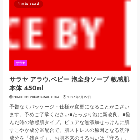
1 min read
サラヤ
サラヤ アラウ.ベビー 泡全身ソープ 敏感肌
本体 450ml
PIKAKICHI2015@GMAIL.COM
2026年5月27日
予告なくパッケージ・仕様が変更になることがござい
ます。予めご了承ください■たっぷり泡に新改良。■悩
んだ時の敏感肌タイプ。ピュアな無添加せっけんに肌
すこやか成分※配合で、肌ストレスの原因となる洗浄
成分を「残さず」、お肌本来のうるおいは「守る」、