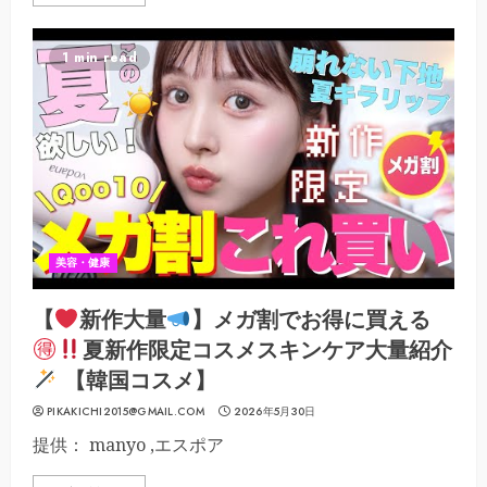
1 min read
美容・健康
【
新作大量
】メガ割でお得に買える
夏新作限定コスメスキンケア大量紹介
【韓国コスメ】
PIKAKICHI2015@GMAIL.COM
2026年5月30日
提供： manyo ,エスポア