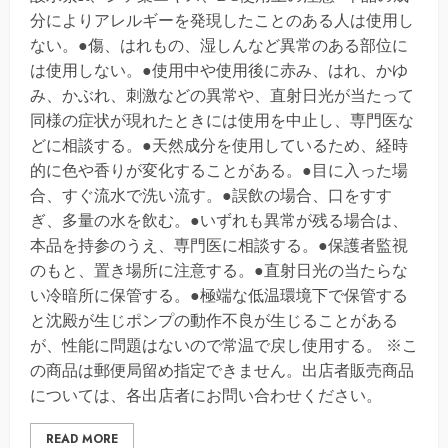
分によりアレルギーを発現したことのある人は使用し
ない。●傷、はれもの、湿しんなど異常のある部位に
は使用しない。●使用中や使用後に赤み、はれ、かゆ
み、かぶれ、刺激などの異常や、直射日光が当たって
同様の症状が現れたときには使用を中止し、専門医な
どに相談する。●天然成分を使用しているため、経時
的に色や香りが変化することがある。●目に入った場
合、すぐ流水で洗い流す。●誤飲の場合、口をすす
ぎ、多量の水を飲む。●いずれも異常が残る場合は、
本品を持参のうえ、専門医に相談する。●保護者監視
のもと、置き場所に注意する。●直射日光の当たらな
い冷暗所に保管する。●極端な低温環境下で保管する
と沈殿が生じポンプの動作不良が生じることがある
が、性能に問題はないので常温で戻し使用する。 ※こ
の商品は郵便局留め指定できません。出店者販売商品
については、各出店者にお問い合わせください。
READ MORE