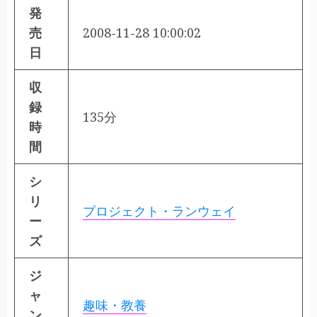
発
売
2008-11-28 10:00:02
日
収
録
135分
時
間
シ
リ
プロジェクト・ランウェイ
ー
ズ
ジ
ャ
趣味・教養
ン