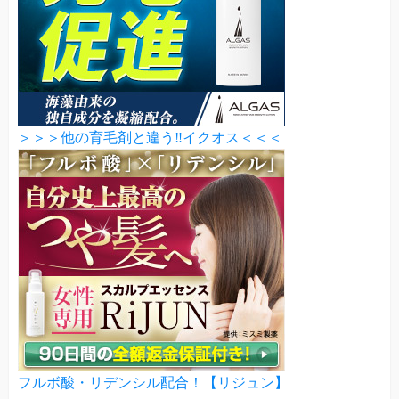
＞＞＞他の育毛剤と違う‼イクオス＜＜＜
フルボ酸・リデンシル配合！【リジュン】