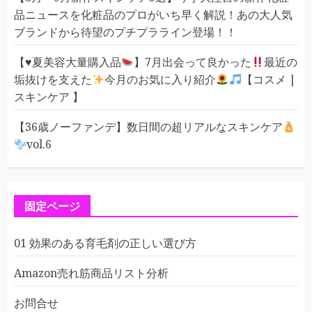
品ニュースを化粧品のプロがいち早く解説！あの大人気
ブランドから待望のプチプラライン登場！！
【
♥️
夏美容大量購入品
】7月出会って良かった
最近の
垢抜けを支えた
今月のお気に入り紹介
【コスメ |
スキンケア 】
【36歳ノーファンデ】数日間の超リアルなスキンケア
vol.6
固定ページ
01 効果のある育毛剤の正しい選び方
Amazon売れ筋商品リスト分析
お問合せ