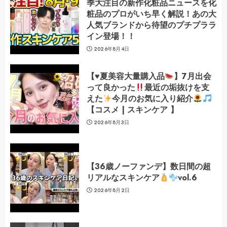
季大注目の新作化粧品ニュースを化
粧品のプロがいち早く解説！あの大
人気ブランドから待望のプチプララ
イン登場！！
2026年8月4日
【
♥️
夏美容大量購入品
】7月出会
って良かった
最近の垢抜けを支
えた
今月のお気に入り紹介
【コスメ | スキンケア 】
2026年8月3日
【36歳ノーファンデ】数日間の超
リアルなスキンケア
vol.6
2026年8月2日