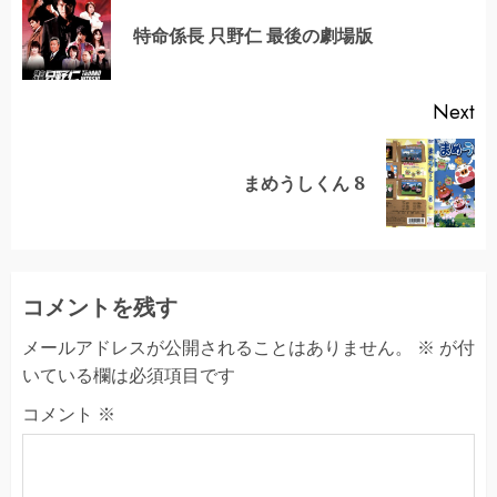
Reading
Pr
特命係長 只野仁 最後の劇場版
po
Next
Next
まめうしくん 8
post:
コメントを残す
メールアドレスが公開されることはありません。
※
が付
いている欄は必須項目です
コメント
※