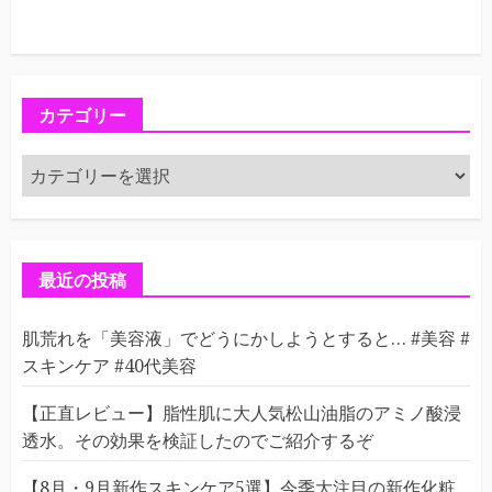
カテゴリー
カ
テ
ゴ
リ
ー
最近の投稿
肌荒れを「美容液」でどうにかしようとすると… #美容 #
スキンケア #40代美容
【正直レビュー】脂性肌に大人気松山油脂のアミノ酸浸
透水。その効果を検証したのでご紹介するぞ
【8月・9月新作スキンケア5選】今季大注目の新作化粧