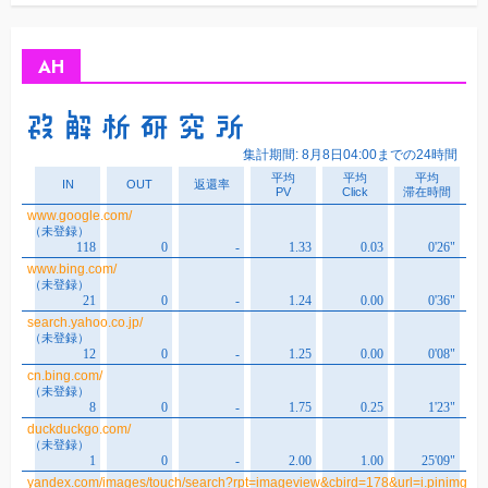
カ
イ
ブ
AH