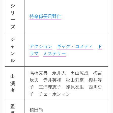
シ
リ
特命係長只野仁
ー
ズ
ジ
ャ
アクション
ギャグ・コメディ
ド
ン
ラマ
ミステリー
ル
高橋克典 永井大 田山涼成 梅宮
出
辰夫 赤井英和 秋山莉奈 櫻井淳
演
子 三浦理恵子 蛯原友里 西川史
者
子 チェ・ホンマン
監
植田尚