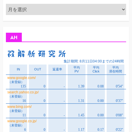
ア
ー
カ
イ
ブ
AH