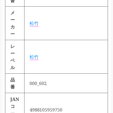
督
メ
ー
松竹
カ
ー
レ
ー
松竹
ベ
ル
品
000_602
番
JAN
コ
4988105959750