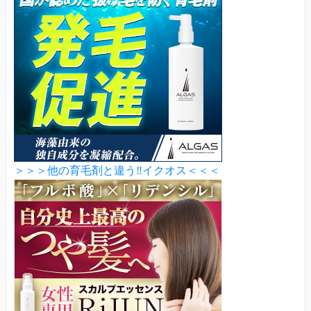
＞＞＞他の育毛剤と違う‼イクオス＜＜＜