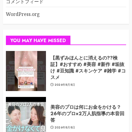
コメントフィード
WordPress.org
YOU MAY HAVE MISSED
【黒ずみほんとに消えるの??検
証】#おすすめ #美容 #新作 #垢抜
け #豆知識 #スキンケア #雑学 #コ
スメ
2026年8月8日
美容のプロは何にお金をかける？
26年のプロ×2万人肌指導の本音回
答
2026年8月8日