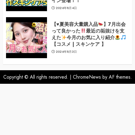
イン登場！！
2026年8月4日
【
♥️
夏美容大量購入品
】7月出会
って良かった
最近の垢抜けを支
えた
今月のお気に入り紹介
【コスメ | スキンケア 】
2026年8月3日
Copyright © All rights reserved.
|
ChromeNews
by AF themes.