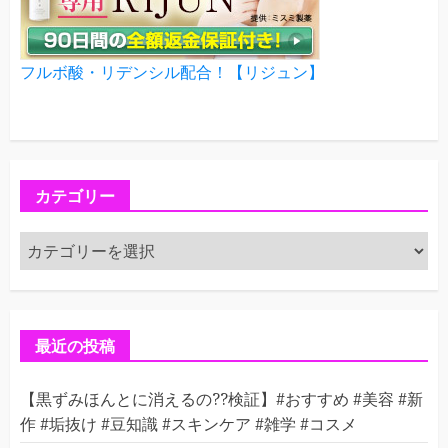
フルボ酸・リデンシル配合！【リジュン】
カテゴリー
カ
テ
ゴ
リ
ー
最近の投稿
【黒ずみほんとに消えるの??検証】#おすすめ #美容 #新
作 #垢抜け #豆知識 #スキンケア #雑学 #コスメ