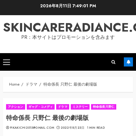
Skip
2026年8月11日
7:49:02 PM
to
content
SKINCARERADIANCE
PR：本サイトはプロモーションを含みます
Primary
Menu
Home
ドラマ
特命係長 只野仁 最後の劇場版
アクション
ギャグ・コメディ
ドラマ
ミステリー
特命係長只野仁
特命係長 只野仁 最後の劇場版
PIKAKICHI2015@GMAIL.COM
2022年8月23日
1 MIN READ