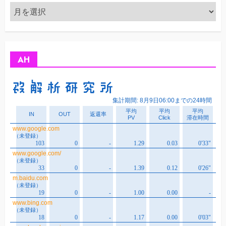
ア
ー
カ
イ
ブ
AH