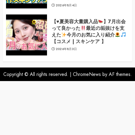
2026年8月4日
【
♥️
夏美容大量購入品
】7月出会
って良かった
最近の垢抜けを支
えた
今月のお気に入り紹介
【コスメ | スキンケア 】
2026年8月3日
Copyright © All rights reserved.
|
ChromeNews
by AF themes.