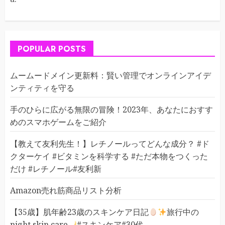
POPULAR POSTS
ムームードメイン更新料：賢い管理でオンラインアイデ
ンティティを守る
手のひらに広がる無限の冒険！2023年、あなたにおすす
めのスマホゲームをご紹介
【教えて友利先生！】レチノールってどんな成分？ #ド
クターケイ #ビタミンを科学する #ただ本物をつくった
だけ #レチノール#友利新
Amazon売れ筋商品リスト分析
【35歳】肌年齢23歳のスキンケア日記
旅行中の
night skin care
#スキンケア#30代