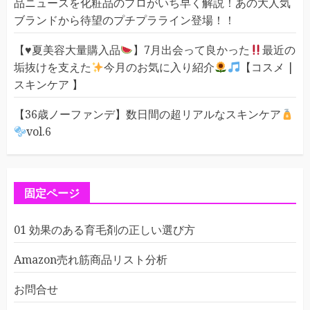
品ニュースを化粧品のプロがいち早く解説！あの大人気
ブランドから待望のプチプラライン登場！！
【
♥️
夏美容大量購入品
】7月出会って良かった
最近の
垢抜けを支えた
今月のお気に入り紹介
【コスメ |
スキンケア 】
【36歳ノーファンデ】数日間の超リアルなスキンケア
vol.6
固定ページ
01 効果のある育毛剤の正しい選び方
Amazon売れ筋商品リスト分析
お問合せ