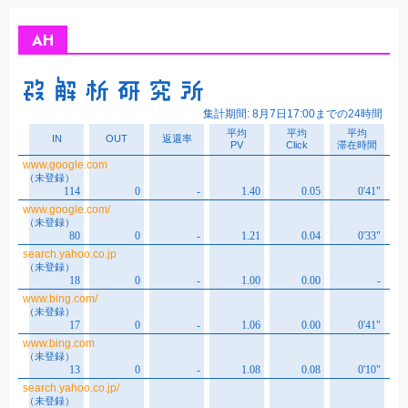
イ
ブ
AH