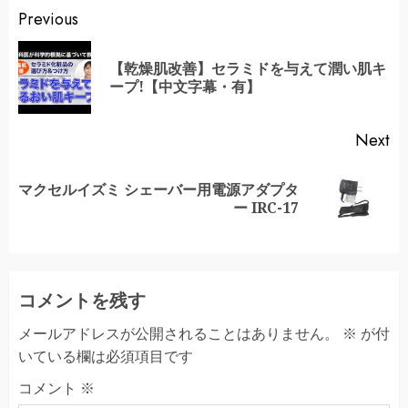
Continue
Previous
Reading
【乾燥肌改善】セラミドを与えて潤い肌キ
Pr
ープ!【中文字幕・有】
po
Next
マクセルイズミ シェーバー用電源アダプタ
Next
ー IRC-17
post:
コメントを残す
メールアドレスが公開されることはありません。
※
が付
いている欄は必須項目です
コメント
※