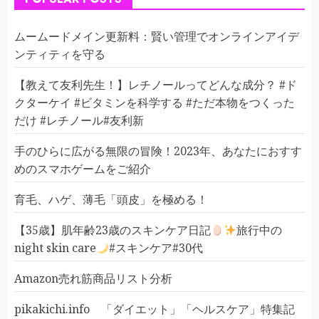
ムームードメイン更新料：賢い管理でオンラインアイデ
ンティティを守る
【教えて友利先生！】レチノールってどんな成分？ #ド
クターケイ #ビタミンを科学する #ただ本物をつくった
だけ #レチノール#友利新
手のひらに広がる無限の冒険！2023年、あなたにおすす
めのスマホゲームをご紹介
育毛、ハゲ、薄毛「頭皮」を極める！
【35歳】肌年齢23歳のスキンケア日記
旅行中の
night skin care
#スキンケア#30代
Amazon売れ筋商品リスト分析
pikakichi.info 「ダイエット」「ヘルスケア」特集記