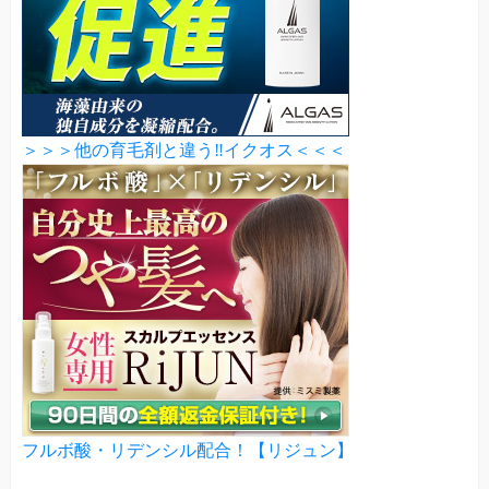
＞＞＞他の育毛剤と違う‼イクオス＜＜＜
フルボ酸・リデンシル配合！【リジュン】