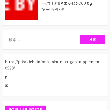
ーバリアUVエッセンス 70g
2026年5月22日
検
索:
https://pikakichi.info/in-mist-next-gen-supplement-
0528/
g:
a:
POPULAR POSTS