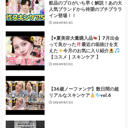
粧品のプロがいち早く解説！あの大
人気ブランドから待望のプチプララ
イン登場！！
2026年8月4日
【
♥️
夏美容大量購入品
】7月出会
って良かった
最近の垢抜けを支
えた
今月のお気に入り紹介
【コスメ | スキンケア 】
2026年8月3日
【36歳ノーファンデ】数日間の超
リアルなスキンケア
vol.6
2026年8月2日