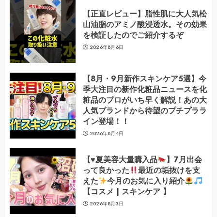
【正直レビュー】脂性肌に大人気松
山油脂のアミノ酸浸透水。その効果
を検証したのでご紹介するぞ
2026年8月6日
【8月・9月新作スキンケア5選】今
季大注目の新作化粧品ニュースを化
粧品のプロがいち早く解説！あの大
人気ブランドから待望のプチプララ
イン登場！！
2026年8月4日
【
♥️
夏美容大量購入品
】7月出会
って良かった
最近の垢抜けを支
えた
今月のお気に入り紹介
【コスメ | スキンケア 】
2026年8月3日