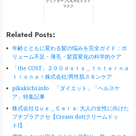
クリアターンCICAモイスト
マスク
Related Posts:
年齢とともに変わる髪の悩みを完全ガイド：ボ
リューム不足・薄毛・髪質変化の科学的ケア
「the COST」２００ｄｏｔｓ＿Ｉｎｔｅｒｎａ
ｔｉｏｎａｌ株式会社/男性肌スキンケア
pikakichi.info 「ダイエット」「ヘルスケ
ア」特集記事
株式会社Ｑｕｅ＿Ｃｅｒａ: 大人の女性に向けた
プチプラアクセ【Cream dot(クリームドッ
ト)】