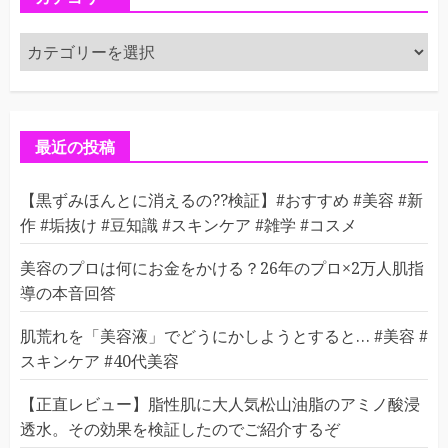
カ
テ
ゴ
リ
ー
最近の投稿
【黒ずみほんとに消えるの??検証】#おすすめ #美容 #新
作 #垢抜け #豆知識 #スキンケア #雑学 #コスメ
美容のプロは何にお金をかける？26年のプロ×2万人肌指
導の本音回答
肌荒れを「美容液」でどうにかしようとすると… #美容 #
スキンケア #40代美容
【正直レビュー】脂性肌に大人気松山油脂のアミノ酸浸
透水。その効果を検証したのでご紹介するぞ