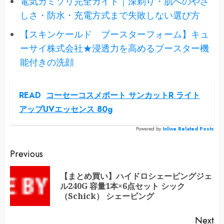
電気カミソリ完全ガイド｜深剃り・肌へのやさ
しさ・防水・充電方式まで失敗しない選び方
【スキンケールド ブースターフォーム】キュ
ーサイ株式会社★浸透力を高めるブースター機
能付きの洗顔
READ
コーセーコスメポート サンカットR ライト
アップUVエッセンス 80g
Powered by
Inline Related Posts
Continue
Previous
Reading
【まとめ買い】ハイドロシェービングジェ
Pr
ル240G 容量1本×6点セット シック
po
（Schick） シェービング
Next