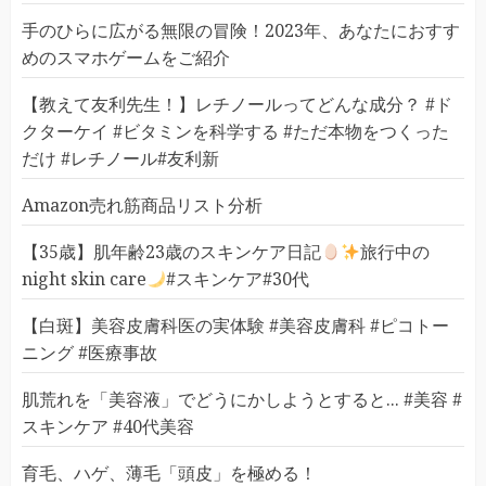
手のひらに広がる無限の冒険！2023年、あなたにおすす
めのスマホゲームをご紹介
【教えて友利先生！】レチノールってどんな成分？ #ド
クターケイ #ビタミンを科学する #ただ本物をつくった
だけ #レチノール#友利新
Amazon売れ筋商品リスト分析
【35歳】肌年齢23歳のスキンケア日記
旅行中の
night skin care
#スキンケア#30代
【白斑】美容皮膚科医の実体験 #美容皮膚科 #ピコトー
ニング #医療事故
肌荒れを「美容液」でどうにかしようとすると... #美容 #
スキンケア #40代美容
育毛、ハゲ、薄毛「頭皮」を極める！