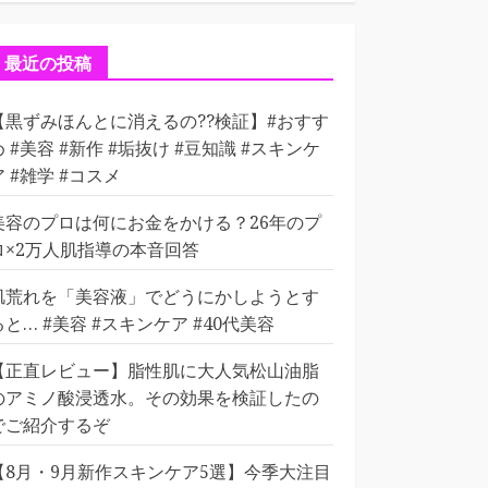
ゴ
リ
ー
最近の投稿
【黒ずみほんとに消えるの??検証】#おすす
め #美容 #新作 #垢抜け #豆知識 #スキンケ
ア #雑学 #コスメ
美容のプロは何にお金をかける？26年のプ
ロ×2万人肌指導の本音回答
肌荒れを「美容液」でどうにかしようとす
ると… #美容 #スキンケア #40代美容
【正直レビュー】脂性肌に大人気松山油脂
のアミノ酸浸透水。その効果を検証したの
でご紹介するぞ
【8月・9月新作スキンケア5選】今季大注目