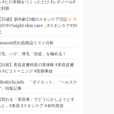
る #ただ本物をつくっただけ #レチノール#
友利新
【35歳】肌年齢23歳のスキンケア日記
行中のnight skin care
#スキンケア#30
代
Amazon売れ筋商品リスト分析
育毛、ハゲ、薄毛「頭皮」を極める！
【白斑】美容皮膚科医の実体験 #美容皮膚
科 #ピコトーニング #医療事故
pikakichi.info 「ダイエット」「ヘルスケ
ア」特集記事
肌荒れを「美容液」でどうにかしようとす
ると... #美容 #スキンケア #40代美容