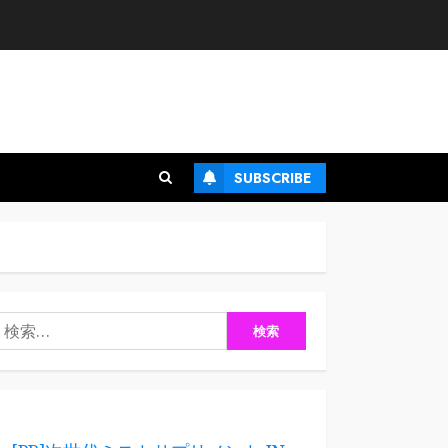
SUBSCRIBE
検
: