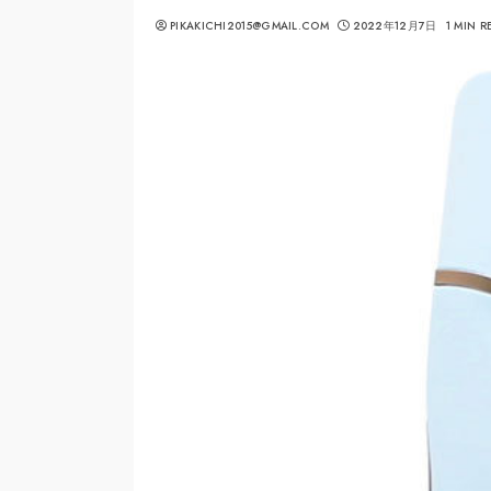
PIKAKICHI2015@GMAIL.COM
2022年12月7日
1 MIN R