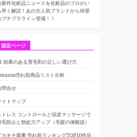
の新作化粧品ニュースを化粧品のプロがい
ち早く解説！あの大人気ブランドから待望
のプチプラライン登場！！
固定ページ
01 効果のある育毛剤の正しい選び方
Amazon売れ筋商品リスト分析
お問合せ
サイトマップ
ストレス コントロールと頭皮マッサージで
薄毛防止と勃起力アップ（毛髪の体験談）
ピカキチ叢書 売れ筋ランキングTOP10作品