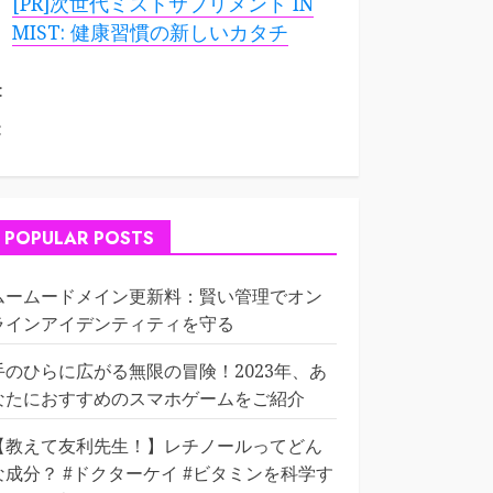
[PR]次世代ミストサプリメント IN
MIST: 健康習慣の新しいカタチ
:
:
POPULAR POSTS
ムームードメイン更新料：賢い管理でオン
ラインアイデンティティを守る
手のひらに広がる無限の冒険！2023年、あ
なたにおすすめのスマホゲームをご紹介
【教えて友利先生！】レチノールってどん
な成分？ #ドクターケイ #ビタミンを科学す