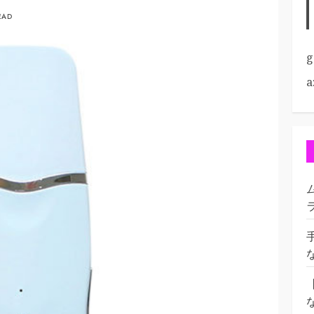
EAD
g
a