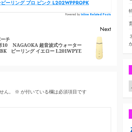
ピーリング プロ ピンク L202WPPROPK
Powered by
Inline Related Posts
Next
ポーチ
10
NAGAOKA 超音波式ウォーター
Previous
Next
BK
ピーリング イエロー L201WPYE
post:
post:
せん。
※
が付いている欄は必須項目です