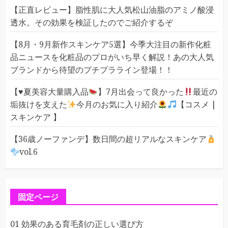
【正直レビュー】脂性肌に大人気松山油脂のアミノ酸浸
透水。その効果を検証したのでご紹介するぞ
【8月・9月新作スキンケア5選】今季大注目の新作化粧
品ニュースを化粧品のプロがいち早く解説！あの大人気
ブランドから待望のプチプラライン登場！！
【
♥️
夏美容大量購入品
】7月出会って良かった
最近の
垢抜けを支えた
今月のお気に入り紹介
【コスメ |
スキンケア 】
【36歳ノーファンデ】数日間の超リアルなスキンケア
vol.6
固定ページ
01 効果のある育毛剤の正しい選び方