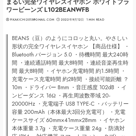
まるい完全ワイヤレスイヤホン ホワイトフラ
ワービーンズ L102BEANWFB
PIKAKICHI2015@GMAIL.COM
2022年9月12日
1 MIN READ
BEANS（豆）のようにコロッと丸い。やさしい
形状の完全ワイヤレスイヤホン 【商品仕様】 ・
Bluetooth バージョン 5.0 ・待機時間 最大240時
間 ・連続通話時間 最大8時間 ・連続音楽再生時
間 最大8時間 ・イヤホン充電時間 約1.5時間 ・
充電ケース充電時間 約2時間 ・接続可能距離 ？
10m ・ドライバー 8mm ・音圧感度 102dB ・イ
ンピーダンス 16Ω ・再生周波数帯域 20-
20000Hz ・充電端子 USB TYPE-C ・バッテリー
容量 200mAh（本体最大3回分充電可） ・充電
ケースサイズ 60mm×41mm×28mm ・イヤホン
本体重量 3.7g ・充電ケース重量 24g ・防滴対