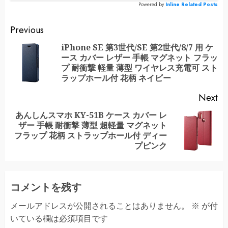
Powered by
Inline Related Posts
Continue
Previous
Reading
iPhone SE 第3世代/SE 第2世代/8/7 用 ケ
ース カバー レザー 手帳 マグネット フラッ
Pr
プ 耐衝撃 軽量 薄型 ワイヤレス充電可 スト
po
ラップホール付 花柄 ネイビー
Next
あんしんスマホ KY-51B ケース カバー レ
ザー 手帳 耐衝撃 薄型 超軽量 マグネット
Next
フラップ 花柄 ストラップホール付 ディー
post:
プピンク
コメントを残す
メールアドレスが公開されることはありません。
※
が付
いている欄は必須項目です