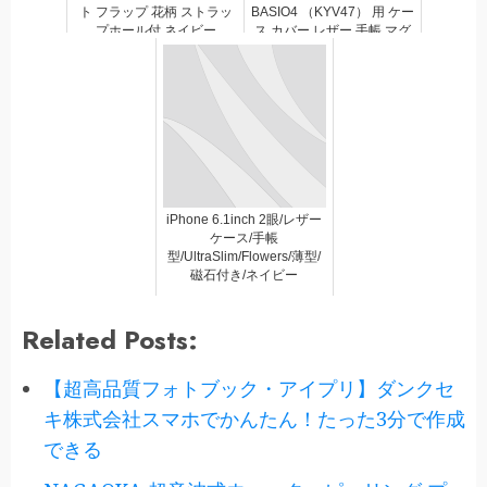
ト フラップ 花柄 ストラッ
BASIO4 （KYV47） 用 ケー
プホール付 ネイビー
ス カバー レザー 手帳 マグ
ネット フラップ 耐衝撃 超
軽量 薄型 ネイビー
iPhone 6.1inch 2眼/レザー
ケース/手帳
型/UltraSlim/Flowers/薄型/
磁石付き/ネイビー
Related Posts:
【超高品質フォトブック・アイプリ】ダンクセ
キ株式会社スマホでかんたん！たった3分で作成
できる