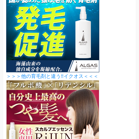
＞＞＞他の育毛剤と違う‼イクオス＜＜＜