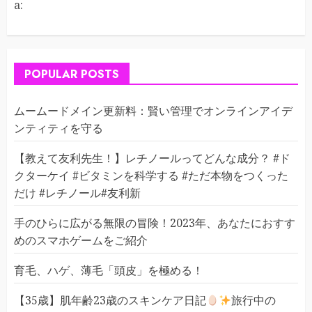
a:
POPULAR POSTS
ムームードメイン更新料：賢い管理でオンラインアイデ
ンティティを守る
【教えて友利先生！】レチノールってどんな成分？ #ド
クターケイ #ビタミンを科学する #ただ本物をつくった
だけ #レチノール#友利新
手のひらに広がる無限の冒険！2023年、あなたにおすす
めのスマホゲームをご紹介
育毛、ハゲ、薄毛「頭皮」を極める！
【35歳】肌年齢23歳のスキンケア日記
旅行中の