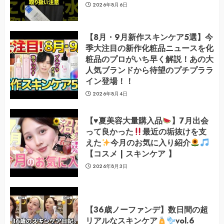
2026年8月6日
【8月・9月新作スキンケア5選】今
季大注目の新作化粧品ニュースを化
粧品のプロがいち早く解説！あの大
人気ブランドから待望のプチプララ
イン登場！！
2026年8月4日
【
♥️
夏美容大量購入品
】7月出会
って良かった
最近の垢抜けを支
えた
今月のお気に入り紹介
【コスメ | スキンケア 】
2026年8月3日
【36歳ノーファンデ】数日間の超
リアルなスキンケア
vol.6