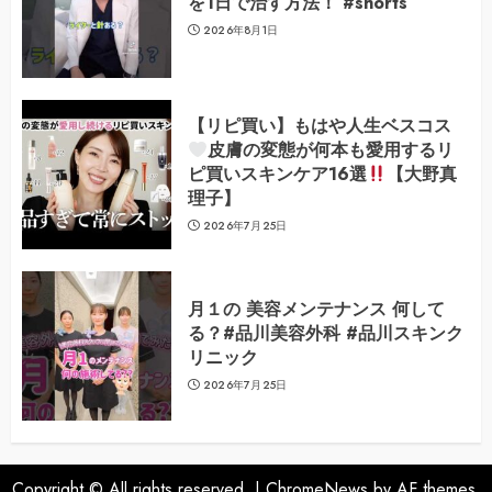
を1日で治す方法！ #shorts
2026年8月1日
【リピ買い】もはや人生ベスコス
皮膚の変態が何本も愛用するリ
ピ買いスキンケア16選
【大野真
理子】
2026年7月25日
月１の 美容メンテナンス 何して
る？#品川美容外科 #品川スキンク
リニック
2026年7月25日
Copyright © All rights reserved.
|
ChromeNews
by AF themes.