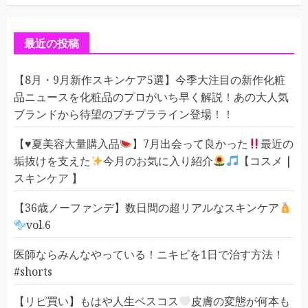
ゴ
リ
ー
最近の投稿
【8月・9月新作スキンケア5選】今季大注目の新作化粧
品ニュースを化粧品のプロがいち早く解説！あの大人気
ブランドから待望のプチプラライン登場！！
【
♥️
夏美容大量購入品
】7月出会って良かった
最近の
垢抜けを支えた
今月のお気に入り紹介
【コスメ |
スキンケア 】
【36歳ノーファンデ】数日間の超リアルなスキンケア
vol.6
医師ならみんなやっている！ニキビを1日で治す方法！
#shorts
【リピ買い】もはや人生ベスコス
皮膚の変態が何本も