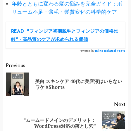
年齢とともに変わる髪の悩みを完全ガイド：ボ
リューム不足・薄毛・髪質変化の科学的ケア
READ
"フィンジア初期脱毛とフィンジアの価格比
較" - 高品質のケアが求められる価値
Powered by
Inline Related Posts
Continue
Previous
Reading
美白 スキンケア 40代に美容液はいらない
Pr
ワケ #Shorts
po
Next
“ムームードメインのデメリット：
Next
WordPress対応の落とし穴”
post: