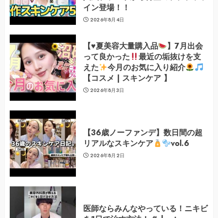
イン登場！！
2026年8月4日
【
♥️
夏美容大量購入品
】7月出会
って良かった
最近の垢抜けを支
えた
今月のお気に入り紹介
【コスメ | スキンケア 】
2026年8月3日
【36歳ノーファンデ】数日間の超
リアルなスキンケア
vol.6
2026年8月2日
医師ならみんなやっている！ニキビ