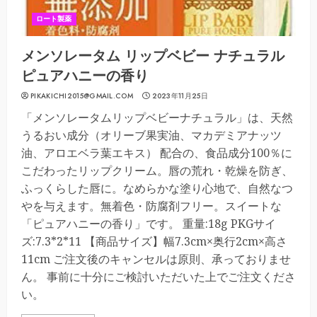
ロート製薬
メンソレータム リップベビー ナチュラル
ピュアハニーの香り
PIKAKICHI2015@GMAIL.COM
2023年11月25日
「メンソレータムリップベビーナチュラル」は、天然
うるおい成分（オリーブ果実油、マカデミアナッツ
油、アロエベラ葉エキス） 配合の、食品成分100％に
こだわったリップクリーム。唇の荒れ・乾燥を防ぎ、
ふっくらした唇に。なめらかな塗り心地で、自然なつ
やを与えます。無着色・防腐剤フリー。スイートな
「ピュアハニーの香り」です。 重量:18g PKGサイ
ズ:7.3*2*11 【商品サイズ】幅7.3cm×奥行2cm×高さ
11cm ご注文後のキャンセルは原則、承っておりませ
ん。 事前に十分にご検討いただいた上でご注文くださ
い。