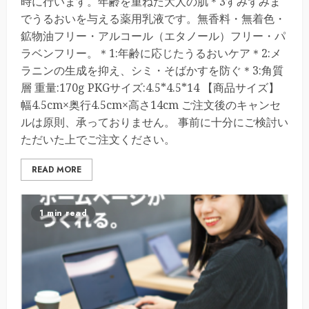
時に行います。年齢を重ねた大人の肌＊3すみずみま
でうるおいを与える薬用乳液です。無香料・無着色・
鉱物油フリー・アルコール（エタノール）フリー・パ
ラベンフリー。＊1:年齢に応じたうるおいケア＊2:メ
ラニンの生成を抑え、シミ・そばかすを防ぐ＊3:角質
層 重量:170g PKGサイズ:4.5*4.5*14 【商品サイズ】
幅4.5cm×奥行4.5cm×高さ14cm ご注文後のキャンセ
ルは原則、承っておりません。 事前に十分にご検討い
ただいた上でご注文ください。
READ MORE
1 min read