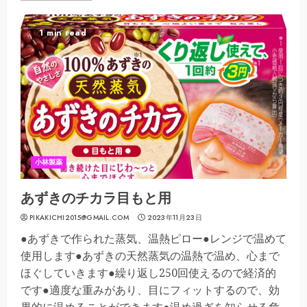
1 min read
小林製薬
あずきのチカラ目もと用
PIKAKICHI2015@GMAIL.COM
2023年11月23日
●あずきで作られた蒸気、温熱ピロー●レンジで温めて
使用します●あずきの天然蒸気の温熱で温め、心まで
ほぐしていきます●繰り返し250回使えるので経済的
です●適度な重みがあり、目にフィットするので、効