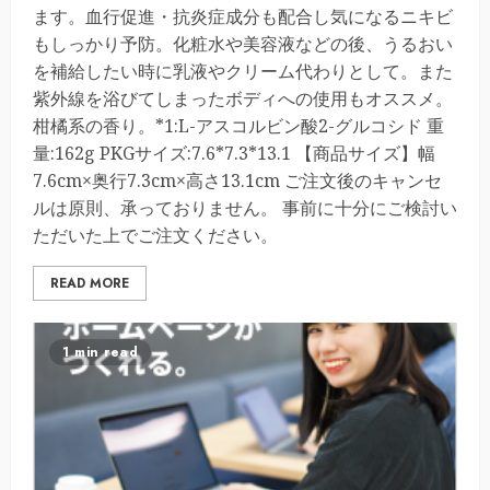
ます。血行促進・抗炎症成分も配合し気になるニキビ
もしっかり予防。化粧水や美容液などの後、うるおい
を補給したい時に乳液やクリーム代わりとして。また
紫外線を浴びてしまったボディへの使用もオススメ。
柑橘系の香り。*1:L-アスコルビン酸2-グルコシド 重
量:162g PKGサイズ:7.6*7.3*13.1 【商品サイズ】幅
7.6cm×奥行7.3cm×高さ13.1cm ご注文後のキャンセ
ルは原則、承っておりません。 事前に十分にご検討い
ただいた上でご注文ください。
READ MORE
1 min read