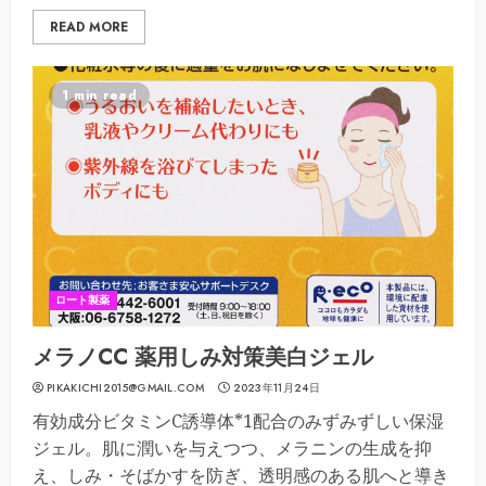
READ MORE
1 min read
ロート製薬
メラノCC 薬用しみ対策美白ジェル
PIKAKICHI2015@GMAIL.COM
2023年11月24日
有効成分ビタミンC誘導体*1配合のみずみずしい保湿
ジェル。肌に潤いを与えつつ、メラニンの生成を抑
え、しみ・そばかすを防ぎ、透明感のある肌へと導き