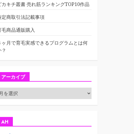
ピカキチ叢書 売れ筋ランキングTOP10作品
特定商取引法記載事項
育毛商品通販購入
３ヶ月で育毛実感できるプログラムとは何
か？
アーカイブ
ア
ー
カ
イ
ブ
AH