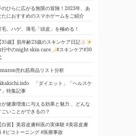
手のひらに広がる無限の冒険！2023年、あ
なたにおすすめのスマホゲームをご紹介
育毛、ハゲ、薄毛「頭皮」を極める！
【35歳】肌年齢23歳のスキンケア日記
行中のnight skin care
#スキンケア#30
代
Amazon売れ筋商品リスト分析
pikakichi.info 「ダイエット」「ヘルスケ
ア」特集記事
歌が健康増進に与える効果と魅力 、どんな
すごいことができるの？
【白斑】美容皮膚科医の実体験 #美容皮膚
科 #ピコトーニング #医療事故