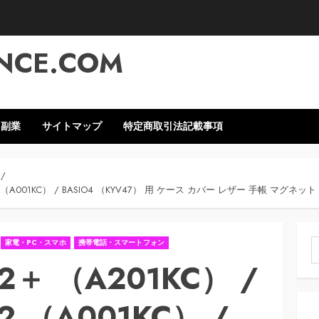
NCE.COM
・副業
サイトマップ
特定商取引法記載事項
A001KC） / BASIO4 （KYV47） 用 ケース カバー レザー 手帳 マグネ
家電・PC・スマホ
携帯電話・スマートフォン
索
 （A201KC） /
（A001KC） /