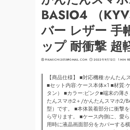
BASIO4 （KY
バー レザー 手
ップ 耐衝撃 超
PIKAKICHI2015@GMAIL.COM
2022年9月12日
1 MIN R
【商品仕様】 ■対応機種:かんたんスマ
■セット内容:ケース本体×1 ■材質
タン） ■カラー:ピンク■端末の
たんスマホ2＋/かんたんスマホ2/B
型）です。 ■本体装着部分に衝撃
ら守ります。 ■ケース内側に、愛
用時に液晶画面部分をカバーする横