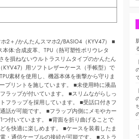
＋/かんたんスマホ2/BASIO4（KYV47） ■
ース本体:合成皮革、TPU（熱可塑性ポリウレタ
軽さを損ねないウルトラスリムタイプのかんたん
O4（KYV47）用ソフトレザーケース（手帳型）で
TPU素材を使用し、機器本体を衝撃から守りま
ープリントを施しています。 ■未使用時に液晶
フラップが付いています。 ■スリムながらしっ
トフラップを採用しています。 ■受話口付きフ
通話が可能です。 ■フラップ内側にメモやカー
1つ付いています。 ■背面を折り曲げることで
どを快適に楽しめます。 ■ケースを装着したま
電・通信ケーブルの接続が可能です。 ■ストラ