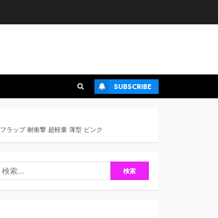
SUBSCRIBE
ット フラップ 耐衝撃 超軽量 薄型 ピンク
検
: