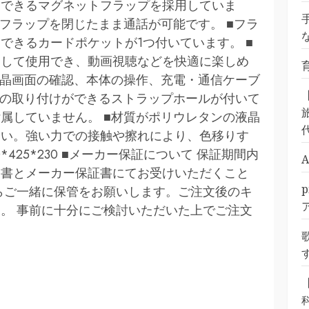
定できるマグネットフラップを採用していま
、フラップを閉じたまま通話が可能です。 ■フラ
できるカードポケットが1つ付いています。 ■
として使用でき、動画視聴などを快適に楽しめ
液晶画面の確認、本体の操作、充電・通信ケーブ
プの取り付けができるストラップホールが付いて
旅
属していません。 ■材質がポリウレタンの液晶
さい。強い力での接触や擦れにより、色移りす
0*425*230 ■メーカー保証について 保証期間内
品書とメーカー保証書にてお受けいただくこと
らご一緒に保管をお願いします。ご注文後のキ
。 事前に十分にご検討いただいた上でご注文