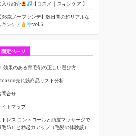
に入り紹介
【コスメ | スキンケア 】
【36歳ノーファンデ】数日間の超リアルな
スキンケア
vol.6
固定ページ
01 効果のある育毛剤の正しい選び方
Amazon売れ筋商品リスト分析
お問合せ
サイトマップ
ストレス コントロールと頭皮マッサージで
薄毛防止と勃起力アップ（毛髪の体験談）