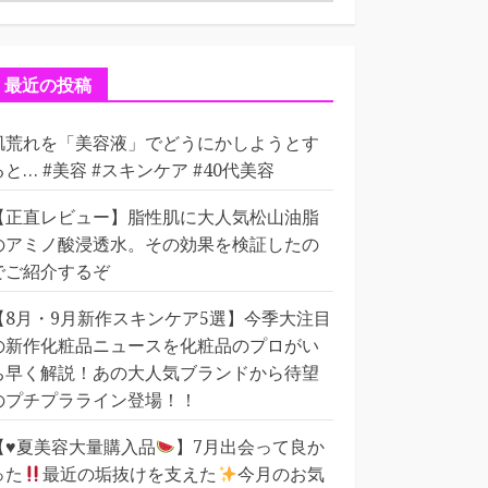
テ
ゴ
リ
ー
最近の投稿
肌荒れを「美容液」でどうにかしようとす
ると… #美容 #スキンケア #40代美容
【正直レビュー】脂性肌に大人気松山油脂
のアミノ酸浸透水。その効果を検証したの
でご紹介するぞ
【8月・9月新作スキンケア5選】今季大注目
の新作化粧品ニュースを化粧品のプロがい
ち早く解説！あの大人気ブランドから待望
のプチプラライン登場！！
【
♥️
夏美容大量購入品
】7月出会って良か
った
最近の垢抜けを支えた
今月のお気