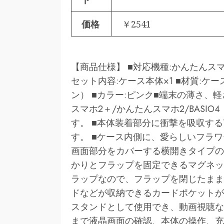
価格
￥2541
【商品仕様】 ■対応機種:かんたんスマホ2
セット内容:ケース本体×1 ■材質:ケ
ン） ■カラー:ピンク■端末の薄さ、
スマホ2＋/かんたんスマホ2/BASI
す。 ■本体装着部分に衝撃を吸収する
す。 ■ケース内側に、愛らしいフラワ
画面部分をカバーする横開きタイプの
かりとフラップを固定できるマグネッ
ラップなので、フラップを閉じたまま
ドなどが収納できるカードポケットが
スタンドとして使用でき、動画視聴な
まで液晶画面の確認、本体の操作、充