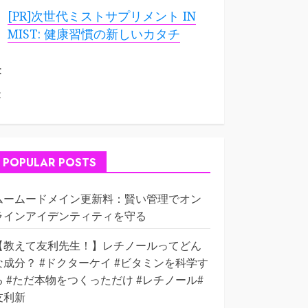
[PR]次世代ミストサプリメント IN
MIST: 健康習慣の新しいカタチ
:
:
POPULAR POSTS
ムームードメイン更新料：賢い管理でオン
ラインアイデンティティを守る
【教えて友利先生！】レチノールってどん
な成分？ #ドクターケイ #ビタミンを科学す
る #ただ本物をつくっただけ #レチノール#
友利新