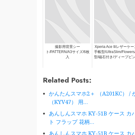
撮影用背景シー
Xperia Ace II/レザーケー
ト/PATTERN/A3サイズ/6枚
手帳型/UltraSlim/Flower
入
型/磁石付き/ディープピ
Related Posts:
かんたんスマホ2＋ （A201KC） / か
（KYV47） 用…
あんしんスマホ KY-51B ケース 
ト フラップ 花柄…
あんしんスマホ KY-51B ケース 