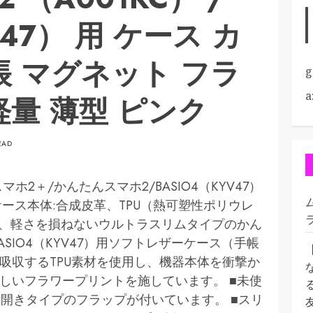
V47） 用 ケース カ
帳 マグネット フラ
g
a
軽量 薄型 ピンク
EAD
ホ2＋/かんたんスマホ2/BASIO4（KYV47）
:ケース本体:合成皮革、TPU（熱可塑性ポリウレ
薄さ、軽さを損ねないウルトラスリムタイプのかん
ASIO4（KYV47）用ソフトレザーケース（手帳
を吸収するTPU素材を使用し、機器本体を衝撃か
らしいフラワープリントを施しています。 ■未使
開きタイプのフラップが付いています。 ■スリ