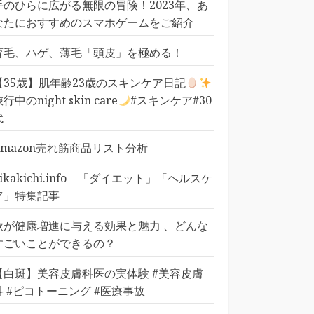
手のひらに広がる無限の冒険！2023年、あ
なたにおすすめのスマホゲームをご紹介
育毛、ハゲ、薄毛「頭皮」を極める！
【35歳】肌年齢23歳のスキンケア日記
行中のnight skin care
#スキンケア#30
代
Amazon売れ筋商品リスト分析
pikakichi.info 「ダイエット」「ヘルスケ
ア」特集記事
歌が健康増進に与える効果と魅力 、どんな
すごいことができるの？
【白斑】美容皮膚科医の実体験 #美容皮膚
科 #ピコトーニング #医療事故