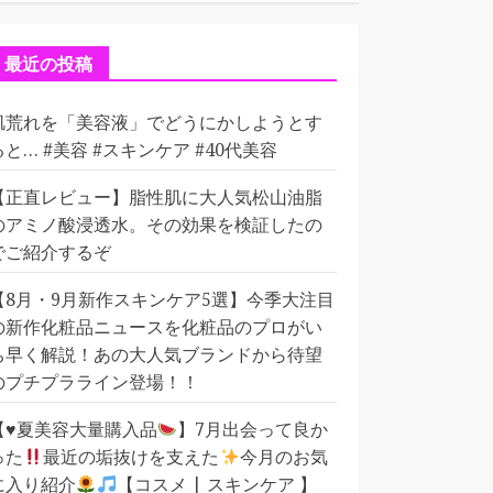
ゴ
リ
ー
最近の投稿
肌荒れを「美容液」でどうにかしようとす
ると… #美容 #スキンケア #40代美容
【正直レビュー】脂性肌に大人気松山油脂
のアミノ酸浸透水。その効果を検証したの
でご紹介するぞ
【8月・9月新作スキンケア5選】今季大注目
の新作化粧品ニュースを化粧品のプロがい
ち早く解説！あの大人気ブランドから待望
のプチプラライン登場！！
【
♥️
夏美容大量購入品
】7月出会って良か
った
最近の垢抜けを支えた
今月のお気
に入り紹介
【コスメ | スキンケア 】