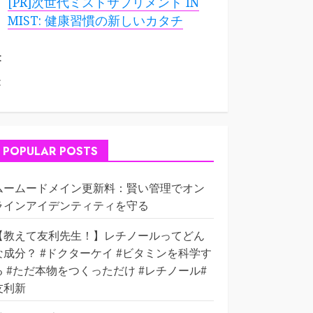
[PR]次世代ミストサプリメント IN
MIST: 健康習慣の新しいカタチ
:
:
POPULAR POSTS
ムームードメイン更新料：賢い管理でオン
ラインアイデンティティを守る
【教えて友利先生！】レチノールってどん
な成分？ #ドクターケイ #ビタミンを科学す
る #ただ本物をつくっただけ #レチノール#
友利新