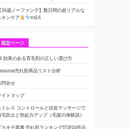
【36歳ノーファンデ】数日間の超リアルな
スキンケア
vol.6
固定ページ
01 効果のある育毛剤の正しい選び方
Amazon売れ筋商品リスト分析
お問合せ
サイトマップ
ストレス コントロールと頭皮マッサージで
薄毛防止と勃起力アップ（毛髪の体験談）
ピカキチ叢書 売れ筋ランキングTOP10作品