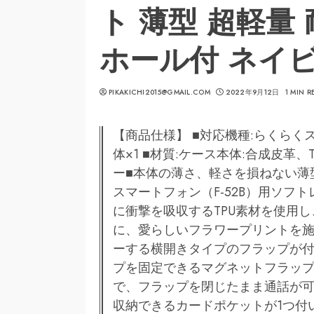
ト 薄型 超軽量
ホール付 ネイ
PIKAKICHI2015@GMAIL.COM
2022年9月12日
1 MIN R
【商品仕様】 ■対応機種:らくらくス
体×1 ■材質:ケース本体:合成皮革
ー■本体の薄さ、軽さを損ねない薄
スマートフォン（F-52B）用ソフ
に衝撃を吸収するTPU素材を使用
に、愛らしいフラワープリントを施
ーする横開きタイプのフラップが付
プを固定できるマグネットフラップ
で、フラップを閉じたまま通話が可
収納できるカードポケットが1つ付