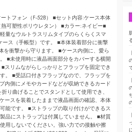
ートフォン（F-52B） ■セット内容:ケース本体
U（熱可塑性ポリウレタン） ■カラー:ネイビー■
軽量なウルトラスリムタイプのらくらくスマ
ーケース（手帳型）です。 ■本体装着部分に衝撃
体を衝撃から守ります。 ■ケース内側に、愛ら
。 ■未使用時に液晶画面部分をカバーする横開
 ■スリムながらしっかりとフラップを固定でき
す。 ■受話口付きフラップなので、フラップを
ップ内側にメモやカードなどが収納できるカード
面を折り曲げることでスタンドとして使用でき、
■ケースを装着したままで液晶画面の確認、本体
可能です。 ■ストラップの取り付けができるス
製品にストラップは付属していません。 ■材質
使用しないでください。強い力での接触や擦