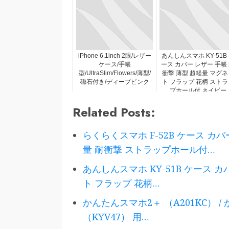
iPhone 6.1inch 2眼/レザー
あんしんスマホ KY-51B
ケース/手帳
ース カバー レザー 手帳
型/UltraSlim/Flowers/薄型/
衝撃 薄型 超軽量 マグネ
磁石付き/ディープピンク
ト フラップ 花柄 ストラ
プホール付 ネイビー
Related Posts:
らくらくスマホ F-52B ケース カ
量 耐衝撃 ストラップホール付…
あんしんスマホ KY-51B ケース 
ト フラップ 花柄…
かんたんスマホ2＋ （A201KC） / か
（KYV47） 用…