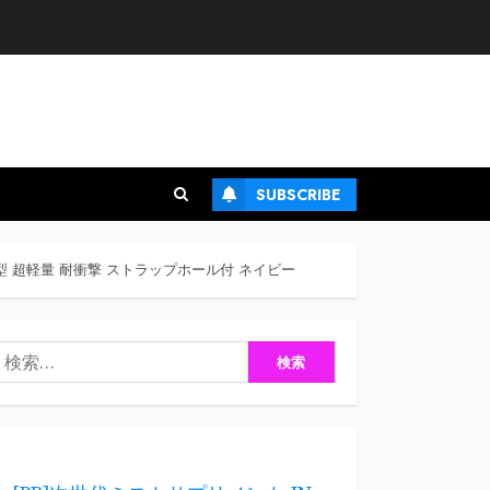
SUBSCRIBE
薄型 超軽量 耐衝撃 ストラップホール付 ネイビー
検
: