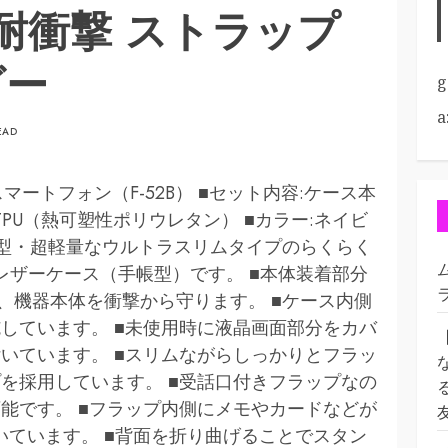
 耐衝撃 ストラップ
ビー
g
a
EAD
マートフォン（F-52B） ■セット内容:ケース本
、TPU（熱可塑性ポリウレタン） ■カラー:ネイビ
型・超軽量なウルトラスリムタイプのらくらく
トレザーケース（手帳型）です。 ■本体装着部分
し、機器本体を衝撃から守ります。 ■ケース内側
しています。 ■未使用時に液晶画面部分をカバ
いています。 ■スリムながらしっかりとフラッ
を採用しています。 ■受話口付きフラップなの
能です。 ■フラップ内側にメモやカードなどが
いています。 ■背面を折り曲げることでスタン