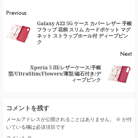
Continue
Previous
Reading
Galaxy A22 5G ケース カバー レザー 手帳
フラップ 花柄 スリム カードポケット マグ
Pr
ネット ストラップホール付 ディープピン
po
ク
Next
Xperia 5 III/レザーケース/手帳
Next
型/UltraSlim/Flowers/薄型/磁石付き/デ
post:
ィープピンク
コメントを残す
メールアドレスが公開されることはありません。
※
が付
いている欄は必須項目です
コメント
※