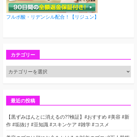
フルボ酸・リデンシル配合！【リジュン】
カテゴリー
カ
テ
ゴ
リ
ー
最近の投稿
【黒ずみほんとに消えるの??検証】#おすすめ #美容 #新
作 #垢抜け #豆知識 #スキンケア #雑学 #コスメ