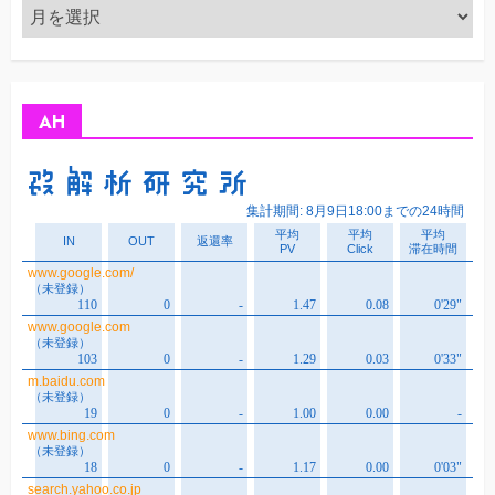
ア
ー
カ
イ
ブ
AH