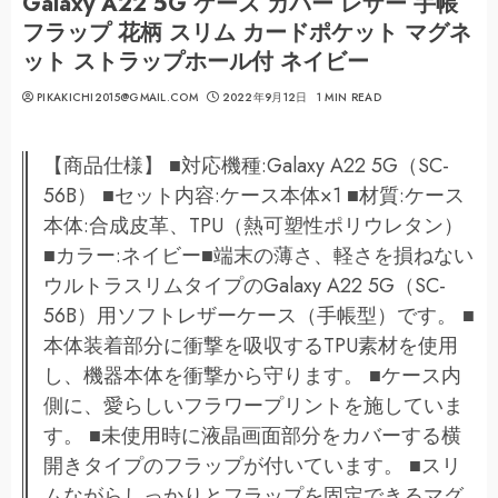
Galaxy A22 5G ケース カバー レザー 手帳
フラップ 花柄 スリム カードポケット マグネ
ット ストラップホール付 ネイビー
PIKAKICHI2015@GMAIL.COM
2022年9月12日
1 MIN READ
【商品仕様】 ■対応機種:Galaxy A22 5G（SC-
56B） ■セット内容:ケース本体×1 ■材質:ケース
本体:合成皮革、TPU（熱可塑性ポリウレタン）
■カラー:ネイビー■端末の薄さ、軽さを損ねない
ウルトラスリムタイプのGalaxy A22 5G（SC-
56B）用ソフトレザーケース（手帳型）です。 ■
本体装着部分に衝撃を吸収するTPU素材を使用
し、機器本体を衝撃から守ります。 ■ケース内
側に、愛らしいフラワープリントを施していま
す。 ■未使用時に液晶画面部分をカバーする横
開きタイプのフラップが付いています。 ■スリ
ムながらしっかりとフラップを固定できるマグ