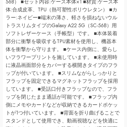
56B） ■セット内容:ケース本体×1 ■材質:ケース本
体:合成皮革、TPU（熱可塑性ポリウレタン） ■カ
ラー:ネイビー■端末の薄さ、軽さを損ねないウル
トラスリムタイプのGalaxy A22 5G（SC-56B）用
ソフトレザーケース（手帳型）です。 ■本体装着
部分に衝撃を吸収するTPU素材を使用し、機器本
体を衝撃から守ります。 ■ケース内側に、愛らし
いフラワープリントを施しています。 ■未使用時
に液晶画面部分をカバーする横開きタイプのフラ
ップが付いています。 ■スリムながらしっかりと
フラップを固定できるマグネットフラップを採用
しています。 ■受話口付きフラップなので、フラ
ップを閉じたまま通話が可能です。 ■フラップ内
側にメモやカードなどが収納できるカードポケッ
トが1つ付いています。 ■背面を折り曲げることで
スタンドとして使用でき、動画視聴などを快適に