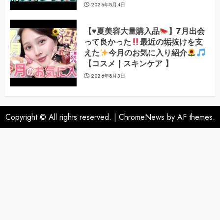
2026年8月4日
【
♥️
夏美容大量購入品
】7月出会
って良かった
最近の垢抜けを支
えた
今月のお気に入り紹介
【コスメ | スキンケア 】
2026年8月3日
Copyright © All rights reserved.
|
ChromeNews
by AF themes.