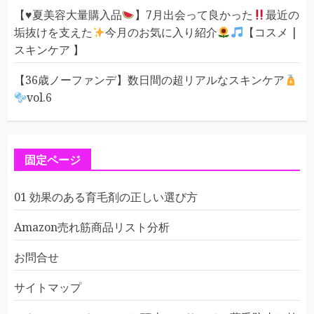
【
♥️
夏美容大量購入品
】7月出会って良かった
最近の
垢抜けを支えた
今月のお気に入り紹介
【コスメ |
スキンケア 】
【36歳ノーファンデ】数日間の超リアルなスキンケア
vol.6
固定ページ
01 効果のある育毛剤の正しい選び方
Amazon売れ筋商品リスト分析
お問合せ
サイトマップ