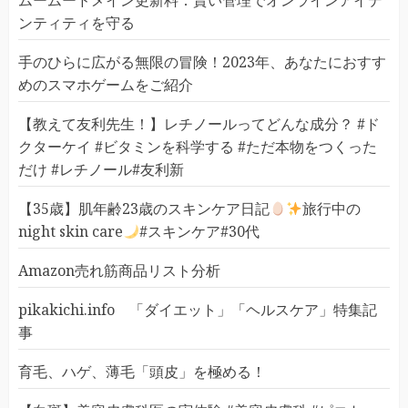
ムームードメイン更新料：賢い管理でオンラインアイデ
ンティティを守る
手のひらに広がる無限の冒険！2023年、あなたにおすす
めのスマホゲームをご紹介
【教えて友利先生！】レチノールってどんな成分？ #ド
クターケイ #ビタミンを科学する #ただ本物をつくった
だけ #レチノール#友利新
【35歳】肌年齢23歳のスキンケア日記
旅行中の
night skin care
#スキンケア#30代
Amazon売れ筋商品リスト分析
pikakichi.info 「ダイエット」「ヘルスケア」特集記
事
育毛、ハゲ、薄毛「頭皮」を極める！