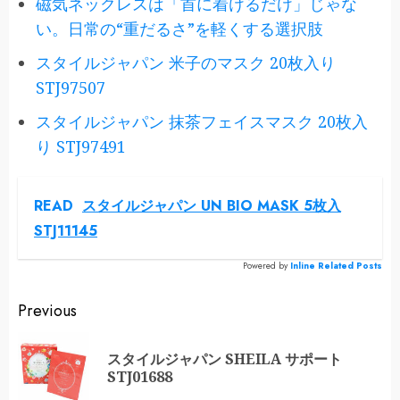
磁気ネックレスは「首に着けるだけ」じゃな
い。日常の“重だるさ”を軽くする選択肢
スタイルジャパン 米子のマスク 20枚入り
STJ97507
スタイルジャパン 抹茶フェイスマスク 20枚入
り STJ97491
READ
スタイルジャパン UN BIO MASK 5枚入
STJ11145
Powered by
Inline Related Posts
Continue
Previous
Reading
スタイルジャパン SHEILA サポート
Pr
STJ01688
po