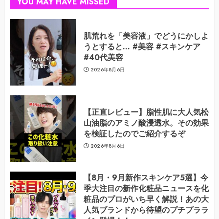
YOU MAY HAVE MISSED
肌荒れを「美容液」でどうにかしよ
うとすると… #美容 #スキンケア
#40代美容
2026年8月6日
【正直レビュー】脂性肌に大人気松
山油脂のアミノ酸浸透水。その効果
を検証したのでご紹介するぞ
2026年8月6日
【8月・9月新作スキンケア5選】今
季大注目の新作化粧品ニュースを化
粧品のプロがいち早く解説！あの大
人気ブランドから待望のプチプララ