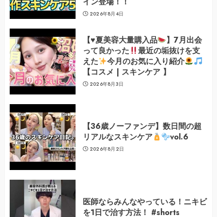
イン登場！！
2026年8月4日
【
♥️
夏美容大量購入品
】7月出会
って良かった
最近の垢抜けを支
えた
今月のお気に入り紹介
【コスメ | スキンケア 】
2026年8月3日
【36歳ノーファンデ】数日間の超
リアルなスキンケア
vol.6
2026年8月2日
医師ならみんなやっている！ニキビ
を1日で治す方法！ #shorts