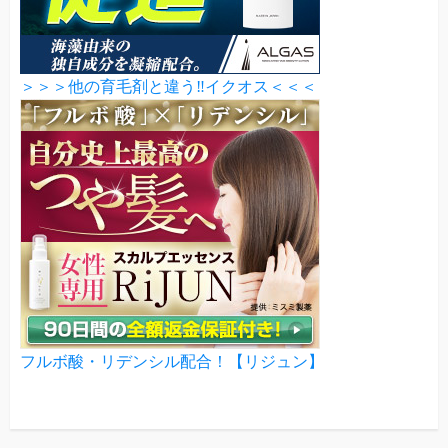
＞＞＞他の育毛剤と違う‼イクオス＜＜＜
フルボ酸・リデンシル配合！【リジュン】