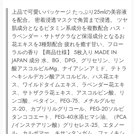
上品で可愛いパッケージ たっぷり25mlの美容液
を配合。 密着浸透マスクで角質まで浸透。 ツヤ
肌成分となるビタミン系成分を複数配合 ハス・
ラベンダー・サトザクラなど保湿成分となるお
花エキスを3種類配合 疲れを癒す甘い、フロー
ラルの香り 【商品仕様】 5枚入り MADE IN
JAPAN 成分 水、BG、DPG、グリセリン、リン
酸アスコルビルMg、ナイアシンアミド、テトラ
ヘキシルデカン酸アスコルビル、ハス花エキ
ス、ワイルドタイムエキス、ラベンダー花エキ
ス、サトザクラ花ェキス、アスコルビン酸、リ
ンゴ酸、ベタイン、PEG-75、メチルグルセ
ス-20、カプリリルグリコール、PEG-20ソルビ
タンココエート、PEG-40水添ヒマシ油、（PCA
/インステアリン酸）グリセレス-25、エタノー
ル、カルボマー、キサンタンガム、フェノキシ