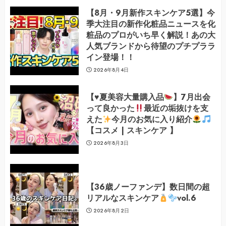
【8月・9月新作スキンケア5選】今
季大注目の新作化粧品ニュースを化
粧品のプロがいち早く解説！あの大
人気ブランドから待望のプチプララ
イン登場！！
2026年8月4日
【
♥️
夏美容大量購入品
】7月出会
って良かった
最近の垢抜けを支
えた
今月のお気に入り紹介
【コスメ | スキンケア 】
2026年8月3日
【36歳ノーファンデ】数日間の超
リアルなスキンケア
vol.6
2026年8月2日