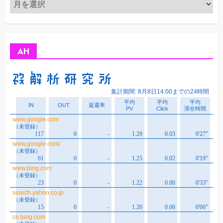
ア
ー
カ
イ
ブ
AH