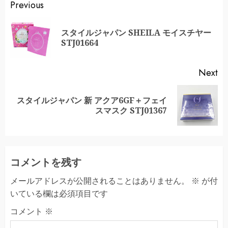
Continue
Previous
Reading
スタイルジャパン SHEILA モイスチヤー
Pr
STJ01664
po
Next
スタイルジャパン 新 アクア6GF＋フェイ
Next
スマスク STJ01367
post:
コメントを残す
メールアドレスが公開されることはありません。
※
が付
いている欄は必須項目です
コメント
※