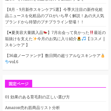
【8月・9月新作スキンケア5選】今季大注目の新作化粧
品ニュースを化粧品のプロがいち早く解説！あの大人気
ブランドから待望のプチプラライン登場！！
【
♥️
夏美容大量購入品
】7月出会って良かった
最近の
垢抜けを支えた
今月のお気に入り紹介
【コスメ |
スキンケア 】
【36歳ノーファンデ】数日間の超リアルなスキンケア
vol.6
固定ページ
01 効果のある育毛剤の正しい選び方
Amazon売れ筋商品リスト分析