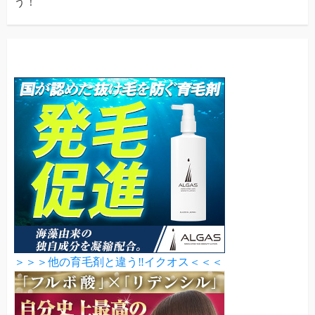
う！
＞＞＞他の育毛剤と違う‼イクオス＜＜＜