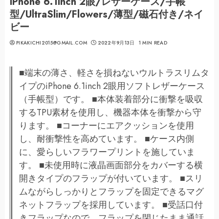
iPhone 6.1inch 2眼/レザーケース/手帳
型/UltraSlim/Flowers/薄型/磁石付き/ネイ
ビー
PIKAKICHI2015@GMAIL.COM
2022年9月13日
1 MIN READ
■端末の薄さ、軽さを損ねないウルトラスリムタ
イプのiPhone 6.1inch 2眼用ソフトレザーケース
（手帳型）です。 ■本体装着部分に衝撃を吸収
するTPU素材を使用し、機器本体を衝撃から守
ります。 ■コーナーにエアクッションを使用
し、耐衝撃性を高めています。 ■ケース内側
に、愛らしいフラワープリントを施していま
す。 ■未使用時に液晶画面部分をカバーする横
開きタイプのフラップが付いています。 ■スリ
ムながらしっかりとフラップを固定できるマグ
ネットフラップを採用しています。 ■受話口付
きフラップなので、フラップを閉じたまま通話