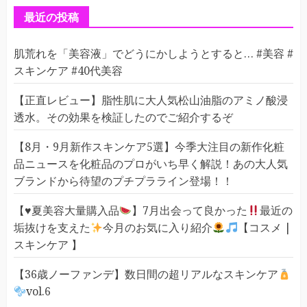
ー
最近の投稿
肌荒れを「美容液」でどうにかしようとすると… #美容 #
スキンケア #40代美容
【正直レビュー】脂性肌に大人気松山油脂のアミノ酸浸
透水。その効果を検証したのでご紹介するぞ
【8月・9月新作スキンケア5選】今季大注目の新作化粧
品ニュースを化粧品のプロがいち早く解説！あの大人気
ブランドから待望のプチプラライン登場！！
【
♥️
夏美容大量購入品
】7月出会って良かった
最近の
垢抜けを支えた
今月のお気に入り紹介
【コスメ |
スキンケア 】
【36歳ノーファンデ】数日間の超リアルなスキンケア
vol.6