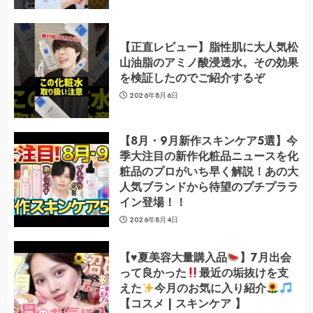
【正直レビュー】脂性肌に大人気松
山油脂のアミノ酸浸透水。その効果
を検証したのでご紹介するぞ
2026年8月6日
【8月・9月新作スキンケア5選】今
季大注目の新作化粧品ニュースを化
粧品のプロがいち早く解説！あの大
人気ブランドから待望のプチプララ
イン登場！！
2026年8月4日
【
♥️
夏美容大量購入品
】7月出会
って良かった
最近の垢抜けを支
えた
今月のお気に入り紹介
【コスメ | スキンケア 】