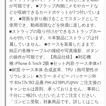
が可能です。 ■フラップ内側にメモやカードな
どが収納できるカードポケットが1つ付いていま
す。 ■背面を折り曲げることでスタンドとして
使用でき、動画視聴などを快適に楽しめます。
■ストラップの取り付けができるストラップホー
ルが付いています。※本製品にストラップは付
属していません。 ■ケースを装着したままで、
純正の各種ケーブルの接続や写真撮影、ボタン
の操作が可能です。 【商品仕様】 ■対応機
種:iPhone 6.1inch 2眼 ■セット内容:ケース本体×1
■材質:ケース本体:合成皮革、TPU（熱可塑性ポ
リウレタン） ■カラー:ネイビー パッケージ外
寸:83×17×183 品番:PM-A21BPLFUJNV ご注文後の
キャンセルは原則、承っておりません。 事前に
十分にご検討いただいた上でご注文ください。
「コンビニ受取」対象商品です。詳しくはこち