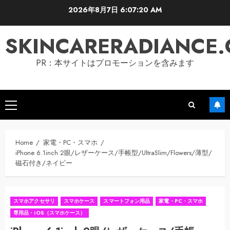
Skip
2026年8月7日
6:07:21 AM
to
content
SKINCARERADIANCE
PR：本サイトはプロモーションを含みます
Primary
Menu
Home
家電・PC・スマホ
iPhone 6.1inch 2眼/レザーケース/手帳型/UltraSlim/Flowers/薄型/
磁石付き/ネイビー
スマホアクセサリ
スマホケース
スマートフォン用品
家電・PC・スマホ
専用品・iOS（スマホケース）