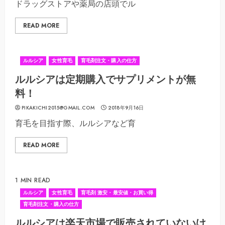
ドラッグストアや薬局の店頭でル
READ MORE
ルルシア
女性育毛
育毛剤注文・購入の仕方
ルルシアは定期購入でサプリメントが無
料！
PIKAKICHI2015@GMAIL.COM
2018年9月16日
育毛を目指す際、ルルシアなど育
READ MORE
1 MIN READ
ルルシア
女性育毛
育毛剤 激安・最安値・お買い得
育毛剤注文・購入の仕方
ルルシアは楽天市場で販売されていないけ