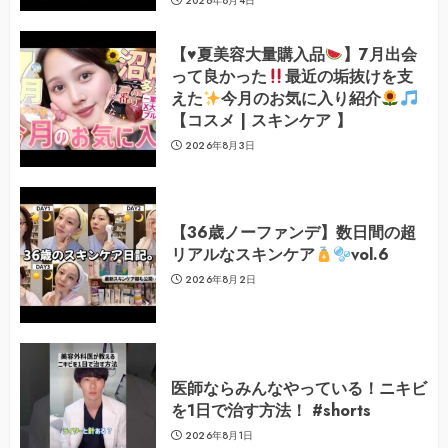
2026年8月4日
【
♥️
夏美容大量購入品
】7月出会
って良かった
最近の垢抜けを支
えた
今月のお気に入り紹介
【コスメ | スキンケア 】
2026年8月3日
【36歳ノーファンデ】数日間の超
リアルなスキンケア
vol.6
2026年8月2日
医師ならみんなやっている！ニキビ
を1日で治す方法！ #shorts
2026年8月1日