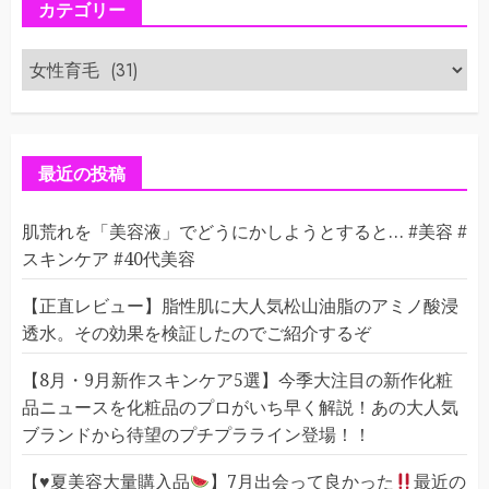
カテゴリー
カ
テ
ゴ
リ
ー
最近の投稿
肌荒れを「美容液」でどうにかしようとすると… #美容 #
スキンケア #40代美容
【正直レビュー】脂性肌に大人気松山油脂のアミノ酸浸
透水。その効果を検証したのでご紹介するぞ
【8月・9月新作スキンケア5選】今季大注目の新作化粧
品ニュースを化粧品のプロがいち早く解説！あの大人気
ブランドから待望のプチプラライン登場！！
【
♥️
夏美容大量購入品
】7月出会って良かった
最近の