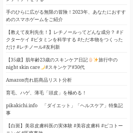
手のひらに広がる無限の冒険！2023年、あなたにおすす
めのスマホゲームをご紹介
【教えて友利先生！】レチノールってどんな成分？ #ド
クターケイ #ビタミンを科学する #ただ本物をつくった
だけ #レチノール#友利新
【35歳】肌年齢23歳のスキンケア日記
旅行中の
night skin care
#スキンケア#30代
Amazon売れ筋商品リスト分析
育毛、ハゲ、薄毛「頭皮」を極める！
pikakichi.info 「ダイエット」「ヘルスケア」特集記
事
【白斑】美容皮膚科医の実体験 #美容皮膚科 #ピコトー