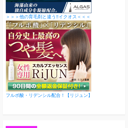
＞＞＞他の育毛剤と違う‼イクオス＜＜＜
フルボ酸・リデンシル配合！【リジュン】