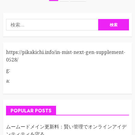
稿
の
検
ペ
索:
ー
https://pikakichi.info/in-mist-next-gen-supplement-
ジ
0528/
送
g:
り
a:
POPULAR POSTS
ムームードメイン更新料：賢い管理でオンラインアイデ
ンティティを守る