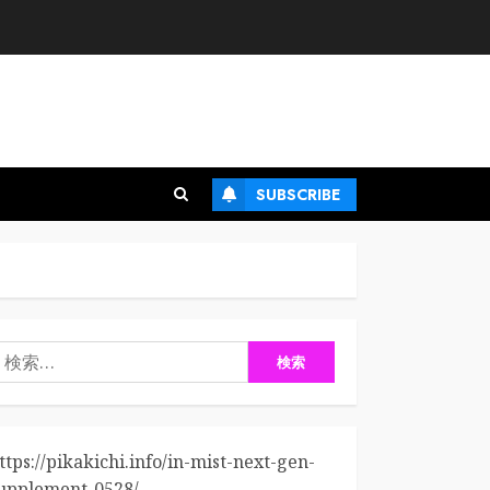
SUBSCRIBE
検
:
ttps://pikakichi.info/in-mist-next-gen-
upplement-0528/