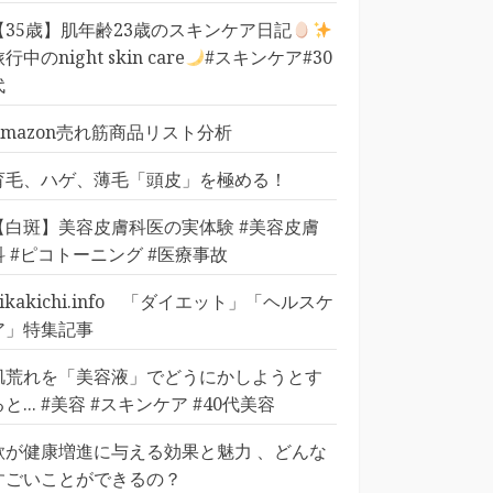
【35歳】肌年齢23歳のスキンケア日記
行中のnight skin care
#スキンケア#30
代
Amazon売れ筋商品リスト分析
育毛、ハゲ、薄毛「頭皮」を極める！
【白斑】美容皮膚科医の実体験 #美容皮膚
科 #ピコトーニング #医療事故
pikakichi.info 「ダイエット」「ヘルスケ
ア」特集記事
肌荒れを「美容液」でどうにかしようとす
ると... #美容 #スキンケア #40代美容
歌が健康増進に与える効果と魅力 、どんな
すごいことができるの？