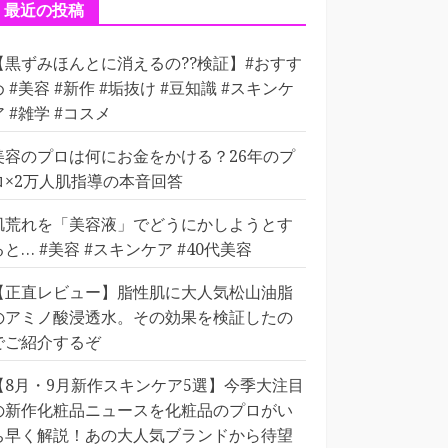
ー
最近の投稿
【黒ずみほんとに消えるの??検証】#おすす
め #美容 #新作 #垢抜け #豆知識 #スキンケ
ア #雑学 #コスメ
美容のプロは何にお金をかける？26年のプ
ロ×2万人肌指導の本音回答
肌荒れを「美容液」でどうにかしようとす
ると… #美容 #スキンケア #40代美容
【正直レビュー】脂性肌に大人気松山油脂
のアミノ酸浸透水。その効果を検証したの
でご紹介するぞ
【8月・9月新作スキンケア5選】今季大注目
の新作化粧品ニュースを化粧品のプロがい
ち早く解説！あの大人気ブランドから待望