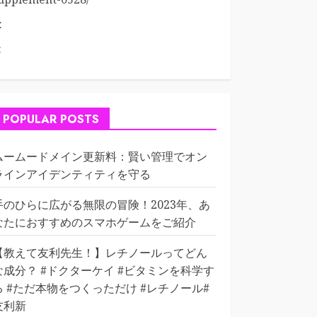
:
:
POPULAR POSTS
ムームードメイン更新料：賢い管理でオン
ラインアイデンティティを守る
手のひらに広がる無限の冒険！2023年、あ
なたにおすすめのスマホゲームをご紹介
【教えて友利先生！】レチノールってどん
な成分？ #ドクターケイ #ビタミンを科学す
る #ただ本物をつくっただけ #レチノール#
友利新