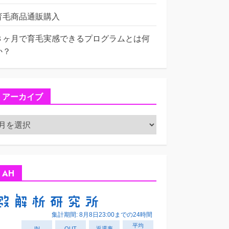
育毛商品通販購入
３ヶ月で育毛実感できるプログラムとは何
か？
アーカイブ
ア
ー
カ
イ
ブ
AH