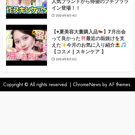
人気ブランドから待望のプチプララ
イン登場！！
2026年8月4日
【
♥️
夏美容大量購入品
】7月出会
って良かった
最近の垢抜けを支
えた
今月のお気に入り紹介
【コスメ | スキンケア 】
2026年8月3日
Copyright © All rights reserved.
|
ChromeNews
by AF themes.