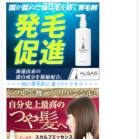
＞＞＞他の育毛剤と違う‼イクオス＜＜＜