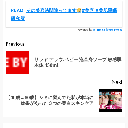
READ
その美容法間違ってます
#美容 #美肌睡眠
研究所
Powered by
Inline Related Posts
Continue
Previous
Reading
サラヤ アラウ.ベビー 泡全身ソープ 敏感肌
Pr
本体 450ml
po
Next
【40歳→60歳】シミに悩んでた私が本当に
Next
効果があった３つの美白スキンケア
post: