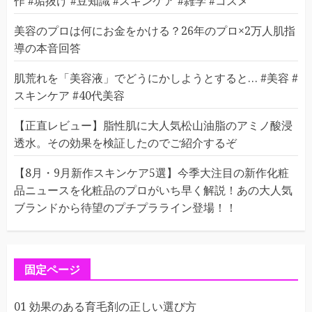
作 #垢抜け #豆知識 #スキンケア #雑学 #コスメ
美容のプロは何にお金をかける？26年のプロ×2万人肌指
導の本音回答
肌荒れを「美容液」でどうにかしようとすると… #美容 #
スキンケア #40代美容
【正直レビュー】脂性肌に大人気松山油脂のアミノ酸浸
透水。その効果を検証したのでご紹介するぞ
【8月・9月新作スキンケア5選】今季大注目の新作化粧
品ニュースを化粧品のプロがいち早く解説！あの大人気
ブランドから待望のプチプラライン登場！！
固定ページ
01 効果のある育毛剤の正しい選び方