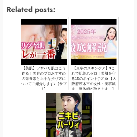
Related posts:
【美肌】ツヤハリ肌はこう
【真冬のスキンケア】♥こ
作る！美容のプロおすすめ
れで肌荒れゼロ！美肌を守
の栄養素と上手な摂り方に
る10のポイント(^0^)b 【大
ついてご紹介します♪【サプ
阪府茨木市の女性・美容鍼
リ】
灸・整体師が教えます。】