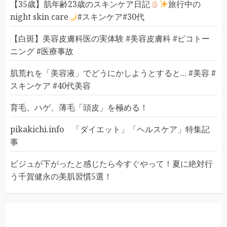
【35歳】肌年齢23歳のスキンケア日記
旅行中の
night skin care
#スキンケア#30代
【白斑】美容皮膚科医の実体験 #美容皮膚科 #ピコトー
ニング #医療事故
肌荒れを「美容液」でどうにかしようとすると... #美容 #
スキンケア #40代美容
育毛、ハゲ、薄毛「頭皮」を極める！
pikakichi.info 「ダイエット」「ヘルスケア」特集記
事
ビジュが下がったと感じたら今すぐやって！夏に絶対行
う千賀健永の美肌習慣5選！