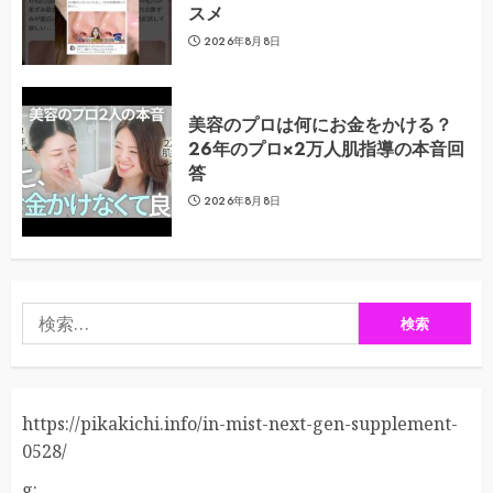
スメ
2026年8月8日
美容のプロは何にお金をかける？
26年のプロ×2万人肌指導の本音回
答
2026年8月8日
検
索:
https://pikakichi.info/in-mist-next-gen-supplement-
0528/
g: