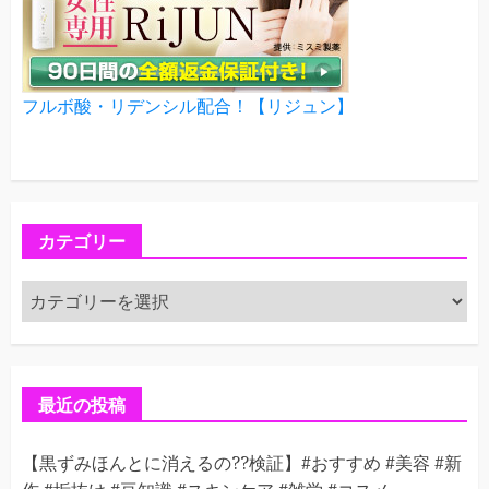
フルボ酸・リデンシル配合！【リジュン】
カテゴリー
カ
テ
ゴ
リ
ー
最近の投稿
【黒ずみほんとに消えるの??検証】#おすすめ #美容 #新