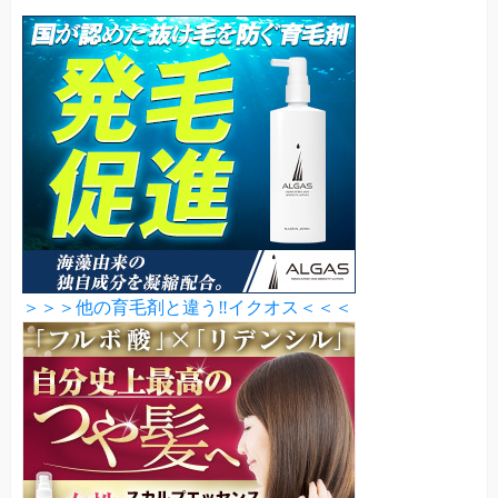
＞＞＞他の育毛剤と違う‼イクオス＜＜＜