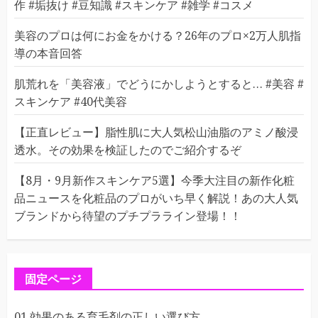
作 #垢抜け #豆知識 #スキンケア #雑学 #コスメ
美容のプロは何にお金をかける？26年のプロ×2万人肌指
導の本音回答
肌荒れを「美容液」でどうにかしようとすると… #美容 #
スキンケア #40代美容
【正直レビュー】脂性肌に大人気松山油脂のアミノ酸浸
透水。その効果を検証したのでご紹介するぞ
【8月・9月新作スキンケア5選】今季大注目の新作化粧
品ニュースを化粧品のプロがいち早く解説！あの大人気
ブランドから待望のプチプラライン登場！！
固定ページ
01 効果のある育毛剤の正しい選び方