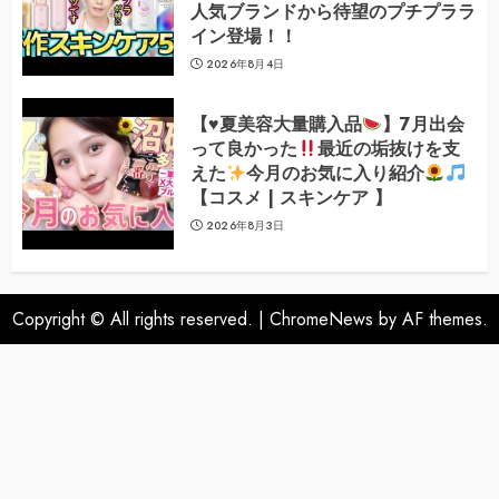
人気ブランドから待望のプチプララ
イン登場！！
2026年8月4日
【
♥️
夏美容大量購入品
】7月出会
って良かった
最近の垢抜けを支
えた
今月のお気に入り紹介
【コスメ | スキンケア 】
2026年8月3日
Copyright © All rights reserved.
|
ChromeNews
by AF themes.