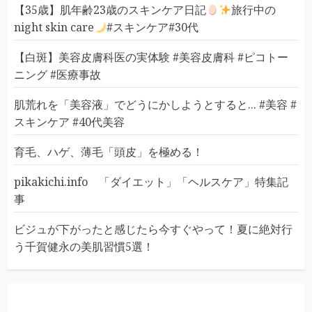
【35歳】肌年齢23歳のスキンケア日記
旅行中の
night skin care
#スキンケア#30代
【白斑】美容皮膚科医の実体験 #美容皮膚科 #ピコトー
ニング #医療事故
肌荒れを「美容液」でどうにかしようとすると... #美容 #
スキンケア #40代美容
育毛、ハゲ、薄毛「頭皮」を極める！
pikakichi.info 「ダイエット」「ヘルスケア」特集記
事
ビジュが下がったと感じたら今すぐやって！夏に絶対行
う千賀健永の美肌習慣5選！