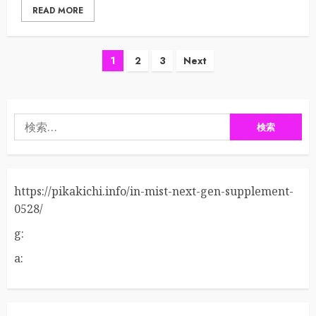
READ MORE
投
1
2
3
Next
稿
の
検
ペ
索:
ー
https://pikakichi.info/in-mist-next-gen-supplement-
ジ
0528/
送
g:
り
a: