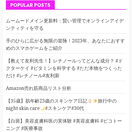
POPULAR POSTS
ムームードメイン更新料：賢い管理でオンラインアイデ
ンティティを守る
手のひらに広がる無限の冒険！2023年、あなたにおすす
めのスマホゲームをご紹介
【教えて友利先生！】レチノールってどんな成分？ #ド
クターケイ #ビタミンを科学する #ただ本物をつくった
だけ #レチノール#友利新
Amazon売れ筋商品リスト分析
【35歳】肌年齢23歳のスキンケア日記
旅行中の
night skin care
#スキンケア#30代
【白斑】美容皮膚科医の実体験 #美容皮膚科 #ピコトー
ニング #医療事故