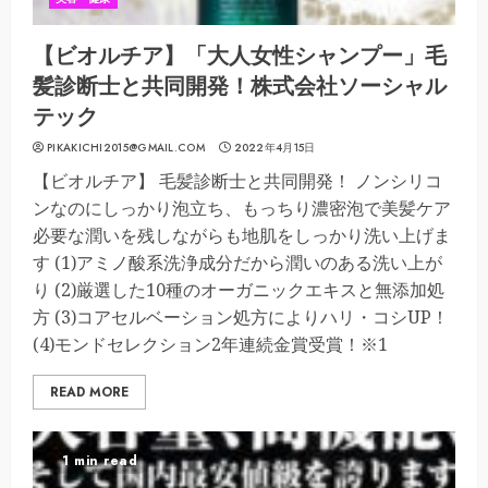
【ビオルチア】「大人女性シャンプー」毛
髪診断士と共同開発！株式会社ソーシャル
テック
PIKAKICHI2015@GMAIL.COM
2022年4月15日
【ビオルチア】 毛髪診断士と共同開発！ ノンシリコ
ンなのにしっかり泡立ち、もっちり濃密泡で美髪ケア
必要な潤いを残しながらも地肌をしっかり洗い上げま
す (1)アミノ酸系洗浄成分だから潤いのある洗い上が
り (2)厳選した10種のオーガニックエキスと無添加処
方 (3)コアセルベーション処方によりハリ・コシUP！
(4)モンドセレクション2年連続金賞受賞！※1
READ MORE
1 min read