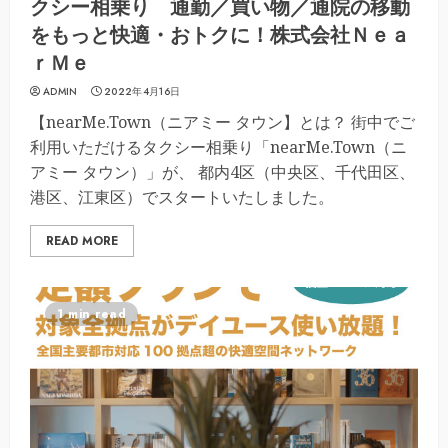
クシー相乗り 通勤／買い物／通院の移動
をもっと快適・おトクに！株式会社Ｎｅａ
ｒＭｅ
ADMIN
2022年4月16日
【nearMe.Town（ニアミー タウン】とは？ 街中でご
利用いただけるタクシー相乗り「nearMe.Town（ニ
アミー タウン）」が、 都内4区（中央区、千代田区、
港区、江東区）でスタートいたしました。
READ MORE
1 min read