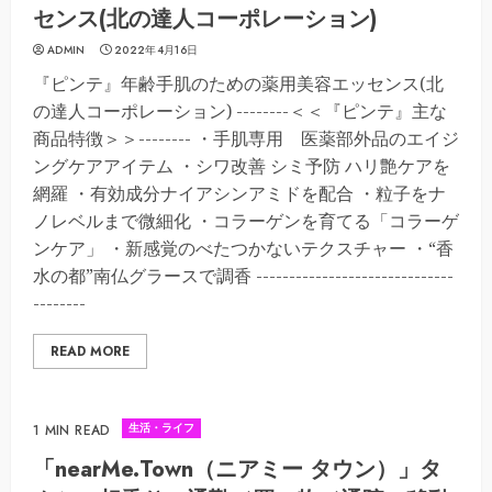
センス(北の達人コーポレーション)
ADMIN
2022年4月16日
『ピンテ』年齢手肌のための薬用美容エッセンス(北
の達人コーポレーション) --------＜＜『ピンテ』主な
商品特徴＞＞-------- ・手肌専用 医薬部外品のエイジ
ングケアアイテム ・シワ改善 シミ予防 ハリ艶ケアを
網羅 ・有効成分ナイアシンアミドを配合 ・粒子をナ
ノレベルまで微細化 ・コラーゲンを育てる「コラーゲ
ンケア」 ・新感覚のべたつかないテクスチャー ・“香
水の都”南仏グラースで調香 ------------------------------
--------
READ MORE
生活・ライフ
1 MIN READ
「nearMe.Town（ニアミー タウン）」タ