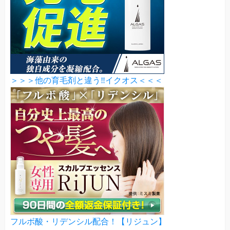
＞＞＞他の育毛剤と違う‼イクオス＜＜＜
フルボ酸・リデンシル配合！【リジュン】