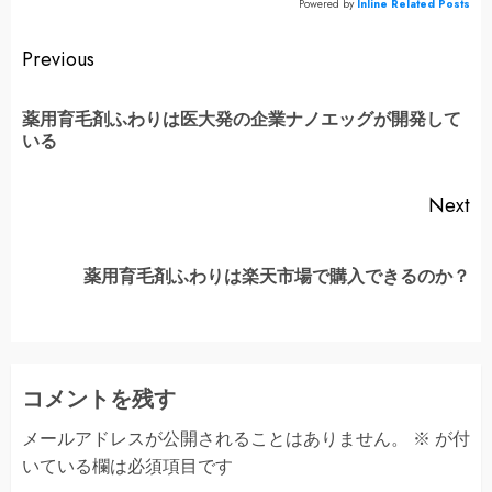
Powered by
Inline Related Posts
Continue
Previous
Reading
薬用育毛剤ふわりは医大発の企業ナノエッグが開発して
Pr
いる
po
Next
Next
薬用育毛剤ふわりは楽天市場で購入できるのか？
post:
コメントを残す
メールアドレスが公開されることはありません。
※
が付
いている欄は必須項目です