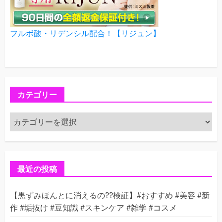
フルボ酸・リデンシル配合！【リジュン】
カテゴリー
カ
テ
ゴ
リ
ー
最近の投稿
【黒ずみほんとに消えるの??検証】#おすすめ #美容 #新
作 #垢抜け #豆知識 #スキンケア #雑学 #コスメ