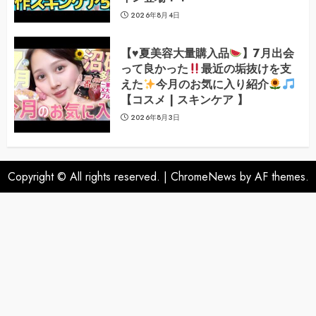
2026年8月4日
【
♥️
夏美容大量購入品
】7月出会
って良かった
最近の垢抜けを支
えた
今月のお気に入り紹介
【コスメ | スキンケア 】
2026年8月3日
Copyright © All rights reserved.
|
ChromeNews
by AF themes.