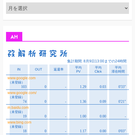
ア
ー
カ
イ
ブ
AH