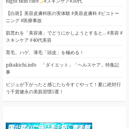
night skin care
#スキンケア#30代
【白斑】美容皮膚科医の実体験 #美容皮膚科 #ピコトー
ニング #医療事故
肌荒れを「美容液」でどうにかしようとすると... #美容 #
スキンケア #40代美容
育毛、ハゲ、薄毛「頭皮」を極める！
pikakichi.info 「ダイエット」「ヘルスケア」特集記
事
ビジュが下がったと感じたら今すぐやって！夏に絶対行
う千賀健永の美肌習慣5選！