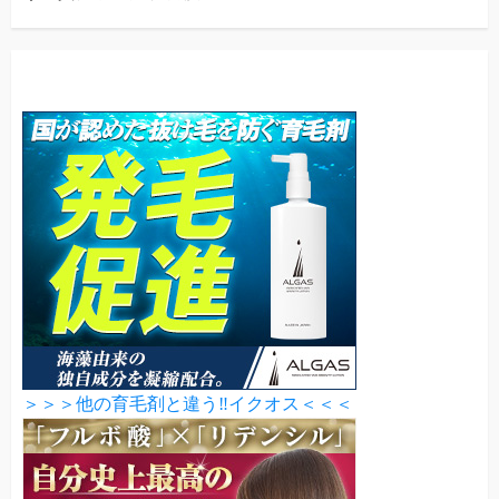
＞＞＞他の育毛剤と違う‼イクオス＜＜＜