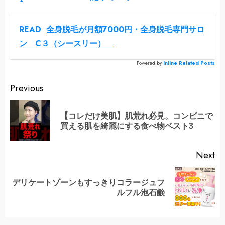
READ
全身脱毛が月額7000円・全身脱毛専門サロ
ン C３（シースリー）
Powered by
Inline Related Posts
Continue
Previous
Reading
【コレだけ美肌】肌荒れ必見。コンビニで
Pr
買える肌を綺麗にする食べ物ベスト3
po
Next
デリケートゾーンもすっきりコラージュフ
Next
ルフル泡石鹸
post: