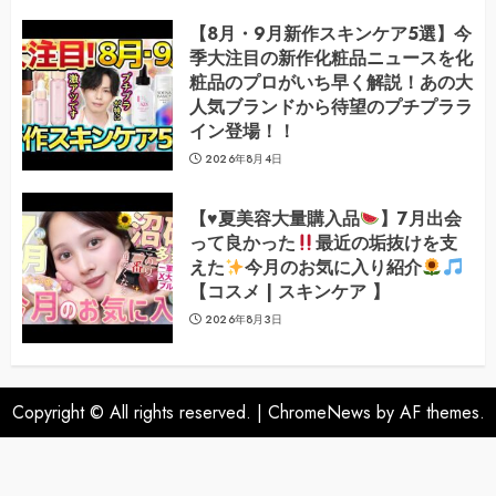
【8月・9月新作スキンケア5選】今
季大注目の新作化粧品ニュースを化
粧品のプロがいち早く解説！あの大
人気ブランドから待望のプチプララ
イン登場！！
2026年8月4日
【
♥️
夏美容大量購入品
】7月出会
って良かった
最近の垢抜けを支
えた
今月のお気に入り紹介
【コスメ | スキンケア 】
2026年8月3日
Copyright © All rights reserved.
|
ChromeNews
by AF themes.