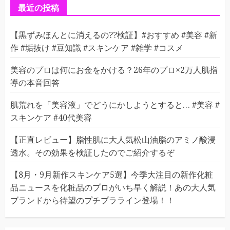
ー
最近の投稿
【黒ずみほんとに消えるの??検証】#おすすめ #美容 #新
作 #垢抜け #豆知識 #スキンケア #雑学 #コスメ
美容のプロは何にお金をかける？26年のプロ×2万人肌指
導の本音回答
肌荒れを「美容液」でどうにかしようとすると… #美容 #
スキンケア #40代美容
【正直レビュー】脂性肌に大人気松山油脂のアミノ酸浸
透水。その効果を検証したのでご紹介するぞ
【8月・9月新作スキンケア5選】今季大注目の新作化粧
品ニュースを化粧品のプロがいち早く解説！あの大人気
ブランドから待望のプチプラライン登場！！