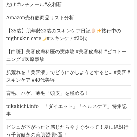
だけ #レチノール#友利新
Amazon売れ筋商品リスト分析
【35歳】肌年齢23歳のスキンケア日記
旅行中の
night skin care
#スキンケア#30代
【白斑】美容皮膚科医の実体験 #美容皮膚科 #ピコトー
ニング #医療事故
肌荒れを「美容液」でどうにかしようとすると... #美容 #
スキンケア #40代美容
育毛、ハゲ、薄毛「頭皮」を極める！
pikakichi.info 「ダイエット」「ヘルスケア」特集記
事
ビジュが下がったと感じたら今すぐやって！夏に絶対行
う千賀健永の美肌習慣5選！