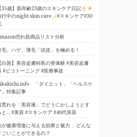
【35歳】肌年齢23歳のスキンケア日記
行中のnight skin care
#スキンケア#30
代
Amazon売れ筋商品リスト分析
育毛、ハゲ、薄毛「頭皮」を極める！
【白斑】美容皮膚科医の実体験 #美容皮膚
科 #ピコトーニング #医療事故
pikakichi.info 「ダイエット」「ヘルスケ
ア」特集記事
肌荒れを「美容液」でどうにかしようとす
ると... #美容 #スキンケア #40代美容
歌が健康増進に与える効果と魅力 、どんな
すごいことができるの？