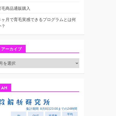
育毛商品通販購入
３ヶ月で育毛実感できるプログラムとは何
か？
アーカイブ
ア
ー
カ
イ
ブ
AH