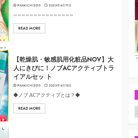
PIKAKICHI2015
2023年4月17日
∽∽∽∽∽∽∽∽∽∽∽∽∽∽∽
READ MORE
【乾燥肌・敏感肌用化粧品NOV】大
人にきびに！ノブACアクティブトラ
イアルセッ ト
PIKAKICHI2015
2023年4月16日
◆ノブ ACアクティブとは？◆
READ MORE