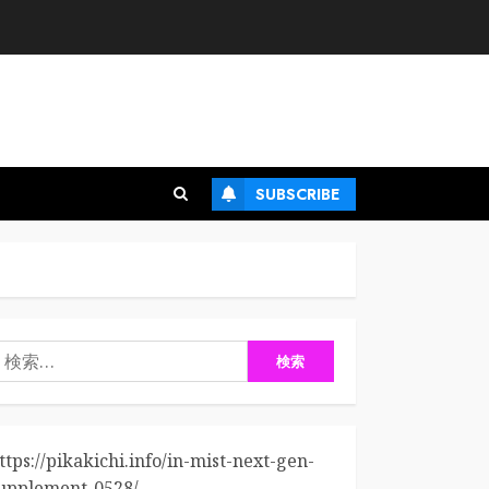
SUBSCRIBE
検
:
ttps://pikakichi.info/in-mist-next-gen-
upplement-0528/