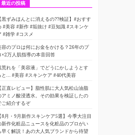
ー
最近の投稿
【黒ずみほんとに消えるの??検証】#おすす
め #美容 #新作 #垢抜け #豆知識 #スキンケ
ア #雑学 #コスメ
美容のプロは何にお金をかける？26年のプ
ロ×2万人肌指導の本音回答
肌荒れを「美容液」でどうにかしようとす
ると… #美容 #スキンケア #40代美容
【正直レビュー】脂性肌に大人気松山油脂
のアミノ酸浸透水。その効果を検証したの
でご紹介するぞ
【8月・9月新作スキンケア5選】今季大注目
の新作化粧品ニュースを化粧品のプロがい
ち早く解説！あの大人気ブランドから待望