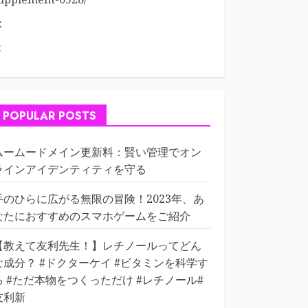
:
:
POPULAR POSTS
ムームードメイン更新料：賢い管理でオン
ラインアイデンティティを守る
手のひらに広がる無限の冒険！2023年、あ
なたにおすすめのスマホゲームをご紹介
【教えて友利先生！】レチノールってどん
な成分？ #ドクターケイ #ビタミンを科学す
る #ただ本物をつくっただけ #レチノール#
友利新