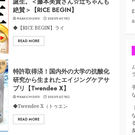
誕生。＜藤本美貴さん☆辻ちゃんも
絶賛＞【RICE BEGIN】
g
PIKAKICHI2015
2023年4月19日
a
◆【RICE BEGIN】ライ
READ MORE
特許取得済！国内外の大学の抗酸化
研究から生まれたエイジングケアサ
プリ【Twendee X】
PIKAKICHI2015
2023年4月18日
◆Twendee X（トゥエン
READ MORE