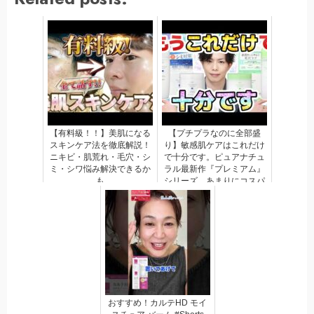
【有料級！！】美肌になる
【プチプラなのに全部盛
スキンケア法を徹底解説！
り】敏感肌ケアはこれだけ
ニキビ・肌荒れ・毛穴・シ
で十分です。ピュアナチュ
ミ・シワ悩み解決できるか
ラル最新作『プレミアム』
も
シリーズ、あまりにコスパ
が神すぎる…！！
おすすめ！カルテHD モイ