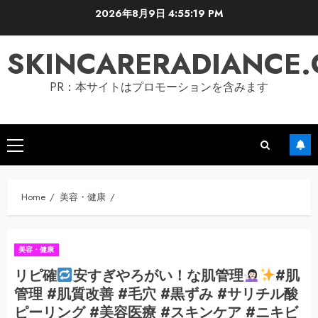
Skip
2026年8月9日
4:55:20 PM
to
content
SKINCARERADIANCE
PR：本サイトはプロモーションを含みます
Primary
Menu
Home
美容・健康
美容・健康
リピ確
安すぎやろがい！な肌管理
#肌
管理 #肌質改善 #毛穴 #黒ずみ #サリチル酸
ピーリング #美容医療 #スキンケア #ニキビ