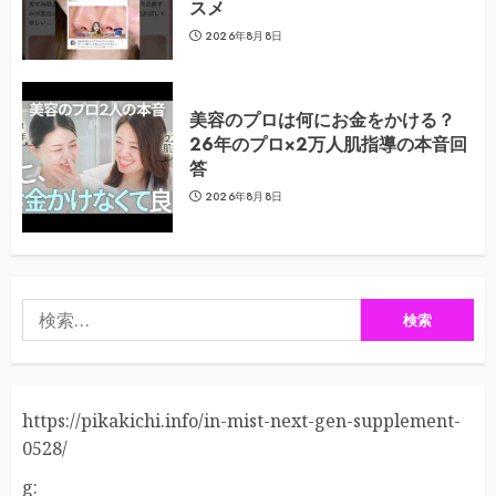
スメ
2026年8月8日
美容のプロは何にお金をかける？
26年のプロ×2万人肌指導の本音回
答
2026年8月8日
検
索:
https://pikakichi.info/in-mist-next-gen-supplement-
0528/
g: