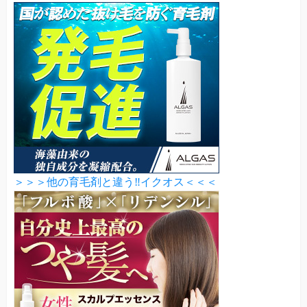
＞＞＞他の育毛剤と違う‼イクオス＜＜＜