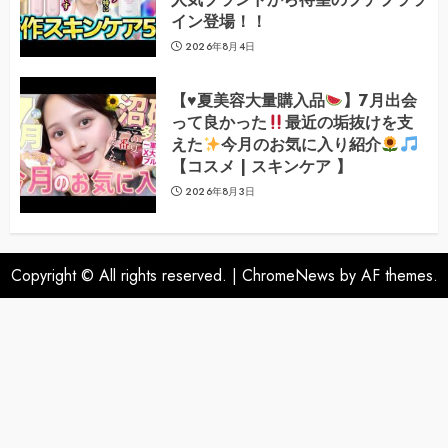
イン登場！！
2026年8月4日
【
♥️
夏美容大量購入品
】7月出会
って良かった
最近の垢抜けを支
えた
今月のお気に入り紹介
【コスメ | スキンケア 】
2026年8月3日
Copyright © All rights reserved.
|
ChromeNews
by AF themes.