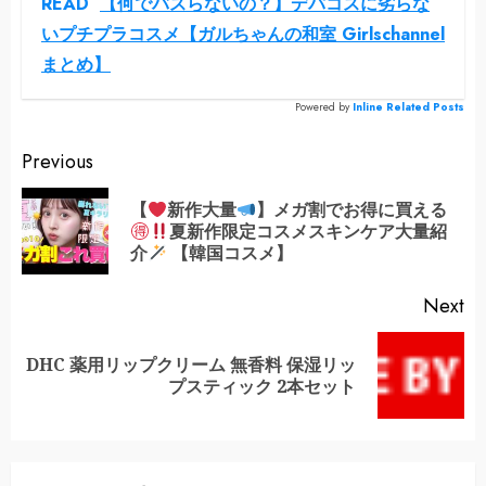
READ
【何でバスらないの？】デパコスに劣らな
いプチプラコスメ【ガルちゃんの和室 Girlschannel
まとめ】
Powered by
Inline Related Posts
Continue
Previous
Reading
【
新作大量
】メガ割でお得に買える
Pr
夏新作限定コスメスキンケア大量紹
po
介
【韓国コスメ】
Next
DHC 薬用リップクリーム 無香料 保湿リッ
Next
プスティック 2本セット
post: