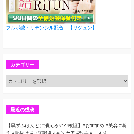
フルボ酸・リデンシル配合！【リジュン】
カテゴリー
カ
テ
ゴ
リ
ー
最近の投稿
【黒ずみほんとに消えるの??検証】#おすすめ #美容 #新
作 #垢抜け #豆知識 #スキンケア #雑学 #コスメ