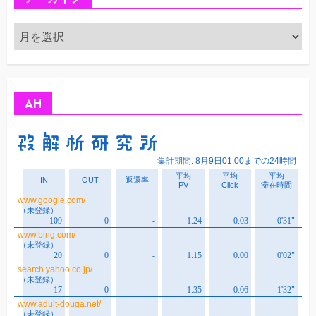
ア
ー
カ
イ
ブ
AH