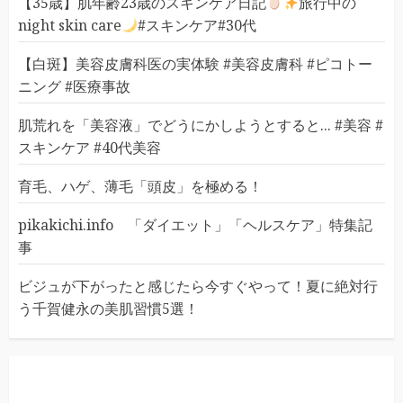
【35歳】肌年齢23歳のスキンケア日記
旅行中の
night skin care
#スキンケア#30代
【白斑】美容皮膚科医の実体験 #美容皮膚科 #ピコトー
ニング #医療事故
肌荒れを「美容液」でどうにかしようとすると... #美容 #
スキンケア #40代美容
育毛、ハゲ、薄毛「頭皮」を極める！
pikakichi.info 「ダイエット」「ヘルスケア」特集記
事
ビジュが下がったと感じたら今すぐやって！夏に絶対行
う千賀健永の美肌習慣5選！