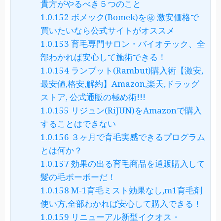
貴方がやるべき５つのこと
1.0.152
ボメック(Bomek)を㊙ 激安価格で
買いたいなら公式サイトがオススメ
1.0.153
育毛専門サロン・バイオテック、全
部わかれば安心して施術できる！
1.0.154
ランブット(Rambut)購入術【激安,
最安値,格安,解約】Amazon,楽天,ドラッグ
ストア, 公式通販の極め術!!!
1.0.155
リジュン(RiJUN)をAmazonで購入
することはできない
1.0.156
３ヶ月で育毛実感できるプログラム
とは何か？
1.0.157
効果の出る育毛商品を通販購入して
髪の毛ボーボーだ！
1.0.158
M-1育毛ミスト効果なし,m1育毛剤
使い方,全部わかれば安心して購入できる！
1.0.159
リニューアル新型イクオス・