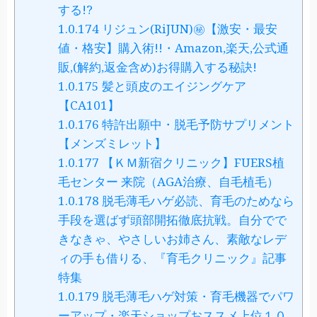
する!?
1.0.174
リジュン(RiJUN)㊙【激安・最安
値・格安】購入術!!・Amazon,楽天,公式通
販,(解約,返金含め)お得購入する秘訣!
1.0.175
髪と頭皮のエイジングケア
【CA101】
1.0.176
特許出願中・脱毛予防サプリメント
【メンズミレット】
1.0.177
【ＫＭ新宿クリニック】FUERS植
毛センター 来院（AGA治療、自毛植毛）
1.0.178
脱毛薄毛ハゲ必読、育毛のためなら
手段を選ばず頭部開拓徹底抗戦。自分でで
きなきゃ、やさしいお姉さん、素敵なレデ
ィの手も借りる、『育毛クリニック』記事
特集
1.0.179
脱毛薄毛ハゲ対策・育毛機器でパワ
ーアップ・楽天ショップおススメ上位１０