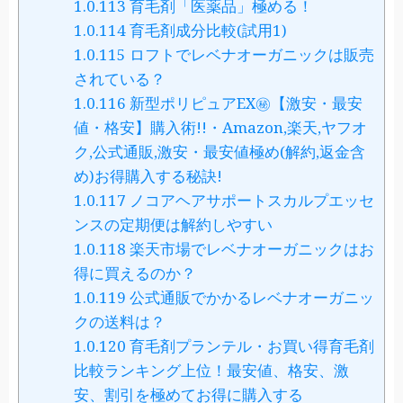
1.0.113
育毛剤「医薬品」極める！
1.0.114
育毛剤成分比較(試用1)
1.0.115
ロフトでレベナオーガニックは販売
されている？
1.0.116
新型ポリピュアEX㊙【激安・最安
値・格安】購入術!!・Amazon,楽天,ヤフオ
ク,公式通販,激安・最安値極め(解約,返金含
め)お得購入する秘訣!
1.0.117
ノコアヘアサポートスカルプエッセ
ンスの定期便は解約しやすい
1.0.118
楽天市場でレベナオーガニックはお
得に買えるのか？
1.0.119
公式通販でかかるレベナオーガニッ
クの送料は？
1.0.120
育毛剤プランテル・お買い得育毛剤
比較ランキング上位！最安値、格安、激
安、割引を極めてお得に購入する