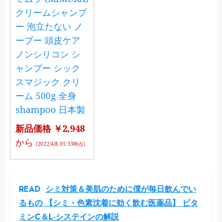
クリームシャンプ
ー 泡立たない ノ
ープー 頭皮ケア
ノンシリコン シ
ャンプー シック
スマジック クリ
ーム 500g 全身
shampoo 日本製
新品価格 ￥2,948
から
(2022/4/8 05:33時点)
READ
シミ対策＆美肌のために僕が毎日飲んでい
るもの 【シミ・色素沈着に効く飲む医薬品】 ビタ
ミンC＆L-システインの解説