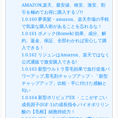
AMAZON,楽天、最安値、格安、激安、割
引を極めてお得に購入するゾ!!
1.0.160
夢美髪・amazon、楽天市場の手軽
で気楽な購入術があることを忘れるな！
1.0.161
ボメック(Bomek) 効果、成分、解
約、返金、保証、全部わかれば安心して購
入できる！
1.0.162
リジュンはAmazon、楽天ではなく
公式通販で激安購入できる!
1.0.163
新型ウルトラ育毛効果で血行促進パ
ワーアップ,育毛剤チャップアップ・「新型
チャップアップ」比較・手に付けた感触と
匂い
1.0.164
新型ポリピュアEX ・ここがすごい
成長因子(IGF-1)の成長指令,バイオポリリン
酸の【毛根】細胞持続力！