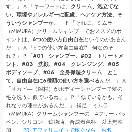
す。」 A 「キーワードは、
クリーム、泡立てな
い、環境やアレルギーに配慮、ヘアケア方法、そ
ういうシャンプー
か。」 P 「それに、ミムラ
（MIMURA）クリームシャンプーでおススメのポ
イントは、
6つの使い方自由自在
というのがあるん
だ。」 A 「6つの使い方自由自在⁉ 何なのそ
れ？」 P 「
#01 シャンプー、#02 トリートメ
ント、#03 洗顔、#04 クレンジング、#05
ボディソープ、#06 全身保湿クリーム とし
て、自由自在に6種類の使い方を選べる
んだ。」 A
「オカピ―（岡村）がボディーシャンプーで髪の
毛を洗うに似ているね。」 P 「似ているかも。そ
れなりの理由があるんだ。」 補足：ミムラ
（MIMURA）クリームシャンプーの 4フリー パラ
ベン、シリコン、鉱物油、合成着色料 以上無添
加
PR: アフィリエイトで稼ぐなら「お名