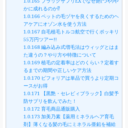
1.0.165
ブラックサプリEXでなぜ艶(つや)や
かに成れるのか⁉
1.0.166
ペットの毛ヅヤを良くするためのヘ
アケアにオゾン水を使う方法
1.0.167
自毛植毛トルコ航空で行くポッキリ
55万円ツアー!!
1.0.168
編み込み式増毛法はウィッグとはま
た違うの？やり方や特徴について
1.0.169
植毛の定着率はどのくらい？定着す
るまでの期間や正しいケア方法
1.0.170
ビフォリアは単品で買うより定期コ
ースがお得
1.0.171
【黒艶・セレビィブラック】白髪予
防サプリを飲んでみた！
1.0.172
育毛商品通販購入
1.0.173
加美乃素【薬用ミネラルヘア育毛
剤】薄くなる髪の毛にミネラル亜鉛を補給