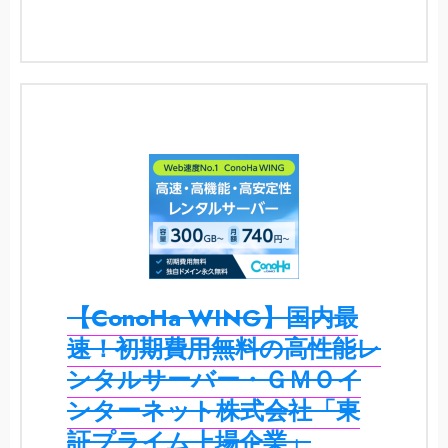
【ConoHa WING】国内最
速！初期費用無料の高性能レ
ンタルサーバー・ＧＭＯイ
ンターネット株式会社「東
証プライム上場企業」