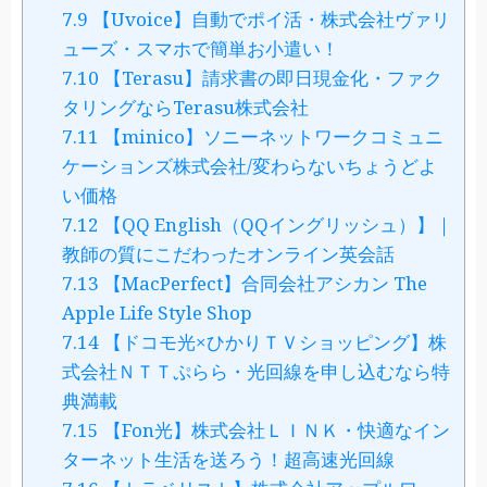
7.9
【Uvoice】自動でポイ活・株式会社ヴァリ
ューズ・スマホで簡単お小遣い！
7.10
【Terasu】請求書の即日現金化・ファク
タリングならTerasu株式会社
7.11
【minico】ソニーネットワークコミュニ
ケーションズ株式会社/変わらないちょうどよ
い価格
7.12
【QQ English（QQイングリッシュ）】｜
教師の質にこだわったオンライン英会話
7.13
【MacPerfect】合同会社アシカン The
Apple Life Style Shop
7.14
【ドコモ光×ひかりＴＶショッピング】株
式会社ＮＴＴぷらら・光回線を申し込むなら特
典満載
7.15
【Fon光】株式会社ＬＩＮＫ・快適なイン
ターネット生活を送ろう！超高速光回線