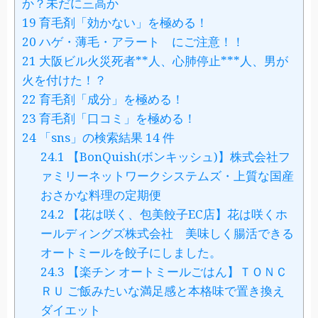
か？未だに三高か
19
育毛剤「効かない」を極める！
20
ハゲ・薄毛・アラート にご注意！！
21
大阪ビル火災死者**人、心肺停止***人、男が
火を付けた！？
22
育毛剤「成分」を極める！
23
育毛剤「口コミ」を極める！
24
「sns」の検索結果 14 件
24.1
【BonQuish(ボンキッシュ)】株式会社フ
ァミリーネットワークシステムズ・上質な国産
おさかな料理の定期便
24.2
【花は咲く、包美餃子EC店】花は咲くホ
ールディングズ株式会社 美味しく腸活できる
オートミールを餃子にしました。
24.3
【楽チン オートミールごはん】ＴＯＮＣ
ＲＵ ご飯みたいな満足感と本格味で置き換え
ダイエット