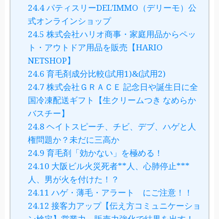
24.4
パティスリーDEL’IMMO（デリーモ）公
式オンラインショップ
24.5
株式会社ハリオ商事・家庭用品からペッ
ト・アウトドア用品を販売【HARIO
NETSHOP】
24.6
育毛剤成分比較(試用1)&(試用2)
24.7
株式会社ＧＲＡＣＥ 記念日や誕生日に全
国冷凍配送ギフト【生クリームつき なめらか
バスチー】
24.8
ヘイトスピーチ、チビ、デブ、ハゲと人
権問題か？未だに三高か
24.9
育毛剤「効かない」を極める！
24.10
大阪ビル火災死者**人、心肺停止***
人、男が火を付けた！？
24.11
ハゲ・薄毛・アラート にご注意！！
24.12
接客力アップ【伝え方コミュニケーショ
ン検定】営業力、販売力強化で結果を出す！