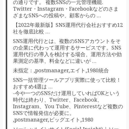
の通りです。 複数SNSの一元管理機能.
Twitter・Instagram・Facebookなどのさま
ざまなSNSへの投稿や、顧客からの …
【2022年最新版】SNS運用代行会社おすすめ12
社を徹底比較 …
SNS運用代行とは、複数のSNSアカウントをそ
の企業に代わって運用するサービスです。SNS
運用代行の導入を検討する場合、運用方法や効
果測定の基準、料金などに違いが …
未指定：,postmanager,エイト,1980統合
SNS一括管理ツールアプリ実際に使って比較！
おすすめ4選は …
-今や一つのSNSだけ運用していればOKという
時代は終わり、Twitter、Facebook、
Instagram、You Tube、Pinterestなど複数の
SNSで情報発信が必要に。
,postmanager,ビッグエイト,1980
ソーシャルインサイト(Social Insight) | ソー