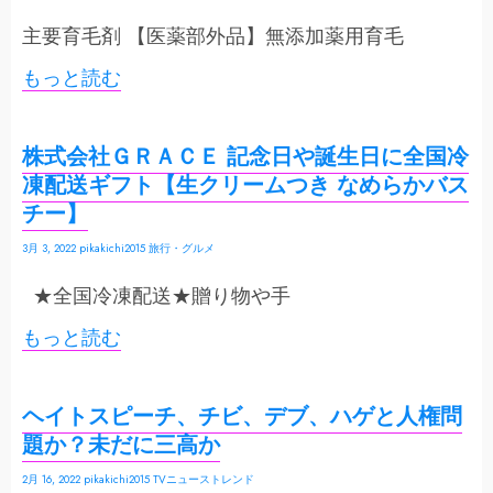
主要育毛剤 【医薬部外品】無添加薬用育毛
もっと読む
株式会社ＧＲＡＣＥ 記念日や誕生日に全国冷
凍配送ギフト【生クリームつき なめらかバス
チー】
3月 3, 2022
pikakichi2015
旅行・グルメ
★全国冷凍配送★贈り物や手
もっと読む
ヘイトスピーチ、チビ、デブ、ハゲと人権問
題か？未だに三高か
2月 16, 2022
pikakichi2015
TVニューストレンド