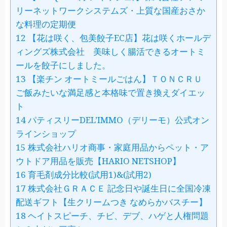
リーネットワークシステムズ・上質な国産おさか
な料理の定期便
12
【花は咲く、包美餃子EC店】花は咲くホールデ
ィングズ株式会社 美味しく腸活できるオートミ
ールを餃子にしました。
13
【楽チン オートミールごはん】ＴＯＮＣＲＵ
ご飯みたいな満足感と本格味で置き換えダイエッ
ト
14
パティスリーDEL’IMMO（デリーモ）公式オン
ラインショップ
15
株式会社ハリオ商事・家庭用品からペット・ア
ウトドア用品を販売【HARIO NETSHOP】
16
育毛剤成分比較(試用1)&(試用2)
17
株式会社ＧＲＡＣＥ 記念日や誕生日に全国冷凍
配送ギフト【生クリームつき なめらかバスチー】
18
ヘイトスピーチ、チビ、デブ、ハゲと人権問題