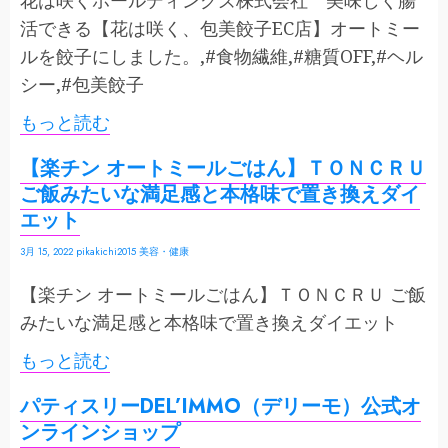
花は咲くホールディングズ株式会社 美味しく腸
活できる【花は咲く、包美餃子EC店】オートミー
ルを餃子にしました。,#食物繊維,#糖質OFF,#ヘル
シー,#包美餃子
もっと読む
【楽チン オートミールごはん】ＴＯＮＣＲＵ
ご飯みたいな満足感と本格味で置き換えダイ
エット
3月 15, 2022
pikakichi2015
美容・健康
【楽チン オートミールごはん】ＴＯＮＣＲＵ ご飯
みたいな満足感と本格味で置き換えダイエット
もっと読む
パティスリーDEL’IMMO（デリーモ）公式オ
ンラインショップ