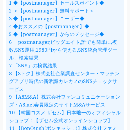
1
◆【postmanager】セールスポイント◆
2
＜【postmanager】無料サポート＞
3
◆【postmanager】ユーザー◆
4
◆おススメの【postmanager】◆
5
◆【postmanager】からのメッセージ◆
6
「postmanager,ビッグエイト,誰でも簡単に,複
数,SNS運用,1980円から使える,SNS統合管理ツー
ル」検索結果
7
「SNS」の検索結果
8
【Sトク】株式会社企業調査センター・マッチン
グアプリ時代の新常識カレカノのSNSチェックサ
ービス
9
【A8M&A】株式会社ファンコミュニケーション
ズ・A8.net会員限定のサイトM&Aサービス
10
【韓国コスメ ザセム】日本唯一のオフィシャル
ショップ！【ザセム公式オンラインショップ】
11
【BonQuish(ボンキッシュ)】株式会社ファミ