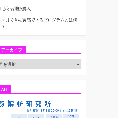
育毛商品通販購入
３ヶ月で育毛実感できるプログラムとは何
か？
アーカイブ
ア
ー
カ
イ
ブ
AH