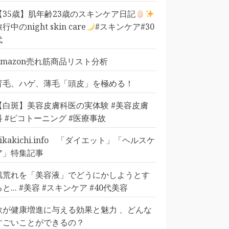
【35歳】肌年齢23歳のスキンケア日記
行中のnight skin care
#スキンケア#30
代
Amazon売れ筋商品リスト分析
育毛、ハゲ、薄毛「頭皮」を極める！
【白斑】美容皮膚科医の実体験 #美容皮膚
科 #ピコトーニング #医療事故
pikakichi.info 「ダイエット」「ヘルスケ
ア」特集記事
肌荒れを「美容液」でどうにかしようとす
ると... #美容 #スキンケア #40代美容
歌が健康増進に与える効果と魅力 、どんな
すごいことができるの？