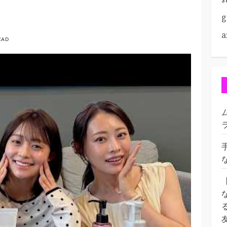
g
a
EAD