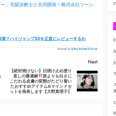
プー」毛髪診断士と共同開発！株式会社ソーシ
容液？ハイジャンプ30を正直にレビューするわ
Powered by
Inline Related Posts
Next
【絶対焼けない】日焼け止め塗り
ュ
直しの最適解
誰よりも白さに
Previous
Next
こだわる皮膚の変態がたどり着い
post:
post:
たおすすめアイテム&マインドセ
ットを発表します【大野真理子】