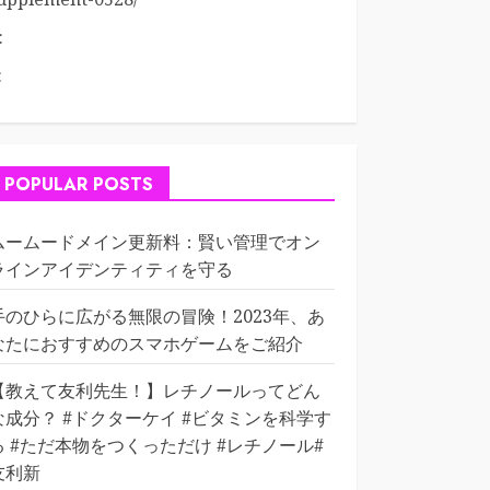
:
:
POPULAR POSTS
ムームードメイン更新料：賢い管理でオン
ラインアイデンティティを守る
手のひらに広がる無限の冒険！2023年、あ
なたにおすすめのスマホゲームをご紹介
【教えて友利先生！】レチノールってどん
な成分？ #ドクターケイ #ビタミンを科学す
る #ただ本物をつくっただけ #レチノール#
友利新