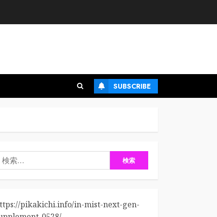
SUBSCRIBE
検
:
ttps://pikakichi.info/in-mist-next-gen-
upplement-0528/