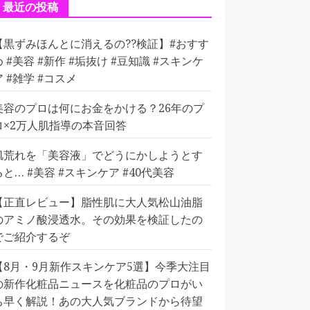
ー
最近の投稿
【黒ずみほんとに消えるの??検証】#おすす
め #美容 #新作 #垢抜け #豆知識 #スキンケ
ア #雑学 #コスメ
美容のプロは何にお金をかける？26年のプ
ロ×2万人肌指導の本音回答
肌荒れを「美容液」でどうにかしようとす
ると… #美容 #スキンケア #40代美容
【正直レビュー】脂性肌に大人気松山油脂
のアミノ酸浸透水。その効果を検証したの
でご紹介するぞ
【8月・9月新作スキンケア5選】今季大注目
の新作化粧品ニュースを化粧品のプロがい
ち早く解説！あの大人気ブランドから待望