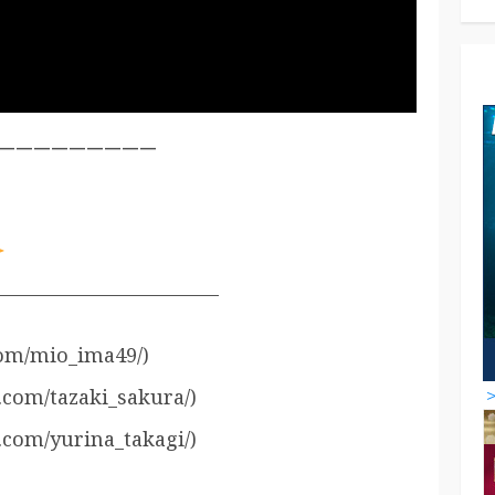
—————————
———————————
om/mio_ima49/)
om/tazaki_sakura/)
om/yurina_takagi/)