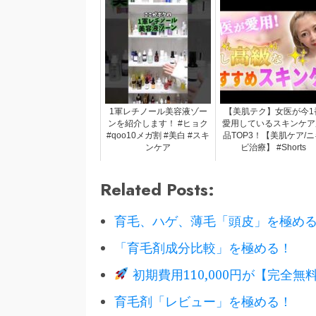
1軍レチノール美容液ゾー
【美肌テク】女医が今1
ンを紹介します！ #ヒョク
愛用しているスキンケア
#qoo10メガ割 #美白 #スキ
品TOP3！【美肌ケア/ニ
ンケア
ビ治療】 #Shorts
Related Posts:
育毛、ハゲ、薄毛「頭皮」を極め
「育毛剤成分比較」を極める！
初期費用110,000円が【完全無料
育毛剤「レビュー」を極める！