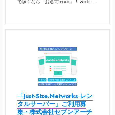
で稼ぐなら「お名前.com」！ &nbs …
「Just-Size.Networks レン
タルサーバー」ご利用募
集・株式会社セブンアーチ