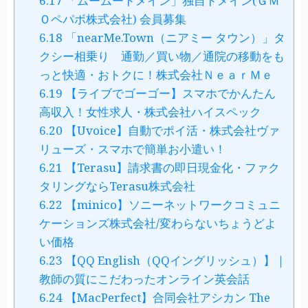
6.17
「ムームードメイン」独自ドメイン(ＧＭ
Ｏペパボ株式会社) 会員募集
6.18
「nearMe.Town（ニアミー タウン）」タ
クシー相乗り 通勤／買い物／通院の移動をも
っと快適・おトクに！株式会社ＮｅａｒＭｅ
6.19
【ライブでゴーゴー】スマホでかんたん
高収入！女性求人・株式会社ハイスペック
6.20
【Uvoice】自動でポイ活・株式会社ヴァ
リューズ・スマホで簡単お小遣い！
6.21
【Terasu】請求書の即日現金化・ファク
タリングならTerasu株式会社
6.22
【minico】ソニーネットワークコミュニ
ケーションズ株式会社/変わらないちょうどよ
い価格
6.23
【QQ English（QQイングリッシュ）】｜
教師の質にこだわったオンライン英会話
6.24
【MacPerfect】合同会社アシカン The