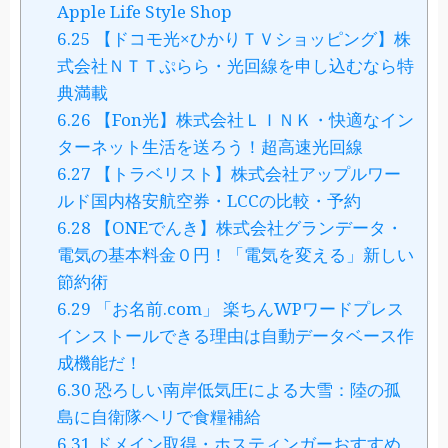
Apple Life Style Shop
6.25
【ドコモ光×ひかりＴＶショッピング】株
式会社ＮＴＴぷらら・光回線を申し込むなら特
典満載
6.26
【Fon光】株式会社ＬＩＮＫ・快適なイン
ターネット生活を送ろう！超高速光回線
6.27
【トラベリスト】株式会社アップルワー
ルド国内格安航空券・LCCの比較・予約
6.28
【ONEでんき】株式会社グランデータ・
電気の基本料金０円！「電気を変える」新しい
節約術
6.29
「お名前.com」 楽ちんWPワードプレス
インストールできる理由は自動データベース作
成機能だ！
6.30
恐ろしい南岸低気圧による大雪：陸の孤
島に自衛隊ヘリで食糧補給
6.31
ドメイン取得・ホスティンガーおすすめ