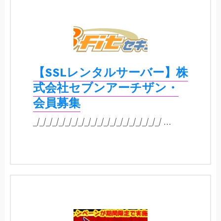
【SSLレンタルサーバー】株
式会社セブンアーチザン・
会員募集
_/_/_/_/_/_/_/_/_/_/_/_/_/_/_/_/_/_/_/_/ …