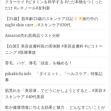
クターケイ #ビタミンを科学する #ただ本物をつくった
だけ #レチノール#友利新
【35歳】肌年齢23歳のスキンケア日記
旅行中の
night skin care
#スキンケア#30代
Amazon売れ筋商品リスト分析
【白斑】美容皮膚科医の実体験 #美容皮膚科 #ピコトー
ニング #医療事故
育毛、ハゲ、薄毛「頭皮」を極める！
pikakichi.info 「ダイエット」「ヘルスケア」特集記
事
肌荒れを「美容液」でどうにかしようとすると... #美容 #
スキンケア #40代美容
歌が健康増進に与える効果と魅力 、どんなすごいことが