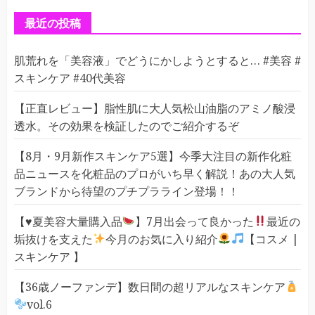
リ
ー
最近の投稿
肌荒れを「美容液」でどうにかしようとすると… #美容 #
スキンケア #40代美容
【正直レビュー】脂性肌に大人気松山油脂のアミノ酸浸
透水。その効果を検証したのでご紹介するぞ
【8月・9月新作スキンケア5選】今季大注目の新作化粧
品ニュースを化粧品のプロがいち早く解説！あの大人気
ブランドから待望のプチプラライン登場！！
【
♥️
夏美容大量購入品
】7月出会って良かった
最近の
垢抜けを支えた
今月のお気に入り紹介
【コスメ |
スキンケア 】
【36歳ノーファンデ】数日間の超リアルなスキンケア
vol.6