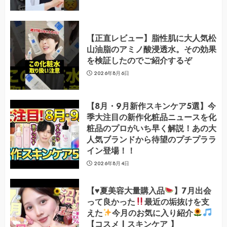
【正直レビュー】脂性肌に大人気松
山油脂のアミノ酸浸透水。その効果
を検証したのでご紹介するぞ
2026年8月6日
【8月・9月新作スキンケア5選】今
季大注目の新作化粧品ニュースを化
粧品のプロがいち早く解説！あの大
人気ブランドから待望のプチプララ
イン登場！！
2026年8月4日
【
♥️
夏美容大量購入品
】7月出会
って良かった
最近の垢抜けを支
えた
今月のお気に入り紹介
【コスメ | スキンケア 】