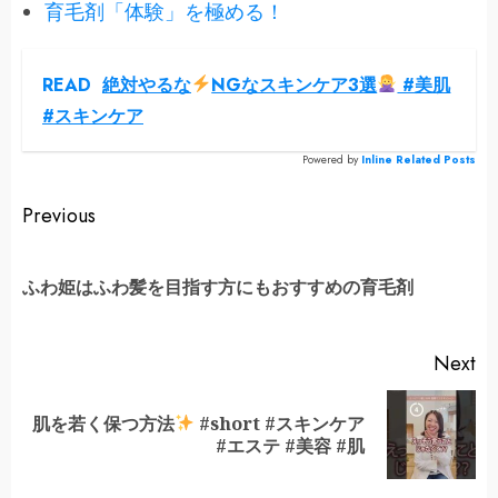
育毛剤「体験」を極める！
READ
絶対やるな
NGなスキンケア3選
#美肌
#スキンケア
Powered by
Inline Related Posts
Continue
Previous
Reading
Pr
ふわ姫はふわ髪を目指す方にもおすすめの育毛剤
po
Next
肌を若く保つ方法
#short #スキンケア
Next
#エステ #美容 #肌
post: