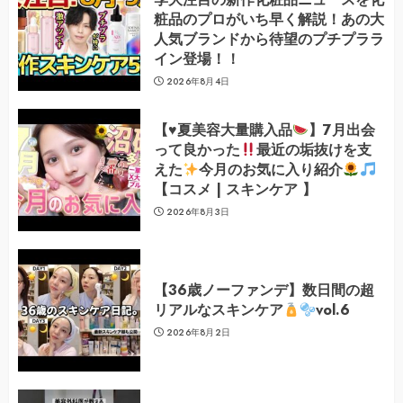
粧品のプロがいち早く解説！あの大
人気ブランドから待望のプチプララ
イン登場！！
2026年8月4日
【
♥️
夏美容大量購入品
】7月出会
って良かった
最近の垢抜けを支
えた
今月のお気に入り紹介
【コスメ | スキンケア 】
2026年8月3日
【36歳ノーファンデ】数日間の超
リアルなスキンケア
vol.6
2026年8月2日