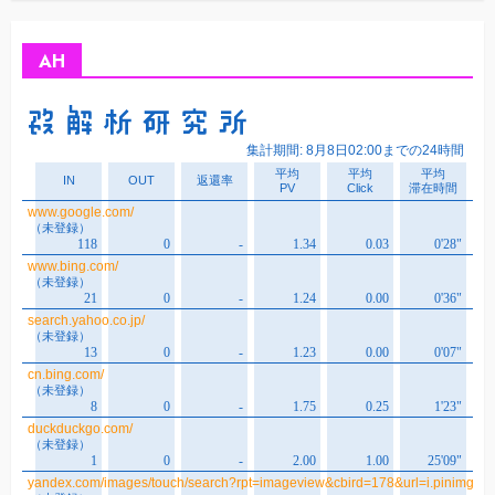
カ
イ
ブ
AH