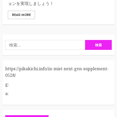
ョンを実現しましょう！
READ MORE
検
索:
https://pikakichi.info/in-mist-next-gen-supplement-
0528/
g:
a: