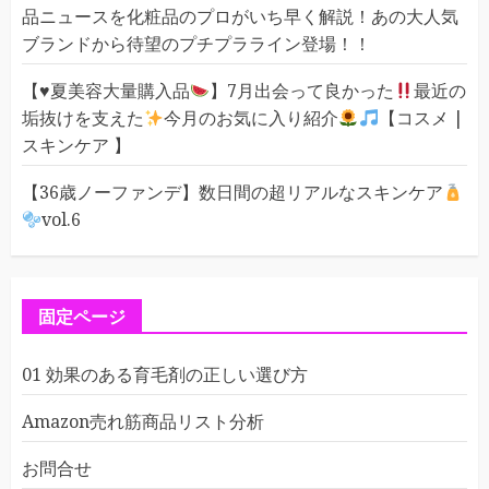
品ニュースを化粧品のプロがいち早く解説！あの大人気
ブランドから待望のプチプラライン登場！！
【
♥️
夏美容大量購入品
】7月出会って良かった
最近の
垢抜けを支えた
今月のお気に入り紹介
【コスメ |
スキンケア 】
【36歳ノーファンデ】数日間の超リアルなスキンケア
vol.6
固定ページ
01 効果のある育毛剤の正しい選び方
Amazon売れ筋商品リスト分析
お問合せ