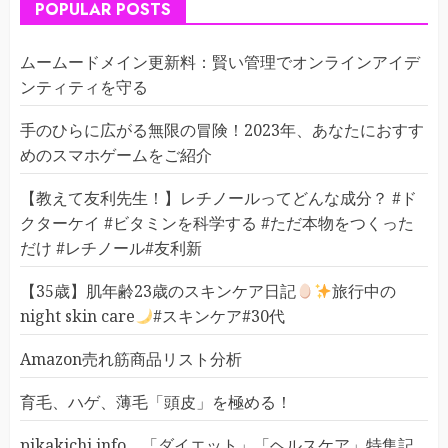
POPULAR POSTS
ムームードメイン更新料：賢い管理でオンラインアイデ
ンティティを守る
手のひらに広がる無限の冒険！2023年、あなたにおすす
めのスマホゲームをご紹介
【教えて友利先生！】レチノールってどんな成分？ #ド
クターケイ #ビタミンを科学する #ただ本物をつくった
だけ #レチノール#友利新
【35歳】肌年齢23歳のスキンケア日記
旅行中の
night skin care
#スキンケア#30代
Amazon売れ筋商品リスト分析
育毛、ハゲ、薄毛「頭皮」を極める！
pikakichi.info 「ダイエット」「ヘルスケア」特集記