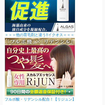
＞＞＞他の育毛剤と違う‼イクオス＜＜＜
フルボ酸・リデンシル配合！【リジュン】