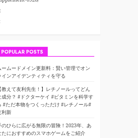
:
:
POPULAR POSTS
ムームードメイン更新料：賢い管理でオン
ラインアイデンティティを守る
【教えて友利先生！】レチノールってどん
な成分？ #ドクターケイ #ビタミンを科学す
る #ただ本物をつくっただけ #レチノール#
友利新
手のひらに広がる無限の冒険！2023年、あ
なたにおすすめのスマホゲームをご紹介