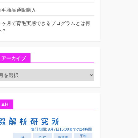
育毛商品通販購入
３ヶ月で育毛実感できるプログラムとは何
か？
アーカイブ
ア
ー
カ
イ
ブ
AH