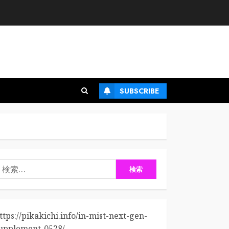
SUBSCRIBE
検
:
ttps://pikakichi.info/in-mist-next-gen-
upplement-0528/