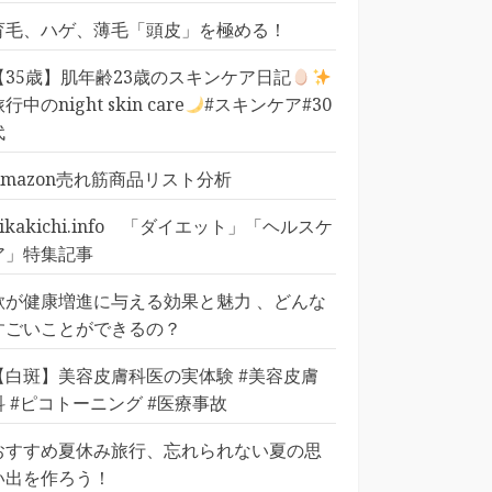
育毛、ハゲ、薄毛「頭皮」を極める！
【35歳】肌年齢23歳のスキンケア日記
行中のnight skin care
#スキンケア#30
代
Amazon売れ筋商品リスト分析
pikakichi.info 「ダイエット」「ヘルスケ
ア」特集記事
歌が健康増進に与える効果と魅力 、どんな
すごいことができるの？
【白斑】美容皮膚科医の実体験 #美容皮膚
科 #ピコトーニング #医療事故
おすすめ夏休み旅行、忘れられない夏の思
い出を作ろう！