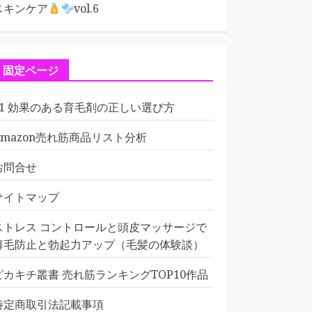
スキンケア
vol.6
固定ページ
01 効果のある育毛剤の正しい選び方
Amazon売れ筋商品リスト分析
お問合せ
サイトマップ
ストレス コントロールと頭皮マッサージで
薄毛防止と勃起力アップ（毛髪の体験談）
ピカキチ叢書 売れ筋ランキングTOP10作品
特定商取引法記載事項