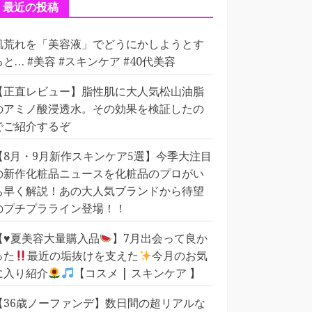
ー
最近の投稿
肌荒れを「美容液」でどうにかしようとす
ると… #美容 #スキンケア #40代美容
【正直レビュー】脂性肌に大人気松山油脂
のアミノ酸浸透水。その効果を検証したの
でご紹介するぞ
【8月・9月新作スキンケア5選】今季大注目
の新作化粧品ニュースを化粧品のプロがい
ち早く解説！あの大人気ブランドから待望
のプチプラライン登場！！
【
♥️
夏美容大量購入品
】7月出会って良か
った
最近の垢抜けを支えた
今月のお気
に入り紹介
【コスメ | スキンケア 】
【36歳ノーファンデ】数日間の超リアルな