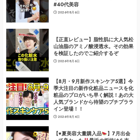
#40代美容
2026年8月6日
【正直レビュー】脂性肌に大人気松
山油脂のアミノ酸浸透水。その効果
を検証したのでご紹介するぞ
2026年8月6日
【8月・9月新作スキンケア5選】今
季大注目の新作化粧品ニュースを化
粧品のプロがいち早く解説！あの大
人気ブランドから待望のプチプララ
イン登場！！
2026年8月4日
【
♥️
夏美容大量購入品
】7月出会