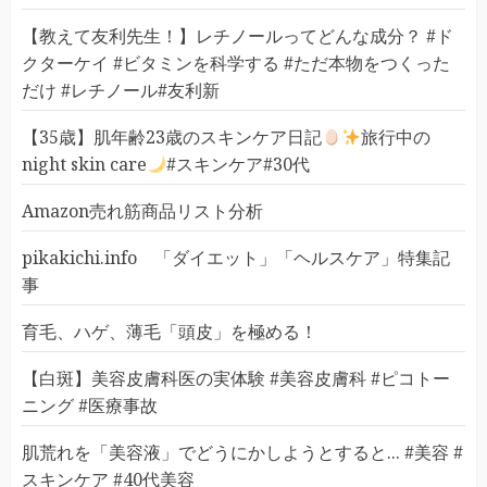
【教えて友利先生！】レチノールってどんな成分？ #ド
クターケイ #ビタミンを科学する #ただ本物をつくった
だけ #レチノール#友利新
【35歳】肌年齢23歳のスキンケア日記
旅行中の
night skin care
#スキンケア#30代
Amazon売れ筋商品リスト分析
pikakichi.info 「ダイエット」「ヘルスケア」特集記
事
育毛、ハゲ、薄毛「頭皮」を極める！
【白斑】美容皮膚科医の実体験 #美容皮膚科 #ピコトー
ニング #医療事故
肌荒れを「美容液」でどうにかしようとすると... #美容 #
スキンケア #40代美容