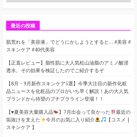
テ
ゴ
リ
ー
最近の投稿
肌荒れを「美容液」でどうにかしようとすると… #美容 #
スキンケア #40代美容
【正直レビュー】脂性肌に大人気松山油脂のアミノ酸浸
透水。その効果を検証したのでご紹介するぞ
【8月・9月新作スキンケア5選】今季大注目の新作化粧
品ニュースを化粧品のプロがいち早く解説！あの大人気
ブランドから待望のプチプラライン登場！！
【
♥️
夏美容大量購入品
】7月出会って良かった
最近の
垢抜けを支えた
今月のお気に入り紹介
【コスメ |
スキンケア 】