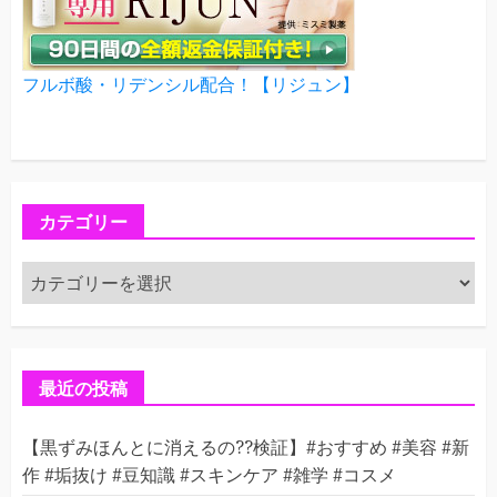
フルボ酸・リデンシル配合！【リジュン】
カテゴリー
カ
テ
ゴ
リ
ー
最近の投稿
【黒ずみほんとに消えるの??検証】#おすすめ #美容 #新
作 #垢抜け #豆知識 #スキンケア #雑学 #コスメ