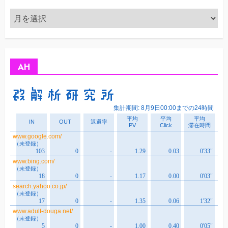
ア
ー
カ
イ
ブ
AH