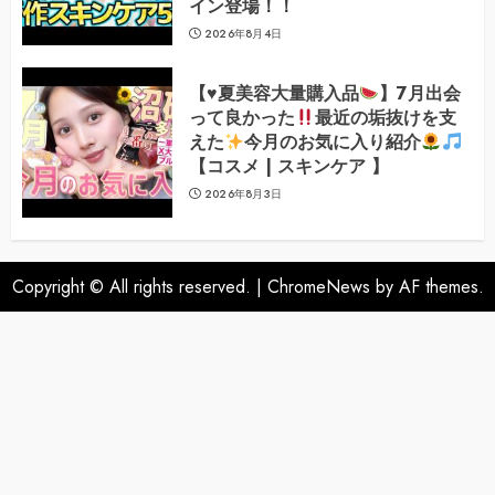
イン登場！！
2026年8月4日
【
♥️
夏美容大量購入品
】7月出会
って良かった
最近の垢抜けを支
えた
今月のお気に入り紹介
【コスメ | スキンケア 】
2026年8月3日
Copyright © All rights reserved.
|
ChromeNews
by AF themes.