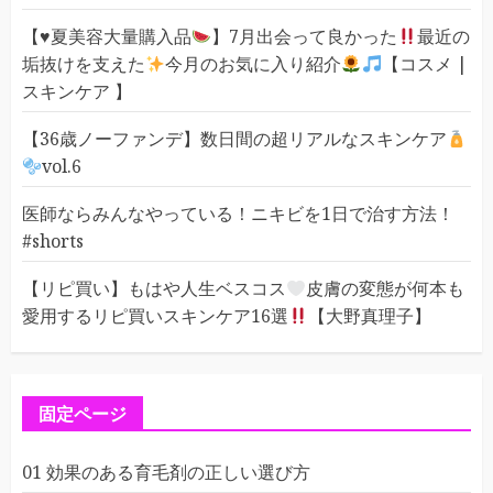
【
♥️
夏美容大量購入品
】7月出会って良かった
最近の
垢抜けを支えた
今月のお気に入り紹介
【コスメ |
スキンケア 】
【36歳ノーファンデ】数日間の超リアルなスキンケア
vol.6
医師ならみんなやっている！ニキビを1日で治す方法！
#shorts
【リピ買い】もはや人生ベスコス
皮膚の変態が何本も
愛用するリピ買いスキンケア16選
【大野真理子】
固定ページ
01 効果のある育毛剤の正しい選び方