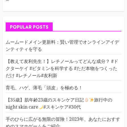
POPULAR POSTS
ムームードメイン更新料：賢い管理でオンラインアイデ
ンティティを守る
【教えて友利先生！】レチノールってどんな成分？ #ド
クターケイ #ビタミンを科学する #ただ本物をつくった
だけ #レチノール#友利新
育毛、ハゲ、薄毛「頭皮」を極める！
【35歳】肌年齢23歳のスキンケア日記
旅行中の
night skin care
#スキンケア#30代
手のひらに広がる無限の冒険！2023年、あなたにおすす
めのスマホゲームをご紹介