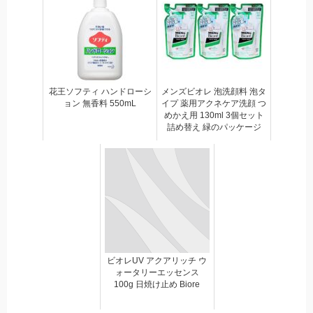
花王ソフティ ハンドローシ
メンズビオレ 泡洗顔料 泡タ
ョン 無香料 550mL
イプ 薬用アクネケア洗顔 つ
めかえ用 130ml 3個セット
詰め替え 緑のパッケージ
ビオレUV アクアリッチ ウ
ォータリーエッセンス
100g 日焼け止め Biore