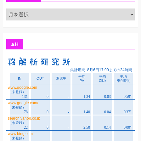
ア
ー
カ
イ
ブ
AH