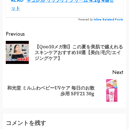
READ
キュレル リップケアクリーム 4.2g 4個セ
ット
Powered by
Inline Related Posts
Continue
Previous
Reading
【Qoo10メガ割】この夏を美肌で越えれる
Pr
スキンケアおすすめ10選【美白/毛穴/エイ
po
ジングケア】
Next
和光堂 ミルふわベビーUVケア 毎日のお散
Next
歩用 SPF21 30g
post:
コメントを残す