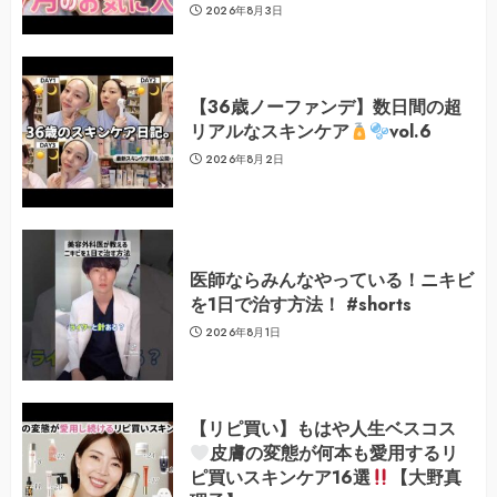
2026年8月3日
【36歳ノーファンデ】数日間の超
リアルなスキンケア
vol.6
2026年8月2日
医師ならみんなやっている！ニキビ
を1日で治す方法！ #shorts
2026年8月1日
【リピ買い】もはや人生ベスコス
皮膚の変態が何本も愛用するリ
ピ買いスキンケア16選
【大野真