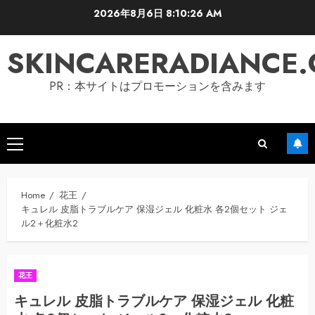
Skip
2026年8月6日
8:10:27 AM
to
content
SKINCARERADIANCE
PR：本サイトはプロモーションを含みます
Primary
Menu
Home
花王
キュレル 皮脂トラブルケア 保湿ジェル 化粧水 各2個セット ジェ
ル2＋化粧水2
花王
キュレル 皮脂トラブルケア 保湿ジェル 化粧