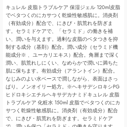
キュレル 皮脂トラブルケア 保湿ジェル 120ml皮脂
でベタつくのにカサつく乾燥性敏感肌に。消炎剤
（有効成分）配合で、にきび・肌荒れを防ぎま
す。セラミドケアで、「セラミド」の働きを補
い、潤いを与えます。過剰な皮脂のベタつきを抑
制する成分（基剤）配合。潤い成分（セラミド機
能成分※ 、ユーカリエキス）配合。角層まで深く
潤い、肌荒れしにくい、なめらかで潤いに満ちた
肌に保ちます。有効成分（アラントイン）配合。
なじみのよい水ベースで潤しながら、表面はさっ
ぱり。ノンオイリー処方。※ヘキサデシロキシPG
ヒドロキシエチルヘキサデカナミドキュレル 皮脂
トラブルケア 化粧水 150ml 皮脂でベタつくのにカ
サつく乾燥性敏感肌に。消炎剤（有効成分）配合
で、にきび・肌荒れを防ぎます。セラミドケア
で、潤いを保つ「セラミド」の働きを守ります。