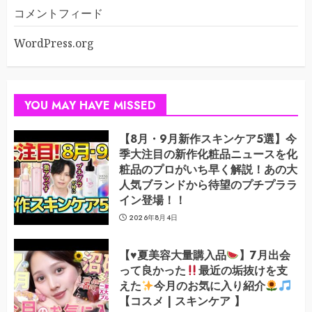
コメントフィード
WordPress.org
YOU MAY HAVE MISSED
【8月・9月新作スキンケア5選】今
季大注目の新作化粧品ニュースを化
粧品のプロがいち早く解説！あの大
人気ブランドから待望のプチプララ
イン登場！！
2026年8月4日
【
♥️
夏美容大量購入品
】7月出会
って良かった
最近の垢抜けを支
えた
今月のお気に入り紹介
【コスメ | スキンケア 】