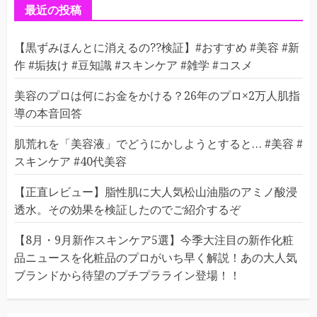
ー
最近の投稿
【黒ずみほんとに消えるの??検証】#おすすめ #美容 #新
作 #垢抜け #豆知識 #スキンケア #雑学 #コスメ
美容のプロは何にお金をかける？26年のプロ×2万人肌指
導の本音回答
肌荒れを「美容液」でどうにかしようとすると… #美容 #
スキンケア #40代美容
【正直レビュー】脂性肌に大人気松山油脂のアミノ酸浸
透水。その効果を検証したのでご紹介するぞ
【8月・9月新作スキンケア5選】今季大注目の新作化粧
品ニュースを化粧品のプロがいち早く解説！あの大人気
ブランドから待望のプチプラライン登場！！