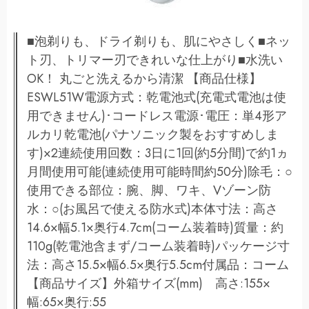
■泡剃りも、ドライ剃りも、肌にやさしく■ネッ
ト刃、トリマー刃できれいな仕上がり■水洗い
OK！ 丸ごと洗えるから清潔 【商品仕様】
ESWL51W電源方式：乾電池式(充電式電池は使
用できません)･コードレス電源･電圧：単4形ア
ルカリ乾電池(パナソニック製をおすすめしま
す)×2連続使用回数：3日に1回(約5分間)で約1ヵ
月間使用可能(連続使用可能時間約50分)除毛：○
使用できる部位：腕、脚、ワキ、Vゾーン防
水：○(お風呂で使える防水式)本体寸法：高さ
14.6×幅5.1×奥行4.7cm(コーム装着時)質量：約
110g(乾電池含まず/コーム装着時)パッケージ寸
法：高さ15.5×幅6.5×奥行5.5cm付属品：コーム
【商品サイズ】外箱サイズ(mm) 高さ:155×
幅:65×奥行:55