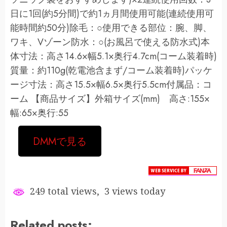
日に1回(約5分間)で約1ヵ月間使用可能(連続使用可
能時間約50分)除毛：○使用できる部位：腕、脚、
ワキ、Vゾーン防水：○(お風呂で使える防水式)本
体寸法：高さ14.6×幅5.1×奥行4.7cm(コーム装着時)
質量：約110g(乾電池含まず/コーム装着時)パッケ
ージ寸法：高さ15.5×幅6.5×奥行5.5cm付属品：コ
ーム 【商品サイズ】外箱サイズ(mm) 高さ:155×
幅:65×奥行:55
DMMで見る
249 total views, 3 views today
Related posts: