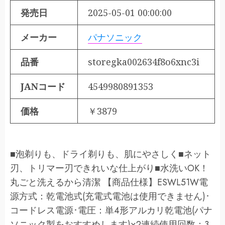
発売日
2025-05-01 00:00:00
メーカー
パナソニック
品番
storegka002634f8o6xnc3i
JANコード
4549980891353
価格
￥3879
■泡剃りも、ドライ剃りも、肌にやさしく■ネット
刃、トリマー刃できれいな仕上がり■水洗いOK！
丸ごと洗えるから清潔 【商品仕様】ESWL51W電
源方式：乾電池式(充電式電池は使用できません)･
コードレス電源･電圧：単4形アルカリ乾電池(パナ
ソニック製をおすすめします)×2連続使用回数：3