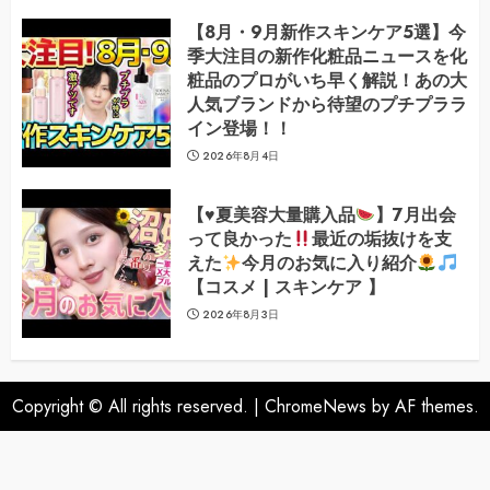
【8月・9月新作スキンケア5選】今
季大注目の新作化粧品ニュースを化
粧品のプロがいち早く解説！あの大
人気ブランドから待望のプチプララ
イン登場！！
2026年8月4日
【
♥️
夏美容大量購入品
】7月出会
って良かった
最近の垢抜けを支
えた
今月のお気に入り紹介
【コスメ | スキンケア 】
2026年8月3日
Copyright © All rights reserved.
|
ChromeNews
by AF themes.