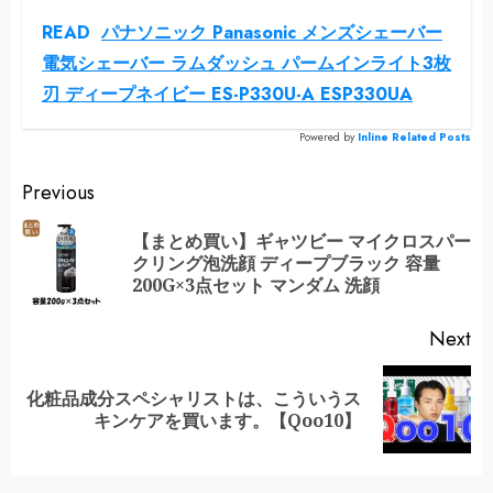
READ
パナソニック Panasonic メンズシェーバー
電気シェーバー ラムダッシュ パームインライト3枚
刃 ディープネイビー ES-P330U-A ESP330UA
Powered by
Inline Related Posts
Continue
Previous
Reading
【まとめ買い】ギャツビー マイクロスパー
Pr
クリング泡洗顔 ディープブラック 容量
po
200G×3点セット マンダム 洗顔
Next
化粧品成分スペシャリストは、こういうス
Next
キンケアを買います。【Qoo10】
post: