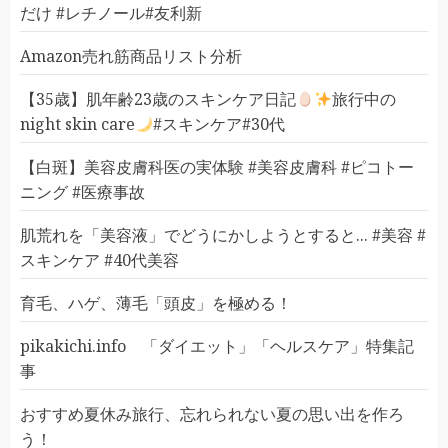
だけ #レチノール#友利新
Amazon売れ筋商品リスト分析
【35歳】肌年齢23歳のスキンケア日記
旅行中の
night skin care
#スキンケア#30代
【白斑】美容皮膚科医の実体験 #美容皮膚科 #ピコトー
ニング #医療事故
肌荒れを「美容液」でどうにかしようとすると... #美容 #
スキンケア #40代美容
育毛、ハゲ、薄毛「頭皮」を極める！
pikakichi.info 「ダイエット」「ヘルスケア」特集記
事
おすすめ夏休み旅行、忘れられない夏の思い出を作ろ
う！