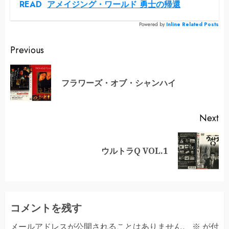
READ
アメイジング・ワールド 勇士の帰還
Powered by
Inline Related Posts
Continue
Previous
Reading
Pr
フラワーズ・オブ・シャンハイ
po
Next
Next
ウルトラQ VOL.1
post:
コメントを残す
メールアドレスが公開されることはありません。
※
が付