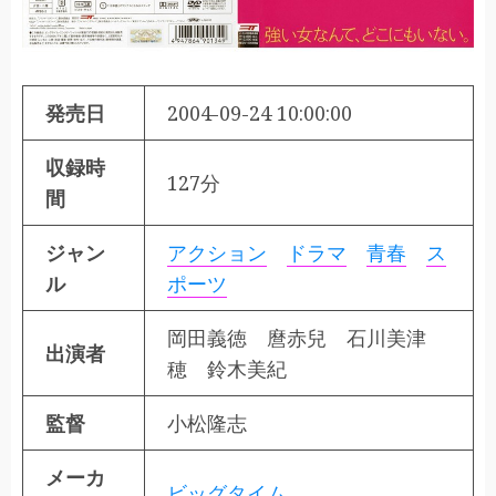
発売日
2004-09-24 10:00:00
収録時
127分
間
ジャン
アクション
ドラマ
青春
ス
ル
ポーツ
岡田義徳 麿赤兒 石川美津
出演者
穂 鈴木美紀
監督
小松隆志
メーカ
ビッグタイム