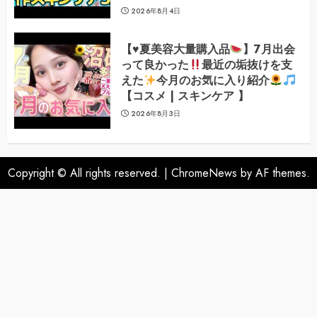
2026年8月4日
【
♥️
夏美容大量購入品
】7月出会
って良かった
最近の垢抜けを支
えた
今月のお気に入り紹介
【コスメ | スキンケア 】
2026年8月3日
Copyright © All rights reserved.
|
ChromeNews
by AF themes.