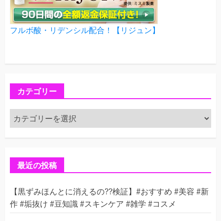
フルボ酸・リデンシル配合！【リジュン】
カテゴリー
カ
テ
ゴ
リ
ー
最近の投稿
【黒ずみほんとに消えるの??検証】#おすすめ #美容 #新
作 #垢抜け #豆知識 #スキンケア #雑学 #コスメ