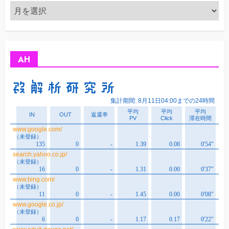
ア
ー
カ
イ
ブ
AH