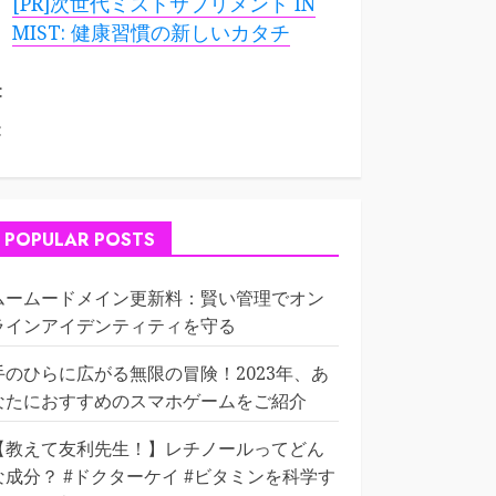
[PR]次世代ミストサプリメント IN
MIST: 健康習慣の新しいカタチ
:
:
POPULAR POSTS
ムームードメイン更新料：賢い管理でオン
ラインアイデンティティを守る
手のひらに広がる無限の冒険！2023年、あ
なたにおすすめのスマホゲームをご紹介
【教えて友利先生！】レチノールってどん
な成分？ #ドクターケイ #ビタミンを科学す