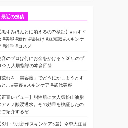
ゴ
リ
ー
最近の投稿
【黒ずみほんとに消えるの??検証】#おすす
め #美容 #新作 #垢抜け #豆知識 #スキンケ
ア #雑学 #コスメ
美容のプロは何にお金をかける？26年のプ
ロ×2万人肌指導の本音回答
肌荒れを「美容液」でどうにかしようとす
ると… #美容 #スキンケア #40代美容
【正直レビュー】脂性肌に大人気松山油脂
のアミノ酸浸透水。その効果を検証したの
でご紹介するぞ
【8月・9月新作スキンケア5選】今季大注目