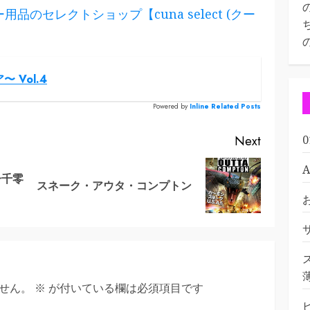
のセレクトショップ【cuna select (クー
Vol.4
Powered by
Inline Related Posts
Next
一千零
Previous
Next
スネーク・アウタ・コンプトン
post:
post:
せん。
※
が付いている欄は必須項目です