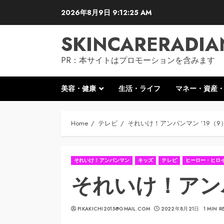
Skip
2026年8月9日
9:12:26 AM
to
content
SKINCARERADIA
PR：本サイトはプロモーションを含みます
美容・健康
生活・ライフ
マネー・資産
Home
テレビ
それいけ！アンパンマン ’19（9
それいけ！アンパンマン
キッズ
テレビ
ヒーロー・ヒロ
それいけ！アンパ
PIKAKICHI2015@GMAIL.COM
2022年8月21日
1 MIN R