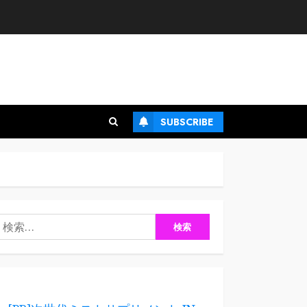
SUBSCRIBE
検
: