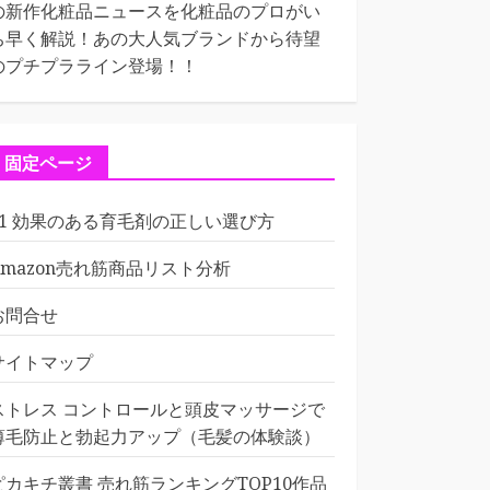
の新作化粧品ニュースを化粧品のプロがい
ち早く解説！あの大人気ブランドから待望
のプチプラライン登場！！
固定ページ
01 効果のある育毛剤の正しい選び方
Amazon売れ筋商品リスト分析
お問合せ
サイトマップ
ストレス コントロールと頭皮マッサージで
薄毛防止と勃起力アップ（毛髪の体験談）
ピカキチ叢書 売れ筋ランキングTOP10作品