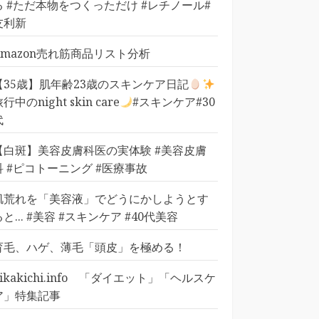
る #ただ本物をつくっただけ #レチノール#
友利新
Amazon売れ筋商品リスト分析
【35歳】肌年齢23歳のスキンケア日記
行中のnight skin care
#スキンケア#30
代
【白斑】美容皮膚科医の実体験 #美容皮膚
科 #ピコトーニング #医療事故
肌荒れを「美容液」でどうにかしようとす
ると... #美容 #スキンケア #40代美容
育毛、ハゲ、薄毛「頭皮」を極める！
pikakichi.info 「ダイエット」「ヘルスケ
ア」特集記事