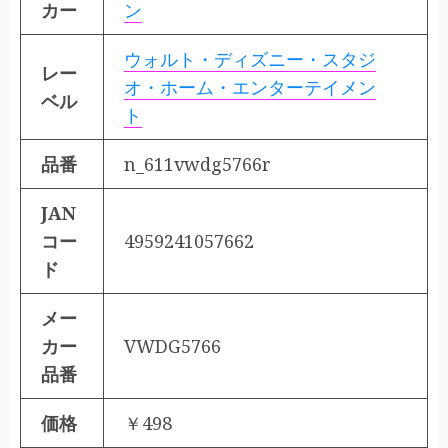
カー
ン
ウォルト・ディズニー・スタジ
レー
オ・ホーム・エンターテイメン
ベル
ト
品番
n_611vwdg5766r
JAN
コー
4959241057662
ド
メー
カー
VWDG5766
品番
価格
￥498