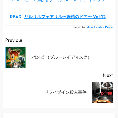
READ
リルリルフェアリル〜妖精のドア〜 Vol.12
Powered by
Inline Related Posts
Continue
Previous
Reading
Pr
バンビ （ブルーレイディスク）
po
Next
Next
ドライブイン殺人事件
post: