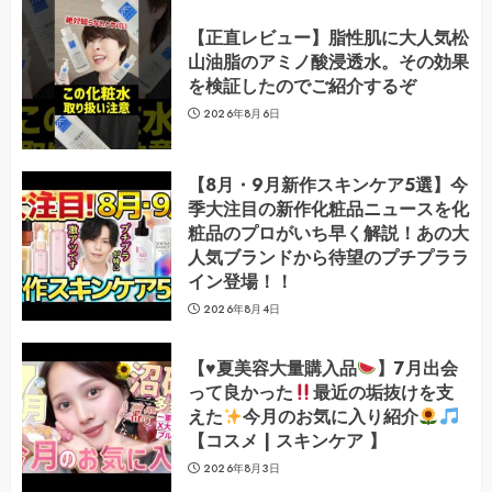
【正直レビュー】脂性肌に大人気松
山油脂のアミノ酸浸透水。その効果
を検証したのでご紹介するぞ
2026年8月6日
【8月・9月新作スキンケア5選】今
季大注目の新作化粧品ニュースを化
粧品のプロがいち早く解説！あの大
人気ブランドから待望のプチプララ
イン登場！！
2026年8月4日
【
♥️
夏美容大量購入品
】7月出会
って良かった
最近の垢抜けを支
えた
今月のお気に入り紹介
【コスメ | スキンケア 】
2026年8月3日