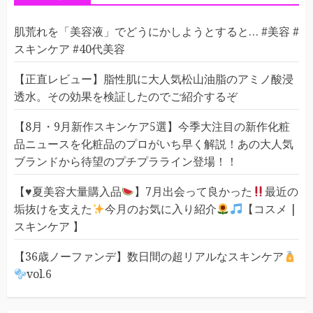
肌荒れを「美容液」でどうにかしようとすると… #美容 #
スキンケア #40代美容
【正直レビュー】脂性肌に大人気松山油脂のアミノ酸浸
透水。その効果を検証したのでご紹介するぞ
【8月・9月新作スキンケア5選】今季大注目の新作化粧
品ニュースを化粧品のプロがいち早く解説！あの大人気
ブランドから待望のプチプラライン登場！！
【
♥️
夏美容大量購入品
】7月出会って良かった
最近の
垢抜けを支えた
今月のお気に入り紹介
【コスメ |
スキンケア 】
【36歳ノーファンデ】数日間の超リアルなスキンケア
vol.6