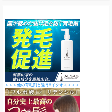
＞＞＞他の育毛剤と違う‼イクオス＜＜＜