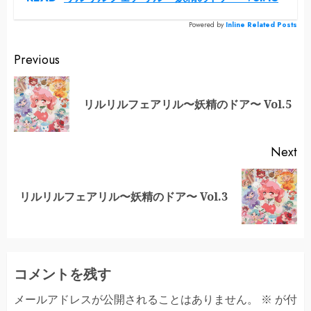
Powered by
Inline Related Posts
Continue
Previous
Reading
Pr
リルリルフェアリル〜妖精のドア〜 Vol.5
po
Next
Next
リルリルフェアリル〜妖精のドア〜 Vol.3
post:
コメントを残す
メールアドレスが公開されることはありません。
※
が付