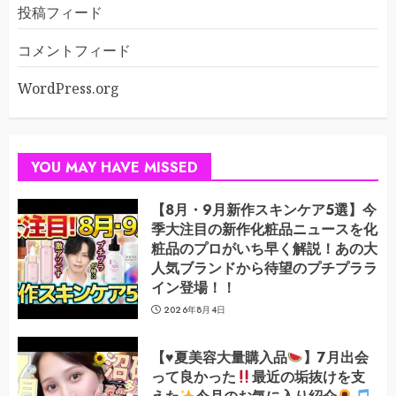
投稿フィード
コメントフィード
WordPress.org
YOU MAY HAVE MISSED
【8月・9月新作スキンケア5選】今
季大注目の新作化粧品ニュースを化
粧品のプロがいち早く解説！あの大
人気ブランドから待望のプチプララ
イン登場！！
2026年8月4日
【
♥️
夏美容大量購入品
】7月出会
って良かった
最近の垢抜けを支