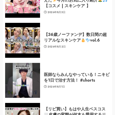
えた
今月のお気に入り紹介
【コスメ | スキンケア 】
2026年8月3日
【36歳ノーファンデ】数日間の超
リアルなスキンケア
vol.6
2026年8月2日
医師ならみんなやっている！ニキビ
を1日で治す方法！ #shorts
2026年8月1日
【リピ買い】もはや人生ベスコス
皮膚の変態が何本も愛用するリ