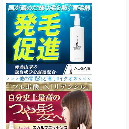
＞＞＞他の育毛剤と違う‼イクオス＜＜＜