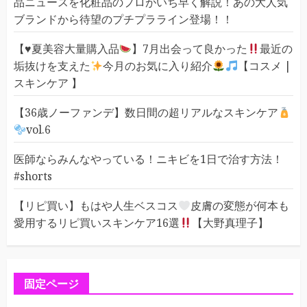
品ニュースを化粧品のプロがいち早く解説！あの大人気
ブランドから待望のプチプラライン登場！！
【
♥️
夏美容大量購入品
】7月出会って良かった
最近の
垢抜けを支えた
今月のお気に入り紹介
【コスメ |
スキンケア 】
【36歳ノーファンデ】数日間の超リアルなスキンケア
vol.6
医師ならみんなやっている！ニキビを1日で治す方法！
#shorts
【リピ買い】もはや人生ベスコス
皮膚の変態が何本も
愛用するリピ買いスキンケア16選
【大野真理子】
固定ページ