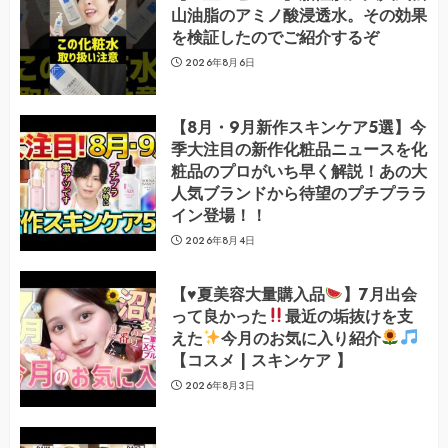
山油脂のアミノ酸浸透水。その効果
を検証したのでご紹介するぞ
2026年8月6日
【8月・9月新作スキンケア5選】今
季大注目の新作化粧品ニュースを化
粧品のプロがいち早く解説！あの大
人気ブランドから待望のプチプララ
イン登場！！
2026年8月4日
【
♥️
夏美容大量購入品
】7月出会
って良かった
最近の垢抜けを支
えた
今月のお気に入り紹介
【コスメ | スキンケア 】
2026年8月3日