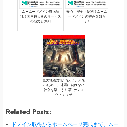
ムームードメイン徹底解
安心・安全・便利！ムーム
説！国内最大級のサービス
ードメインの特色を知ろ
の魅力と評判
う！
巨大地震対策: 備えよ、未来
のために。地震に負けない
社会を築こう！ 著: ケンコ
ウ ピカキチ
Related Posts:
ドメイン取得からホームページ完成まで。ムー