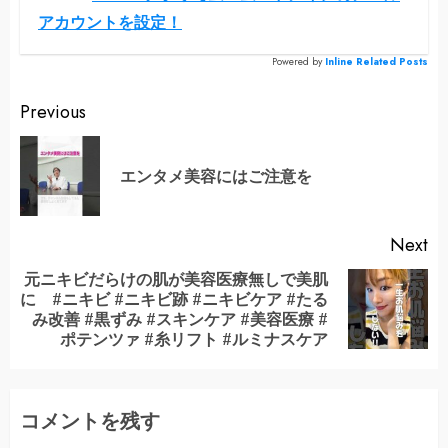
アカウントを設定！
Powered by
Inline Related Posts
Continue
Previous
Reading
Pr
エンタメ美容にはご注意を
po
Next
元ニキビだらけの肌が美容医療無しで美肌
に #ニキビ #ニキビ跡 #ニキビケア #たる
Next
み改善 #黒ずみ #スキンケア #美容医療 #
post:
ポテンツァ #糸リフト #ルミナスケア
コメントを残す