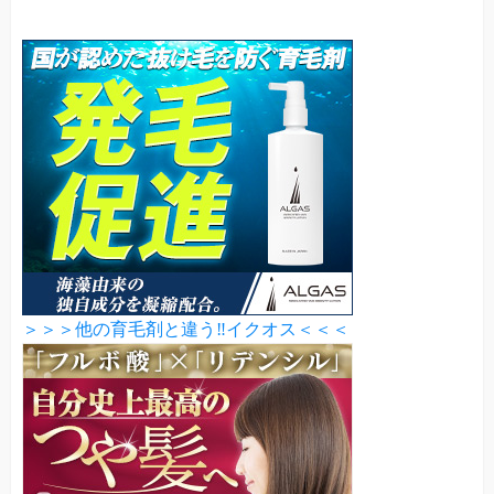
＞＞＞他の育毛剤と違う‼イクオス＜＜＜