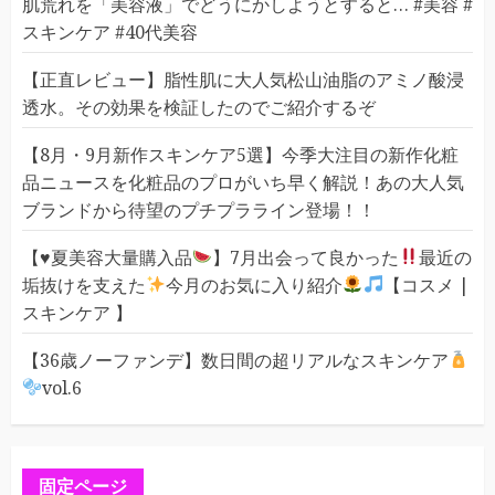
肌荒れを「美容液」でどうにかしようとすると… #美容 #
スキンケア #40代美容
【正直レビュー】脂性肌に大人気松山油脂のアミノ酸浸
透水。その効果を検証したのでご紹介するぞ
【8月・9月新作スキンケア5選】今季大注目の新作化粧
品ニュースを化粧品のプロがいち早く解説！あの大人気
ブランドから待望のプチプラライン登場！！
【
♥️
夏美容大量購入品
】7月出会って良かった
最近の
垢抜けを支えた
今月のお気に入り紹介
【コスメ |
スキンケア 】
【36歳ノーファンデ】数日間の超リアルなスキンケア
vol.6
固定ページ