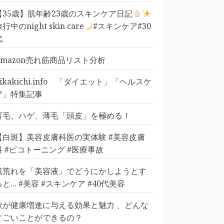
【35歳】肌年齢23歳のスキンケア日記
行中のnight skin care
#スキンケア#30
代
Amazon売れ筋商品リスト分析
pikakichi.info 「ダイエット」「ヘルスケ
ア」特集記事
育毛、ハゲ、薄毛「頭皮」を極める！
【白斑】美容皮膚科医の実体験 #美容皮膚
科 #ピコトーニング #医療事故
肌荒れを「美容液」でどうにかしようとす
ると... #美容 #スキンケア #40代美容
歌が健康増進に与える効果と魅力 、どんな
すごいことができるの？