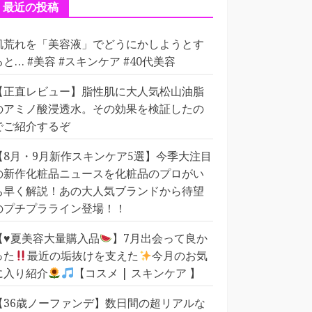
ー
最近の投稿
肌荒れを「美容液」でどうにかしようとす
ると… #美容 #スキンケア #40代美容
【正直レビュー】脂性肌に大人気松山油脂
のアミノ酸浸透水。その効果を検証したの
でご紹介するぞ
【8月・9月新作スキンケア5選】今季大注目
の新作化粧品ニュースを化粧品のプロがい
ち早く解説！あの大人気ブランドから待望
のプチプラライン登場！！
【
♥️
夏美容大量購入品
】7月出会って良か
った
最近の垢抜けを支えた
今月のお気
に入り紹介
【コスメ | スキンケア 】
【36歳ノーファンデ】数日間の超リアルな