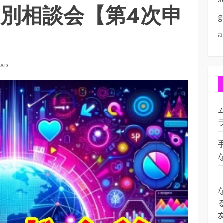
個別相談会【第4次申
g
a
EAD