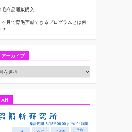
育毛商品通販購入
３ヶ月で育毛実感できるプログラムとは何
か？
アーカイブ
ア
ー
カ
イ
ブ
AH