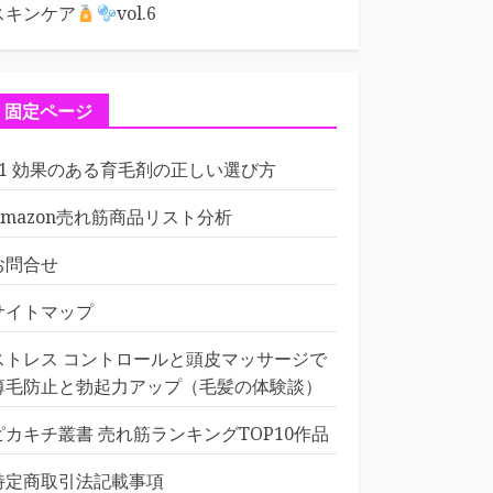
スキンケア
vol.6
固定ページ
01 効果のある育毛剤の正しい選び方
Amazon売れ筋商品リスト分析
お問合せ
サイトマップ
ストレス コントロールと頭皮マッサージで
薄毛防止と勃起力アップ（毛髪の体験談）
ピカキチ叢書 売れ筋ランキングTOP10作品
特定商取引法記載事項