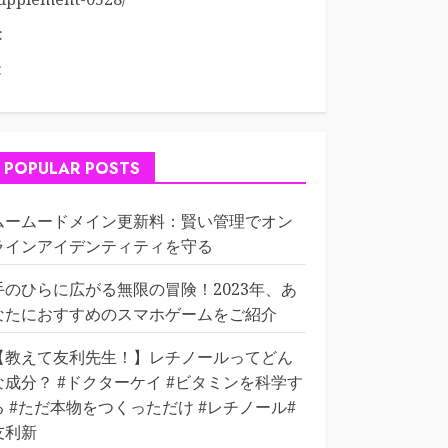
:
:
POPULAR POSTS
ムームードメイン更新料：賢い管理でオン
ラインアイデンティティを守る
手のひらに広がる無限の冒険！2023年、あ
なたにおすすめのスマホゲームをご紹介
【教えて友利先生！】レチノールってどん
な成分？ #ドクターケイ #ビタミンを科学す
る #ただ本物をつくっただけ #レチノール#
友利新