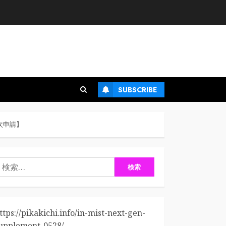
SUBSCRIBE
次申請】
検
:
ttps://pikakichi.info/in-mist-next-gen-
upplement-0528/