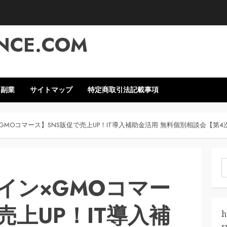
NCE.COM
・副業
サイトマップ
特定商取引法記載事項
GMOコマース】SNS販促で売上UP！IT導入補助金活用 無料個別相談会【第4
索
イン×GMOコマー
売上UP！IT導入補
h
s