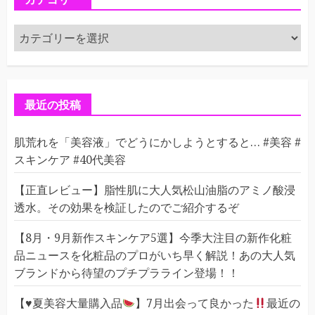
カ
テ
ゴ
リ
ー
最近の投稿
肌荒れを「美容液」でどうにかしようとすると… #美容 #
スキンケア #40代美容
【正直レビュー】脂性肌に大人気松山油脂のアミノ酸浸
透水。その効果を検証したのでご紹介するぞ
【8月・9月新作スキンケア5選】今季大注目の新作化粧
品ニュースを化粧品のプロがいち早く解説！あの大人気
ブランドから待望のプチプラライン登場！！
【
♥️
夏美容大量購入品
】7月出会って良かった
最近の