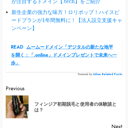
が注目するドメイン【.tech】をご紹介
新生企業の強力な味方！ロリポップ！ハイスピ
ードプランが1年間無料に！【法人設立支援キャ
ンペーン】
READ
ムームードメイン「デジタルの新たな地平
を開く：「.online」ドメインプレゼントで未来へ一
歩」
Powered by
Inline Related Posts
Continue
Previous
Reading
フィンジア初期脱毛と使用者の体験談と
Pr
は？
po
Next