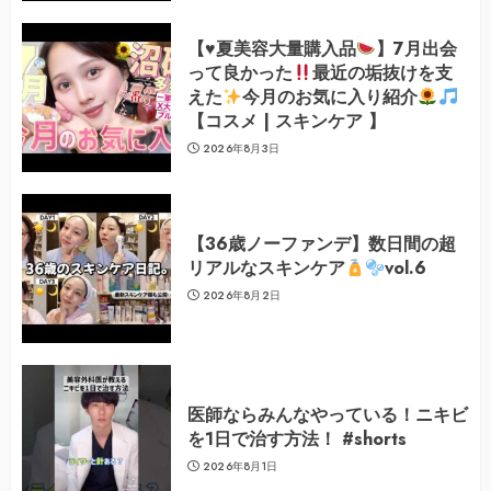
【
♥️
夏美容大量購入品
】7月出会
って良かった
最近の垢抜けを支
えた
今月のお気に入り紹介
【コスメ | スキンケア 】
2026年8月3日
【36歳ノーファンデ】数日間の超
リアルなスキンケア
vol.6
2026年8月2日
医師ならみんなやっている！ニキビ
を1日で治す方法！ #shorts
2026年8月1日