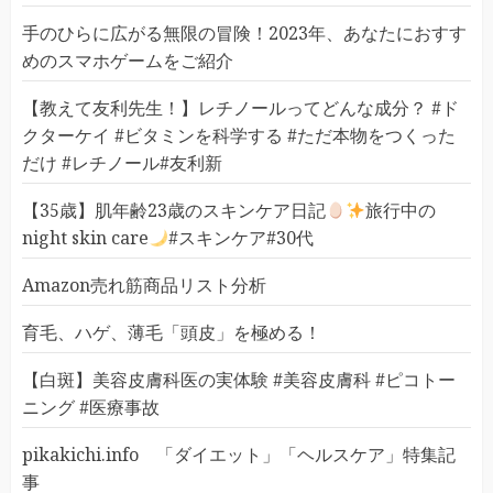
手のひらに広がる無限の冒険！2023年、あなたにおすす
めのスマホゲームをご紹介
【教えて友利先生！】レチノールってどんな成分？ #ド
クターケイ #ビタミンを科学する #ただ本物をつくった
だけ #レチノール#友利新
【35歳】肌年齢23歳のスキンケア日記
旅行中の
night skin care
#スキンケア#30代
Amazon売れ筋商品リスト分析
育毛、ハゲ、薄毛「頭皮」を極める！
【白斑】美容皮膚科医の実体験 #美容皮膚科 #ピコトー
ニング #医療事故
pikakichi.info 「ダイエット」「ヘルスケア」特集記
事