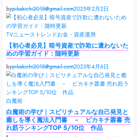
by
pikakichi2015@gmail.com
2025年2月2日
TVニューストレンド
お金・資産運用
【初心者必見】暗号資産で詐欺に遭わないた
めの学習ガイド：随時更新
by
pikakichi2015@gmail.com
2023年4月6日
白魔術
白魔術の学び｜スピリチュアルな自己発見と
癒しを導く魔法入門書 － ピカキチ叢書 売
れ筋ランキングTOP 5/10位 作品