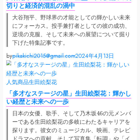
切りと経済的混乱の渦中
大谷翔平、野球界の才能としての輝かしい未来
にフォーカス。投手兼打者としての彼の成功、
逆境の克服、そして未来への展望について掘り
下げた特集記事です。
by
pikakichi2015@gmail.com
2024年4月13日
人気商品
生田絵梨花
「多才なステージの星」生田絵梨花：輝かし
い経歴と未来への一歩
日本の女優、歌手、そして乃木坂46の元メンバ
ーである生田絵梨花の多岐にわたるキャリアを
探ります。彼女のミュージカル、映画、テレビ
ドラマへの貢献、そして写真集「転調」や「イ