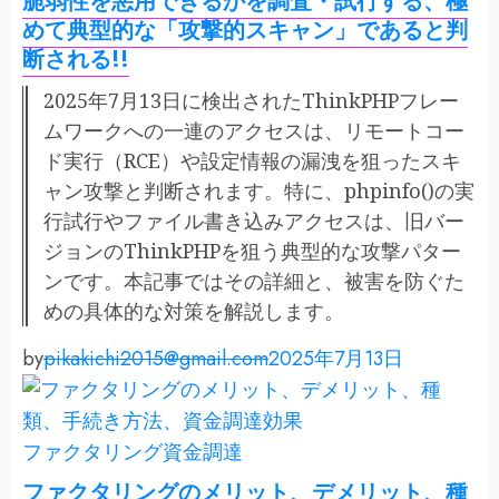
脆弱性を悪用できるかを調査・試行する、極
めて典型的な「攻撃的スキャン」であると判
断される!!
2025年7月13日に検出されたThinkPHPフレー
ムワークへの一連のアクセスは、リモートコー
ド実行（RCE）や設定情報の漏洩を狙ったスキ
ャン攻撃と判断されます。特に、phpinfo()の実
行試行やファイル書き込みアクセスは、旧バー
ジョンのThinkPHPを狙う典型的な攻撃パター
ンです。本記事ではその詳細と、被害を防ぐた
めの具体的な対策を解説します。
by
pikakichi2015@gmail.com
2025年7月13日
ファクタリング
資金調達
ファクタリングのメリット、デメリット、種