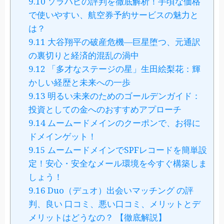
9.10
ソラハピの評判を徹底解析！手頃な価格
で使いやすい、航空券予約サービスの魅力と
は？
9.11
大谷翔平の破産危機―巨星堕つ、元通訳
の裏切りと経済的混乱の渦中
9.12
「多才なステージの星」生田絵梨花：輝
かしい経歴と未来への一歩
9.13
明るい未来のためのゴールデンガイド：
投資としての金へのおすすめアプローチ
9.14
ムームードメインのクーポンで、お得に
ドメインゲット！
9.15
ムームードメインでSPFレコードを簡単設
定！安心・安全なメール環境を今すぐ構築しま
しょう！
9.16
Duo（デュオ）出会いマッチング の評
判、良い 口コミ、悪い口コミ、メリットとデ
メリットはどうなの？ 【徹底解説】