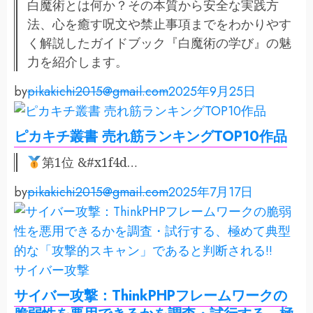
白魔術とは何か？その本質から安全な実践方
法、心を癒す呪文や禁止事項までをわかりやす
く解説したガイドブック『白魔術の学び』の魅
力を紹介します。
by
pikakichi2015@gmail.com
2025年9月25日
ピカキチ叢書 売れ筋ランキングTOP10作品
第1位 &#x1f4d…
by
pikakichi2015@gmail.com
2025年7月17日
サイバー攻撃
サイバー攻撃：ThinkPHPフレームワークの