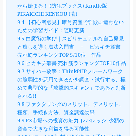
から始まる！ (防犯ブックス) Kindle版
PIKAKICHI KENKOU (著)
9.4
【初心者必見】暗号資産で詐欺に遭わない
ための学習ガイド：随時更新
9.5
白魔術の学び｜スピリチュアルな自己発見
と癒しを導く魔法入門書 － ピカキチ叢書
売れ筋ランキングTOP 5/10位 作品
9.6
ピカキチ叢書 売れ筋ランキングTOP10作品
9.7
サイバー攻撃：ThinkPHPフレームワーク
の脆弱性を悪用できるかを調査・試行する、極
めて典型的な「攻撃的スキャン」であると判断
される!!
9.8
ファクタリングのメリット、デメリット、
種類、手続き方法、資金調達効果
9.9
FX市場への投資の魅力-レバレッジ: 少額の
資金で大きな利益を得る可能性