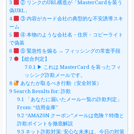
3
② リンクのURL構造が「MasterCardを装う
偽URL」
4
③ 内容がカード会社の典型的な不安誘導スキ
ーム
5
④ 本物のような会社名・住所・コピーライト
で偽装
6
⑤ 緊急性を煽る → フィッシングの常套手段
7
【総合判定】
7.0.1
▶ これは MasterCard を装ったフィ
ッシング詐欺メールです。
8
あなたが取るべき行動（安全対策）
9
Search Results for: 詐欺
9.1
「あなたに届いたメール一覧の詐欺判定」
From: “信用金庫”
9.2
“AMAZ0N クーポン”メールは危険？特徴と
詐欺ポイントを徹底解説
9.3
ネット詐欺対策: 安心な未来は、今日の対策