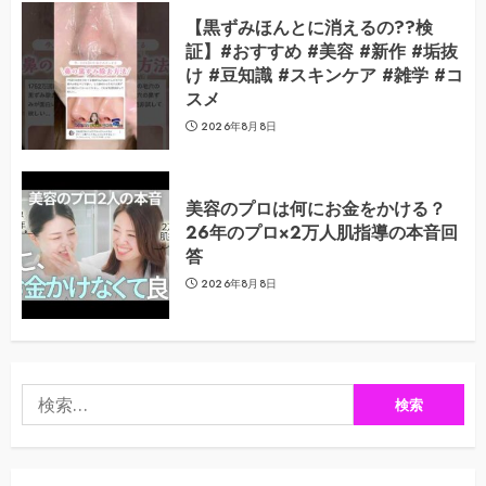
【黒ずみほんとに消えるの??検
証】#おすすめ #美容 #新作 #垢抜
け #豆知識 #スキンケア #雑学 #コ
スメ
2026年8月8日
美容のプロは何にお金をかける？
26年のプロ×2万人肌指導の本音回
答
2026年8月8日
検
索: