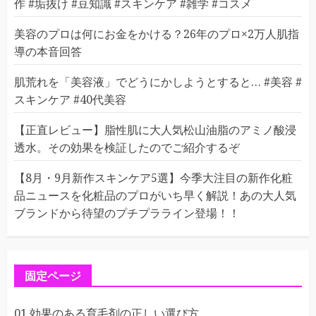
作 #垢抜け #豆知識 #スキンケア #雑学 #コスメ
美容のプロは何にお金をかける？26年のプロ×2万人肌指
導の本音回答
肌荒れを「美容液」でどうにかしようとすると… #美容 #
スキンケア #40代美容
【正直レビュー】脂性肌に大人気松山油脂のアミノ酸浸
透水。その効果を検証したのでご紹介するぞ
【8月・9月新作スキンケア5選】今季大注目の新作化粧
品ニュースを化粧品のプロがいち早く解説！あの大人気
ブランドから待望のプチプラライン登場！！
固定ページ
01 効果のある育毛剤の正しい選び方