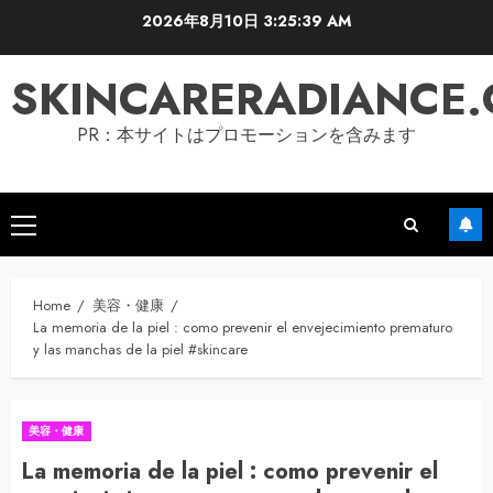
Skip
2026年8月10日
3:25:40 AM
to
content
SKINCARERADIANCE
PR：本サイトはプロモーションを含みます
Primary
Menu
Home
美容・健康
La memoria de la piel : como prevenir el envejecimiento prematuro
y las manchas de la piel #skincare
美容・健康
La memoria de la piel : como prevenir el