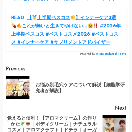
READ
【
上半期ベスコス
】インナーケア3選
これが無いと生きてゆけない…
#2026年
上半期ベスコス #ベストコスメ2026 #ベストコス
メ #インナーケア #サプリメントアドバイザー
Powered by
Inline Related Posts
Continue
Previous
Reading
お悩み別毛穴ケアについて解説【細胞学研
Pr
究者が解説】
po
Next
覚えると便利！【アロマクリーム】の作り
かた
｜ボディクリーム｜ナチュラル
Next
コスメ｜アロマクラフト｜ドテラ｜オーガ