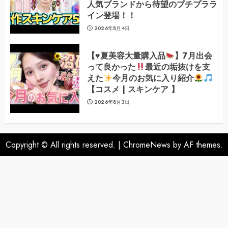
人気ブランドから待望のプチプララ
イン登場！！
2026年8月4日
【
♥️
夏美容大量購入品
】7月出会
って良かった
最近の垢抜けを支
えた
今月のお気に入り紹介
【コスメ | スキンケア 】
2026年8月3日
Copyright © All rights reserved.
|
ChromeNews
by AF themes.