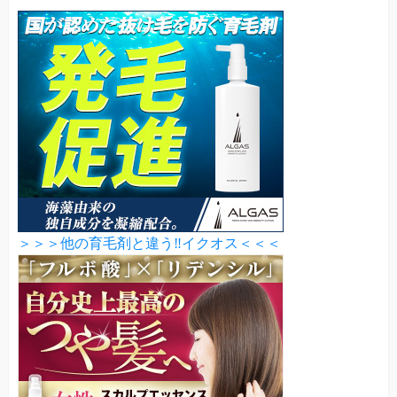
＞＞＞他の育毛剤と違う‼イクオス＜＜＜