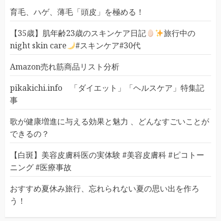
育毛、ハゲ、薄毛「頭皮」を極める！
【35歳】肌年齢23歳のスキンケア日記
旅行中の
night skin care
#スキンケア#30代
Amazon売れ筋商品リスト分析
pikakichi.info 「ダイエット」「ヘルスケア」特集記
事
歌が健康増進に与える効果と魅力 、どんなすごいことが
できるの？
【白斑】美容皮膚科医の実体験 #美容皮膚科 #ピコトー
ニング #医療事故
おすすめ夏休み旅行、忘れられない夏の思い出を作ろ
う！