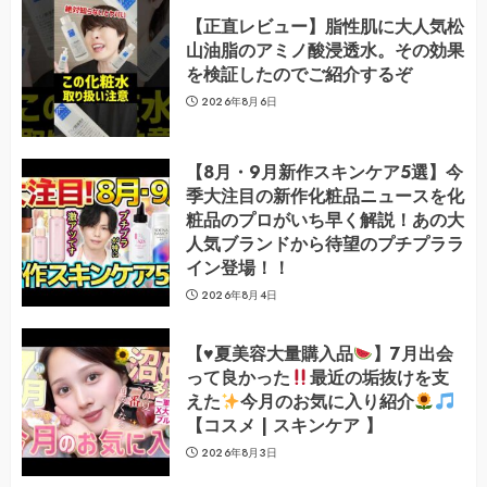
【正直レビュー】脂性肌に大人気松
山油脂のアミノ酸浸透水。その効果
を検証したのでご紹介するぞ
2026年8月6日
【8月・9月新作スキンケア5選】今
季大注目の新作化粧品ニュースを化
粧品のプロがいち早く解説！あの大
人気ブランドから待望のプチプララ
イン登場！！
2026年8月4日
【
♥️
夏美容大量購入品
】7月出会
って良かった
最近の垢抜けを支
えた
今月のお気に入り紹介
【コスメ | スキンケア 】
2026年8月3日