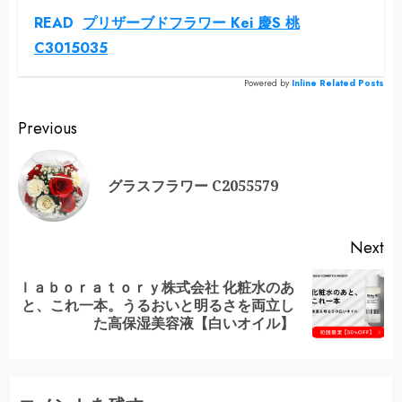
READ
プリザーブドフラワー Kei 慶S 桃
C3015035
Powered by
Inline Related Posts
Continue
Previous
Reading
Pr
グラスフラワー C2055579
po
Next
ｌａｂｏｒａｔｏｒｙ株式会社 化粧水のあ
Next
と、これ一本。うるおいと明るさを両立し
post:
た高保湿美容液【白いオイル】