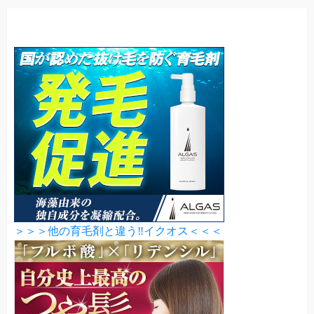
＞＞＞他の育毛剤と違う‼イクオス＜＜＜