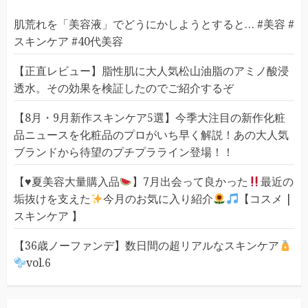
肌荒れを「美容液」でどうにかしようとすると… #美容 #
スキンケア #40代美容
【正直レビュー】脂性肌に大人気松山油脂のアミノ酸浸
透水。その効果を検証したのでご紹介するぞ
【8月・9月新作スキンケア5選】今季大注目の新作化粧
品ニュースを化粧品のプロがいち早く解説！あの大人気
ブランドから待望のプチプラライン登場！！
【
♥️
夏美容大量購入品
】7月出会って良かった
最近の
垢抜けを支えた
今月のお気に入り紹介
【コスメ |
スキンケア 】
【36歳ノーファンデ】数日間の超リアルなスキンケア
vol.6