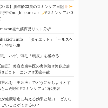
【35歳】肌年齢23歳のスキンケア日記
行中のnight skin care
#スキンケア#30
代
Amazon売れ筋商品リスト分析
pikakichi.info 「ダイエット」「ヘルスケ
ア」特集記事
育毛、ハゲ、薄毛「頭皮」を極める！
【白斑】美容皮膚科医の実体験 #美容皮膚
科 #ピコトーニング #医療事故
肌荒れを「美容液」でどうにかしようとす
ると... #美容 #スキンケア #40代美容
歌が健康増進に与える効果と魅力 、どんな
すごいことができるの？