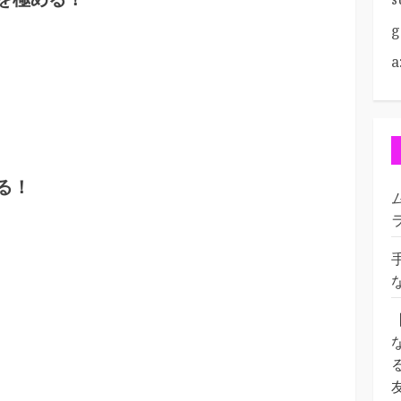
g
a
る！