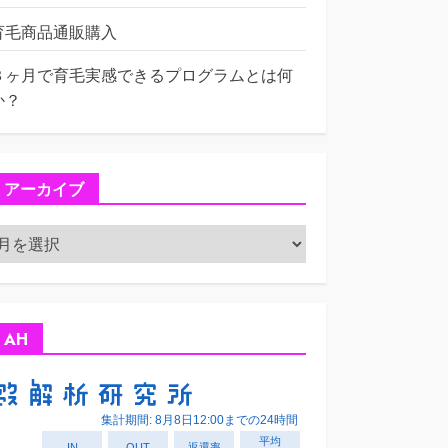
育毛商品通販購入
３ヶ月で育毛実感できるプログラムとは何
か？
アーカイブ
ア
ー
カ
イ
ブ
AH