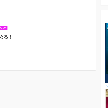
化ハゲ
める！