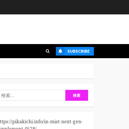
SUBSCRIBE
検
:
ttps://pikakichi.info/in-mist-next-gen-
upplement-0528/