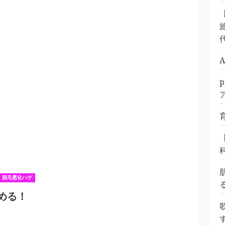
旅
脱毛悪化ハゲ
める！