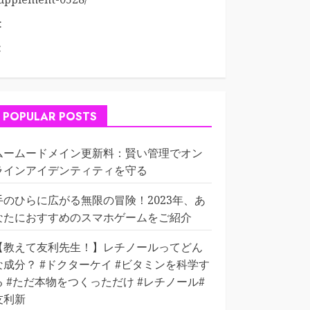
:
:
POPULAR POSTS
ムームードメイン更新料：賢い管理でオン
ラインアイデンティティを守る
手のひらに広がる無限の冒険！2023年、あ
なたにおすすめのスマホゲームをご紹介
【教えて友利先生！】レチノールってどん
な成分？ #ドクターケイ #ビタミンを科学す
る #ただ本物をつくっただけ #レチノール#
友利新