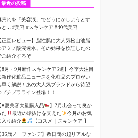
ー
最近の投稿
肌荒れを「美容液」でどうにかしようとす
ると… #美容 #スキンケア #40代美容
【正直レビュー】脂性肌に大人気松山油脂
のアミノ酸浸透水。その効果を検証したの
でご紹介するぞ
【8月・9月新作スキンケア5選】今季大注目
の新作化粧品ニュースを化粧品のプロがい
ち早く解説！あの大人気ブランドから待望
のプチプラライン登場！！
【
♥️
夏美容大量購入品
】7月出会って良か
った
最近の垢抜けを支えた
今月のお気
に入り紹介
【コスメ | スキンケア 】
【36歳ノーファンデ】数日間の超リアルな