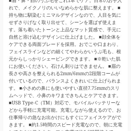
■眉・鼻・顔のうぶ毛をこれ1本でケア。日常のお手入
れで、メイクノリのいいなめらかな肌に整えます。 ■
持ち物に馴染むミニマルデザインなので、人目を気に
せずさりげなく取り出せて、シーンを選ばず使えま
す。落ち着いたトーンと上品なマット質感で、手元に
自然と溶け込むデザインに仕上げました。 ■顔全体を
ケアできる両面ブレードを採用。おでこや口まわり、
フェイスラインなどの細くてやわらかいうぶ毛も、根
元からしっかりシェービングできます。 ■※乾いた肌
にお使いください。石けん剃りはできません。 ■眉の
長さや高さを整えられる2mm/6mmの2段階コームが
付いているので、バランスよくきれいに仕上げられま
す。 ■小さめの鼻にも使いやすい直径7.75mmのスリ
ムヘッドで、小鼻のキワまできちんとケアできます。
■USB Type-C（TM）対応で、モバイルバッテリーな
どから手軽に充電可能。充電しながら使えるので、お
仕事帰りの急なお出かけにもすぐにフェイスケアがで
きます。 ■約1.5時間のスピード充電なので、朝に充電