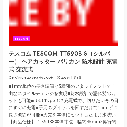
TESCOM
テスコム TESCOM TT590B-S（シルバ
ー） ヘアカッター バリカン 防水設計 充電
式 交流式
PIKAKICHI2015@GMAIL.COM
2025年11月3日
■1mm単位の長さ調節と5種類のアタッチメントで自
由なスタイルチェンジを実現■防水設計で濡れ髪のカ
ットも可能■USB Type-C？充電式で、切りたいその日
にすぐに充電■手元のダイヤルを回すだけで1mmずつ
長さ調節が可能■刃先を本体にセットしたまま水洗い
【商品仕様】TT590BS本体寸法：幅約45mm×奥行約