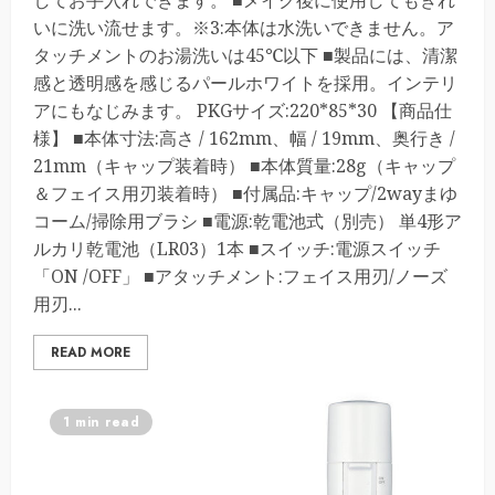
してお手入れできます。 ■メイク後に使用してもきれ
いに洗い流せます。※3:本体は水洗いできません。ア
タッチメントのお湯洗いは45℃以下 ■製品には、清潔
感と透明感を感じるパールホワイトを採用。インテリ
アにもなじみます。 PKGサイズ:220*85*30 【商品仕
様】 ■本体寸法:高さ / 162mm、幅 / 19mm、奥行き /
21mm（キャップ装着時） ■本体質量:28g（キャップ
＆フェイス用刃装着時） ■付属品:キャップ/2wayまゆ
コーム/掃除用ブラシ ■電源:乾電池式（別売） 単4形ア
ルカリ乾電池（LR03）1本 ■スイッチ:電源スイッチ
「ON /OFF」 ■アタッチメント:フェイス用刃/ノーズ
用刃...
READ MORE
1 min read