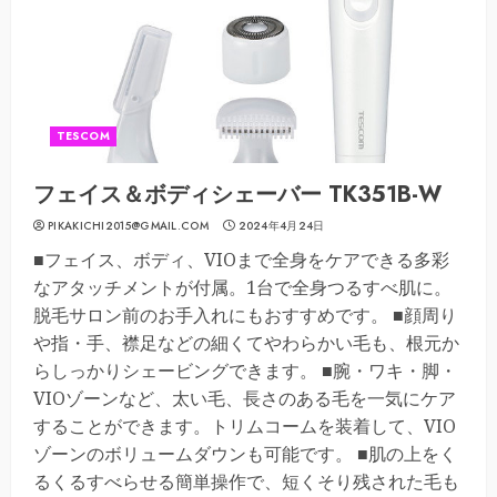
TESCOM
フェイス＆ボディシェーバー TK351B-W
PIKAKICHI2015@GMAIL.COM
2024年4月24日
■フェイス、ボディ、VIOまで全身をケアできる多彩
なアタッチメントが付属。1台で全身つるすべ肌に。
脱毛サロン前のお手入れにもおすすめです。 ■顔周り
や指・手、襟足などの細くてやわらかい毛も、根元か
らしっかりシェービングできます。 ■腕・ワキ・脚・
VIOゾーンなど、太い毛、長さのある毛を一気にケア
することができます。トリムコームを装着して、VIO
ゾーンのボリュームダウンも可能です。 ■肌の上をく
るくるすべらせる簡単操作で、短くそり残された毛も