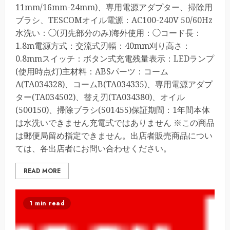
11mm/16mm-24mm)、専用電源アダプター、掃除用
ブラシ、TESCOMオイル電源：AC100-240V 50/60Hz
水洗い：◯(刃先部分のみ)海外使用：◯コード長：
1.8m電源方式：交流式刃幅：40mm刈り高さ：
0.8mmスイッチ：ボタン式充電残量表示：LEDランプ
(使用時点灯)主材料：ABSパーツ：コーム
A(TA034328)、コームB(TA034335)、専用電源アダプ
ター(TA034502)、替え刃(TA034380)、オイル
(500150)、掃除ブラシ(501455)保証期間：1年間本体
は水洗いできません充電式ではありません ※この商品
は郵便局留め指定できません。出店者販売商品につい
ては、各出店者にお問い合わせください。
READ MORE
1 min read