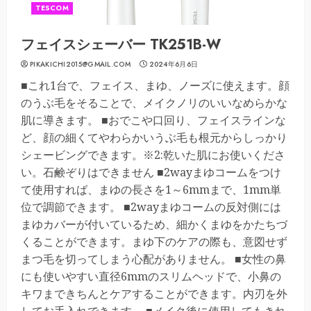
TESCOM
フェイスシェーバー TK251B-W
PIKAKICHI2015@GMAIL.COM
2024年6月6日
■これ1台で、フェイス、まゆ、ノーズに使えます。顔
のうぶ毛をそることで、メイクノリのいいなめらかな
肌に導きます。 ■おでこや口回り、フェイスラインな
ど、顔の細くてやわらかいうぶ毛も根元からしっかり
シェービングできます。※2:乾いた肌にお使いくださ
い。石鹸ぞりはできません ■2wayまゆコームをつけ
て使用すれば、まゆの長さを1～6mmまで、1mm単
位で調節できます。 ■2wayまゆコームの反対側には
まゆカバーが付いているため、細かくまゆをかたちづ
くることができます。まゆ下のケアの際も、意図せず
まつ毛を切ってしまう心配がありません。 ■女性の鼻
にも使いやすい直径6mmのスリムヘッドで、小鼻の
キワまできちんとケアすることができます。内刃を外