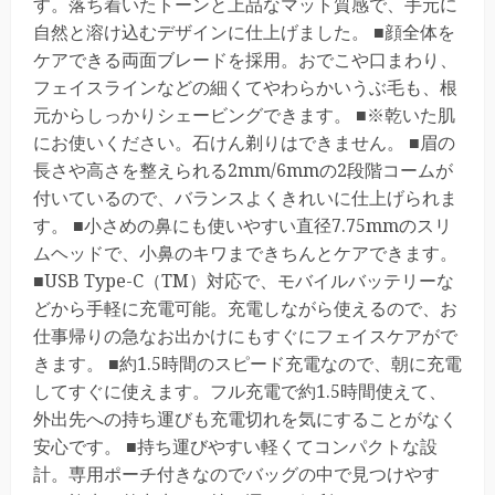
す。落ち着いたトーンと上品なマット質感で、手元に
自然と溶け込むデザインに仕上げました。 ■顔全体を
ケアできる両面ブレードを採用。おでこや口まわり、
フェイスラインなどの細くてやわらかいうぶ毛も、根
元からしっかりシェービングできます。 ■※乾いた肌
にお使いください。石けん剃りはできません。 ■眉の
長さや高さを整えられる2mm/6mmの2段階コームが
付いているので、バランスよくきれいに仕上げられま
す。 ■小さめの鼻にも使いやすい直径7.75mmのスリ
ムヘッドで、小鼻のキワまできちんとケアできます。
■USB Type-C（TM）対応で、モバイルバッテリーな
どから手軽に充電可能。充電しながら使えるので、お
仕事帰りの急なお出かけにもすぐにフェイスケアがで
きます。 ■約1.5時間のスピード充電なので、朝に充電
してすぐに使えます。フル充電で約1.5時間使えて、
外出先への持ち運びも充電切れを気にすることがなく
安心です。 ■持ち運びやすい軽くてコンパクトな設
計。専用ポーチ付きなのでバッグの中で見つけやす