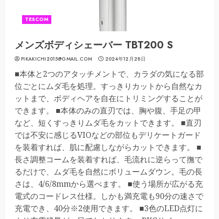
TESCOM
メンズボディシェーバー TBT200 S
PIKAKICHI2015@GMAIL.COM
2024年12月28日
■本体と2つのアタッチメントで、カラダの気になる部
位ごとにムダ毛を処理。すっきりカットから自然なカ
ットまで、ボディヘアを自在にトリミングすることが
できます。 ■本体のみの直刃では、胸や腹、手足の甲
など、短くすっきりムダ毛をカットできます。 ■直刃
では不安に感じるVIOなどの部位もデリケートガード
を装着すれば、肌に配慮しながらカットできます。 ■
長さ調整コームを装着すれば、毛流れに逆らって撫で
るだけで、ムダ毛を自然にボリュームダウン。毛の長
さは、4/6/8mmから選べます。 ■使う場所が広がる充
電式のコードレス仕様。しかも満充電も90分の速さで
充電でき、40分※2使用できます。 ■3色のLED点灯に