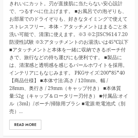
きれいにカット。刃が直接肌に当たらない安心設計
で、つるすべに仕上げます。 ■お風呂での泡ぞりも、
お部屋でのドライぞりも、好きなタイミングで使えて
ストレスフリー。本体・アタッチメントはまるごと水
洗い可能で、清潔に使えます。※3 ※2:JISC9614 7.20
防浸性試験 ※3:アタッチメントのお湯洗いは45℃以下
■アタッチメントと本体を一緒に収納できるポーチ付
きで、旅行などの持ち運びにも便利です。 ■製品に
は、清潔感と透明感を感じるパールホワイトを採用。
インテリアにもなじみます。 PKGサイズ:200*85*40
【商品仕様】 ■本体寸法:高さ / 120mm、幅 /
28mm、奥行き / 29mm（キャップ付き） ■本体質
量:52g（キャップ＆ロータリー刃付き） ■付属品:オイ
ル（3ml）/ポーチ/掃除用ブラシ ■電源:乾電池式（別
売）...
READ MORE