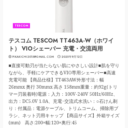
TESCOM
テスコム TESCOM TT463A-W（ホワイ
ト） VIOシェーバー 充電・交流両用
PIKAKICHI2015@GMAIL.COM
2025年9月12日
■直接可動刃が当たらない肌にやさしい設計■肌を守り
ながら、手軽にケアできるVIO専用シェーバー■高速
充電可能 【商品仕様】TT463AW外形寸法：幅
26mmx 奥行 30mmx 高さ 158mm重量：約92g(トリ
マー刃装着時)電源：入力：100V-240V 50Hz/60Hz、
出力：DC5.0V 1.0A、充電･交流式水洗い：○石けん剃
り：付属品：電源ケーブル、トリムコーム、掃除用ブ
ラシ、ネット刃用キャップ 【商品サイズ】外箱サイズ
(mm) 高さ:200×幅:120×奥行:45