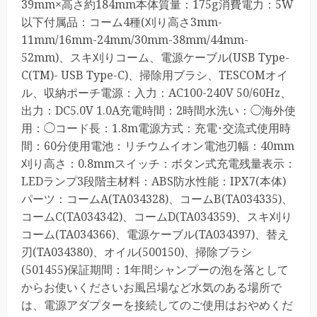
39mm×高さ約184mm本体質量：175g消費電力：5W
以下付属品：コーム4種(刈り高さ3mm-
11mm/16mm-24mm/30mm-38mm/44mm-
52mm)、スキ刈りコーム、電源ケーブル(USB Type-
C(TM)- USB Type-C)、掃除用ブラシ、TESCOMオイ
ル、収納ポーチ電源：入力：AC100-240V 50/60Hz、
出力：DC5.0V 1.0A充電時間：2時間水洗い：◯海外使
用：◯コード長：1.8m電源方式：充電･交流式使用時
間：60分使用電池：リチウムイオン電池刃幅：40mm
刈り高さ：0.8mmスイッチ：ボタン式充電残量表示：
LEDランプ3段階主材料：ABS防水性能：IPX7(本体)
パーツ：コームA(TA034328)、コームB(TA034335)、
コームC(TA034342)、コームD(TA034359)、スキ刈り
コーム(TA034366)、電源ケーブル(TA034397)、替え
刃(TA034380)、オイル(500150)、掃除ブラシ
(501455)保証期間：1年間シャンプーの泡を落として
からお使いくださいお風呂場など水気のある場所で
は、電源アダプターを接続してのご使用はおやめくだ