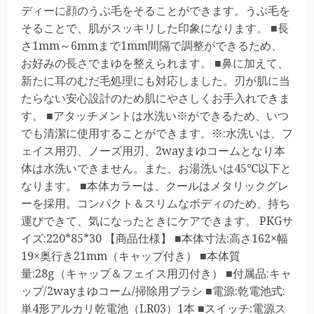
ディーに顔のうぶ毛をそることができます。うぶ毛を
そることで、肌がスッキリした印象になります。 ■長
さ1mm～6mmまで1mm間隔で調整ができるため、
お好みの長さでまゆを整えられます。 ■鼻に加えて、
新たに耳のむだ毛処理にも対応しました。刃が肌に当
たらない安心設計のため肌にやさしくお手入れできま
す。 ■アタッチメントは水洗い※ができるため、いつ
でも清潔に使用することができます。※:水洗いは、フ
ェイス用刃、ノーズ用刃、2wayまゆコームとなり本
体は水洗いできません。また、お湯洗いは45℃以下と
なります。 ■本体カラーは、クールはメタリックグレ
ーを採用。コンパクト＆スリムなボディのため、持ち
運びできて、気になったときにケアできます。 PKGサ
イズ:220*85*30 【商品仕様】 ■本体寸法:高さ162×幅
19×奥行き21mm（キャップ付き） ■本体質
量:28g（キャップ＆フェイス用刃付き） ■付属品:キャ
ップ/2wayまゆコーム/掃除用ブラシ ■電源:乾電池式:
単4形アルカリ乾電池（LR03）1本 ■スイッチ:電源ス