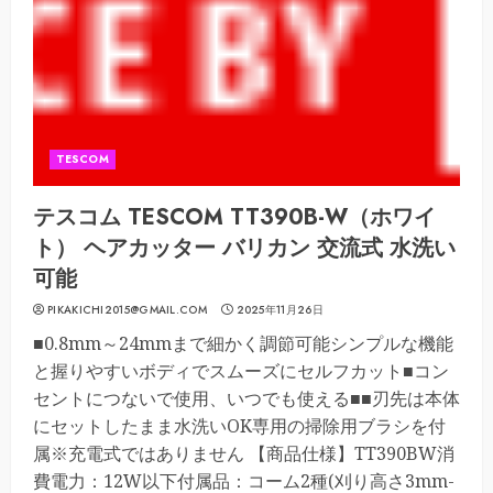
TESCOM
テスコム TESCOM TT390B-W（ホワイ
ト） ヘアカッター バリカン 交流式 水洗い
可能
PIKAKICHI2015@GMAIL.COM
2025年11月26日
■0.8mm～24mmまで細かく調節可能シンプルな機能
と握りやすいボディでスムーズにセルフカット■コン
セントにつないで使用、いつでも使える■■刃先は本体
にセットしたまま水洗いOK専用の掃除用ブラシを付
属※充電式ではありません 【商品仕様】TT390BW消
費電力：12W以下付属品：コーム2種(刈り高さ3mm-