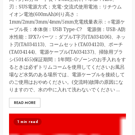
刃：SUS電源方式：充電･交流式使用電池：リチウム
イオン電池(600mAh)刈り高さ：
1mm/2mm/3mm/4mm/5mm充電残量表示：○電源ケ
ーブル長：本体側：USB Type-C? 電源側：USB-A防
水性能：IPX7パーツ：ダブルT字刃(TA034106)、ネッ
ト刃(TA034113)、コームセット(TA034120)、ポーチ
(TA034144)、電源ケーブル(TA034137)、掃除用ブラ
シ(501455)保証期間：1年間I･Oゾーンのお手入れをす
るときは必ずトリムコームを使用してくださいお風呂
場など水気のある場所では、電源ケーブルを接続して
のご使用はおやめください。(交流時)故障の原因にな
りますので、水の中に入れて洗わないでください ...
READ MORE
1 min read