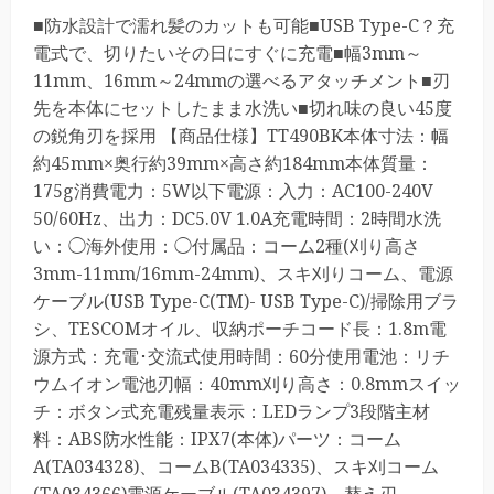
■防水設計で濡れ髪のカットも可能■USB Type-C？充
電式で、切りたいその日にすぐに充電■幅3mm～
11mm、16mm～24mmの選べるアタッチメント■刃
先を本体にセットしたまま水洗い■切れ味の良い45度
の鋭角刃を採用 【商品仕様】TT490BK本体寸法：幅
約45mm×奥行約39mm×高さ約184mm本体質量：
175g消費電力：5W以下電源：入力：AC100-240V
50/60Hz、出力：DC5.0V 1.0A充電時間：2時間水洗
い：◯海外使用：◯付属品：コーム2種(刈り高さ
3mm-11mm/16mm-24mm)、スキ刈りコーム、電源
ケーブル(USB Type-C(TM)- USB Type-C)/掃除用ブラ
シ、TESCOMオイル、収納ポーチコード長：1.8m電
源方式：充電･交流式使用時間：60分使用電池：リチ
ウムイオン電池刃幅：40mm刈り高さ：0.8mmスイッ
チ：ボタン式充電残量表示：LEDランプ3段階主材
料：ABS防水性能：IPX7(本体)パーツ：コーム
A(TA034328)、コームB(TA034335)、スキ刈コーム