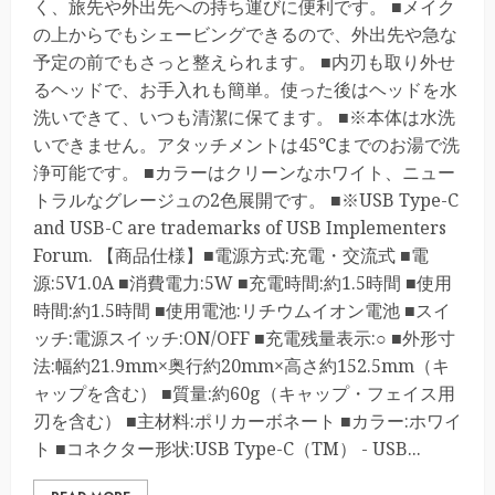
く、旅先や外出先への持ち運びに便利です。 ■メイク
の上からでもシェービングできるので、外出先や急な
予定の前でもさっと整えられます。 ■内刃も取り外せ
るヘッドで、お手入れも簡単。使った後はヘッドを水
洗いできて、いつも清潔に保てます。 ■※本体は水洗
いできません。アタッチメントは45℃までのお湯で洗
浄可能です。 ■カラーはクリーンなホワイト、ニュー
トラルなグレージュの2色展開です。 ■※USB Type-C
and USB-C are trademarks of USB Implementers
Forum. 【商品仕様】■電源方式:充電・交流式 ■電
源:5V1.0A ■消費電力:5W ■充電時間:約1.5時間 ■使用
時間:約1.5時間 ■使用電池:リチウムイオン電池 ■スイ
ッチ:電源スイッチ:ON/OFF ■充電残量表示:○ ■外形寸
法:幅約21.9mm×奥行約20mm×高さ約152.5mm（キ
ャップを含む） ■質量:約60g（キャップ・フェイス用
刃を含む） ■主材料:ポリカーボネート ■カラー:ホワイ
ト ■コネクター形状:USB Type-C（TM） - USB...