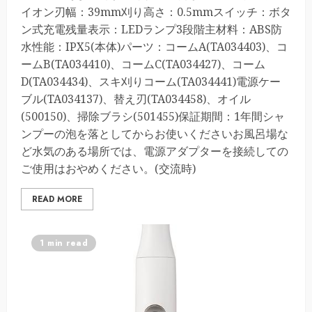
イオン刃幅：39mm刈り高さ：0.5mmスイッチ：ボタ
ン式充電残量表示：LEDランプ3段階主材料：ABS防
水性能：IPX5(本体)パーツ：コームA(TA034403)、コ
ームB(TA034410)、コームC(TA034427)、コーム
D(TA034434)、スキ刈りコーム(TA034441)電源ケー
ブル(TA034137)、替え刃(TA034458)、オイル
(500150)、掃除ブラシ(501455)保証期間：1年間シャ
ンプーの泡を落としてからお使いくださいお風呂場な
ど水気のある場所では、電源アダプターを接続しての
ご使用はおやめください。(交流時)
READ MORE
1 min read