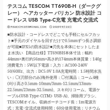
テスコム TESCOM TT690B-H（ダークグ
レー） ヘアカッター バリカン 防水設計 コ
ードレス USB Type-C充電 充電式 交流式
PIKAKICHI2015@GMAIL.COM
2025年9月22日
■防水設計・コードレスでどこでも手軽にセルフカッ
ト■手元のダイヤルを回すだけで0.5mmずつ長さ調節
が可能■IPX5の防水設計■刃先を本体にセットしたま
ま水洗い 【商品仕様】TT690BH本体寸法：幅約
44mm×奥行約56mm×高さ約174mm本体質量：140g
消費電力：5W以下電源：入力：AC100-240V
50/60Hz、出力：DC5.0V 1.0A充電時間：1.5時間水洗
い：◯(刃部分のみ)海外使用：◯付属品：コーム4種
(刈り高さ0.5mm-10mm/3mm-12.5mm/13mm-
22.5mm/23mm-32.5mm)、スキ刈りコーム、電源ケ
ーブル(USB Type-C(TM)- USB-A)、掃除用ブラシ、
TESCOMオイル、収納ポーチコード長：1m電源方
式：充電･交流式使用時間：60分使用電池：リチウム