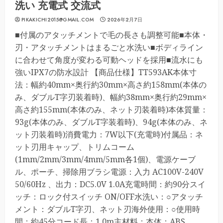
洗い 充電式 交流式
PIKAKICHI2015@GMAIL.COM
2026年2月7日
■付属のアタッチメントで毛の長さも調整可能■本体・
刃・アタッチメントはまるごと水洗い■ボディライン
に合わせて角度が変わる可動ヘッドを採用■流水にも
強いIPX7の防水設計 【商品仕様】TT593AK本体寸
法：幅約40mm×奥行約30mm×高さ約158mm(本体の
み、ダブルT字刃装着時)、幅約38mm×奥行約29mm×
高さ約155mm(本体のみ、ネット刃装着時)本体質量：
93g(本体のみ、ダブルT字装着時)、94g(本体のみ、ネ
ット刃装着時)消費電力：7W以下(充電時)付属品：ネ
ット刃用キャップ、トリムコーム
(1mm/2mm/3mm/4mm/5mm各1個)、電源ケーブ
ル、ポーチ、掃除用ブラシ電源：入力 AC100V-240V
50/60Hz 、出力：DC5.0V 1.0A充電時間：約90分スイ
ッチ：ロック付スイッチ ON/OFF水洗い：○アタッチ
メント：ダブルT字刃、ネット刃海外使用：○使用時
間：約45分コード長：1.0m主材料：本体：ABS、