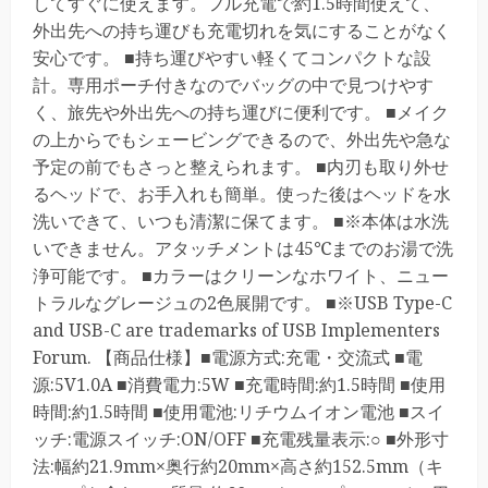
してすぐに使えます。フル充電で約1.5時間使えて、
外出先への持ち運びも充電切れを気にすることがなく
安心です。 ■持ち運びやすい軽くてコンパクトな設
計。専用ポーチ付きなのでバッグの中で見つけやす
く、旅先や外出先への持ち運びに便利です。 ■メイク
の上からでもシェービングできるので、外出先や急な
予定の前でもさっと整えられます。 ■内刃も取り外せ
るヘッドで、お手入れも簡単。使った後はヘッドを水
洗いできて、いつも清潔に保てます。 ■※本体は水洗
いできません。アタッチメントは45℃までのお湯で洗
浄可能です。 ■カラーはクリーンなホワイト、ニュー
トラルなグレージュの2色展開です。 ■※USB Type-C
and USB-C are trademarks of USB Implementers
Forum. 【商品仕様】■電源方式:充電・交流式 ■電
源:5V1.0A ■消費電力:5W ■充電時間:約1.5時間 ■使用
時間:約1.5時間 ■使用電池:リチウムイオン電池 ■スイ
ッチ:電源スイッチ:ON/OFF ■充電残量表示:○ ■外形寸
法:幅約21.9mm×奥行約20mm×高さ約152.5mm（キ