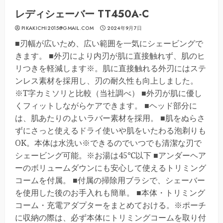
レディシェーバー TT450A-C
PIKAKICHI2015@GMAIL.COM
2024年9月7日
■刃幅が広いため、広い範囲を一気にシェービングで
きます。 ■外刃により内刃が肌に直接触れず、肌のヒ
リつきを軽減します※。肌に直接触れる外刃にはステ
ンレス素材を採用し、刃の耐久性も向上しました。
※T字カミソリと比較（当社調べ） ■外刃が肌に優し
くフィットしながらケアできます。 ■ヘッド部分に
は、肌あたりのよいラバー素材を採用。 ■肌をぬらさ
ずにさっと使えるドライ使いや肌をいたわる泡剃りも
OK。本体は水洗い※できるのでいつでも清潔な刃で
シェービング可能。※お湯は45℃以下 ■アンダーヘア
ーのボリュームダウンにも安心して使えるトリミング
コームを付属。 ■付属の掃除用ブラシで、シェーバー
を使用した後のお手入れも簡単。 ■本体・トリミング
コーム・充電アダプターをまとめておける。※ポーチ
に収納の際は、必ず本体にトリミングコームを取り付